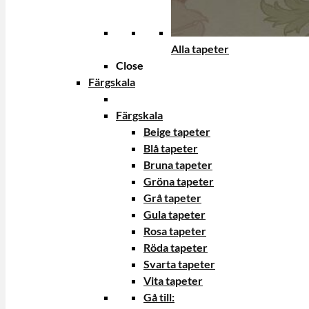
Alla tapeter
Close
Färgskala
Färgskala
Beige tapeter
Blå tapeter
Bruna tapeter
Gröna tapeter
Grå tapeter
Gula tapeter
Rosa tapeter
Röda tapeter
Svarta tapeter
Vita tapeter
Gå till: