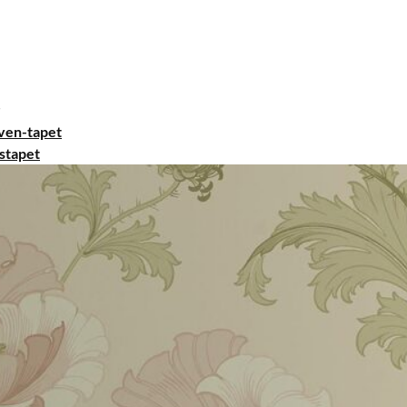
ven-tapet
stapet