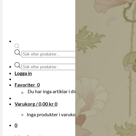
Produktsökning
Produktsökning
Logga in
Favoriter
0
Du har inga artiklar i din onskelista.
Varukorg /
0,00
kr
0
Inga produkter i varukorgen.
0