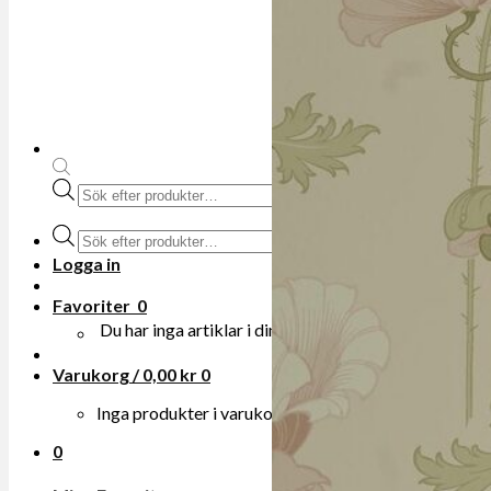
Produktsökning
Produktsökning
Logga in
Favoriter
0
Du har inga artiklar i din onskelista.
Varukorg /
0,00
kr
0
Inga produkter i varukorgen.
0