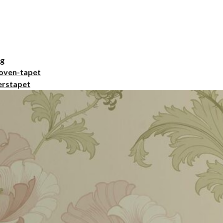
ng
oven-tapet
erstapet