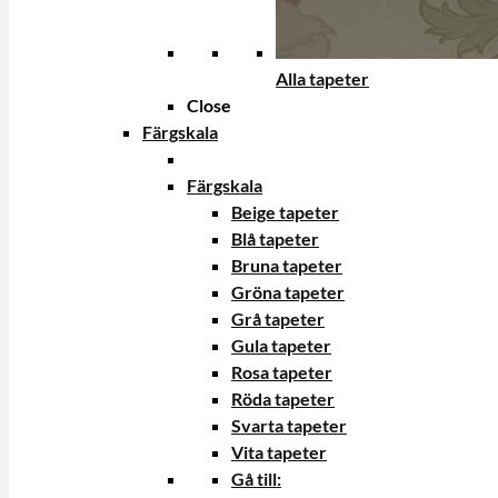
Alla tapeter
Close
Färgskala
Färgskala
Beige tapeter
Blå tapeter
Bruna tapeter
Gröna tapeter
Grå tapeter
Gula tapeter
Rosa tapeter
Röda tapeter
Svarta tapeter
Vita tapeter
Gå till: