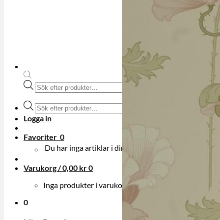
Produktsökning
Produktsökning
Logga in
Favoriter
0
Du har inga artiklar i din onskelista.
Varukorg /
0,00
kr
0
Inga produkter i varukorgen.
0