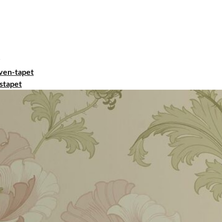
ven-tapet
stapet