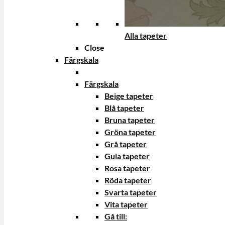
Alla tapeter
Close
Färgskala
Färgskala
Beige tapeter
Blå tapeter
Bruna tapeter
Gröna tapeter
Grå tapeter
Gula tapeter
Rosa tapeter
Röda tapeter
Svarta tapeter
Vita tapeter
Gå till: