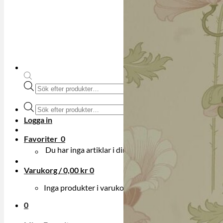
Produktsökning
Produktsökning
Logga in
Favoriter
0
Du har inga artiklar i din onskelista.
Varukorg /
0,00
kr
0
Inga produkter i varukorgen.
0