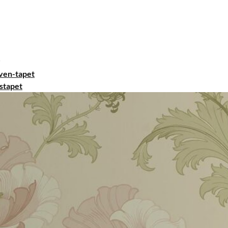
ven-tapet
stapet