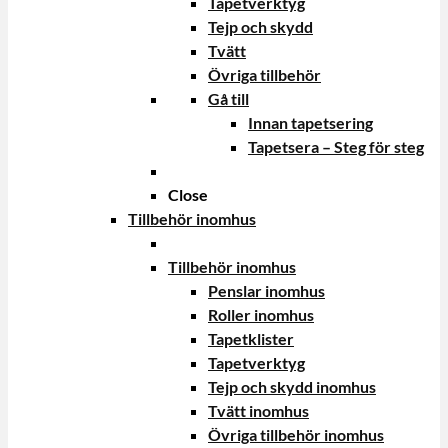
Tapetverktyg
Tejp och skydd
Tvätt
Övriga tillbehör
Gå till
Innan tapetsering
Tapetsera – Steg för steg
Close
Tillbehör inomhus
Tillbehör inomhus
Penslar inomhus
Roller inomhus
Tapetklister
Tapetverktyg
Tejp och skydd inomhus
Tvätt inomhus
Övriga tillbehör inomhus