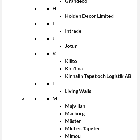
Grandeco
H
Holden Decor Limited
I
Intrade
J
Jotun
K
Kiilto
Khrôma
Kinnalin Tapet och Logistik AB
L
Living Walls
M
Majvillan
Marburg
Mäster
Midbec Tapeter
Mimou