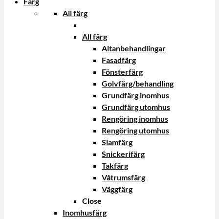
Färg
All färg
All färg
Altanbehandlingar
Fasadfärg
Fönsterfärg
Golvfärg/behandling
Grundfärg inomhus
Grundfärg utomhus
Rengöring inomhus
Rengöring utomhus
Slamfärg
Snickerifärg
Takfärg
Våtrumsfärg
Väggfärg
Close
Inomhusfärg