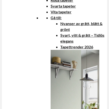
Röda tapeter
Svarta tapeter
Vita tapeter
Gå till:
Nyanser av grått, blått &
grönt
Svart, vitt & grått – Tidlös
elegans
Tapettrender 2026