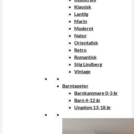
Klassisk
Lantlig
Marin
Modernt
Natur
Orientalisk
Retro
Romantisk
Stig Lindberg
Vintage
Barntapeter
Barnkammare 0-3 år
Barn 4-12 år
Ungdom 13-18 år