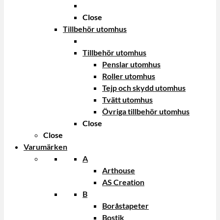
Close
Tillbehör utomhus
Tillbehör utomhus
Penslar utomhus
Roller utomhus
Tejp och skydd utomhus
Tvätt utomhus
Övriga tillbehör utomhus
Close
Close
Varumärken
A
Arthouse
AS Creation
B
Boråstapeter
Bostik