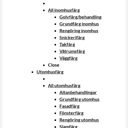
All inomhusfärg
Golvfärg/behandling
Grundfärg inomhus
Rengöring inomhus
Snickerifärg
Takfärg
Våtrumsfärg
Väggfärg
Close
Utomhusfärg
All utomhusfärg
Altanbehandlingar
Grundfärg utomhus
Fasadfärg
Fönsterfärg
Rengöring utomhus
Slamfärg