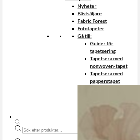
Nyheter
Bästsäljare
Fabric Forest
Fototapeter
Gå till:
Guider för
tapetsering
Tapetsera med
nonwoven-tapet
Tapetsera med
papperstapet
Produktsökning