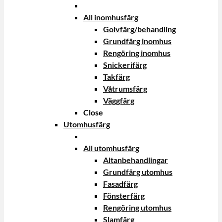
All inomhusfärg
Golvfärg/behandling
Grundfärg inomhus
Rengöring inomhus
Snickerifärg
Takfärg
Våtrumsfärg
Väggfärg
Close
Utomhusfärg
All utomhusfärg
Altanbehandlingar
Grundfärg utomhus
Fasadfärg
Fönsterfärg
Rengöring utomhus
Slamfärg