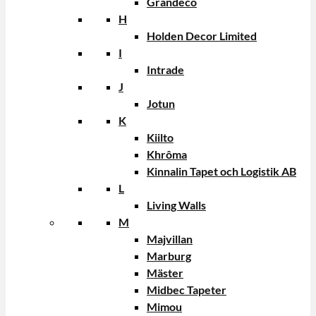
Grandeco
H
Holden Decor Limited
I
Intrade
J
Jotun
K
Kiilto
Khrôma
Kinnalin Tapet och Logistik AB
L
Living Walls
M
Majvillan
Marburg
Mäster
Midbec Tapeter
Mimou