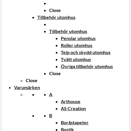
Close
Tillbehör utomhus
Tillbehör utomhus
Penslar utomhus
Roller utomhus
Tejp och skydd utomhus
Tvätt utomhus
Övriga tillbehör utomhus
Close
Close
Varumärken
A
Arthouse
AS Creation
B
Boråstapeter
Bostik