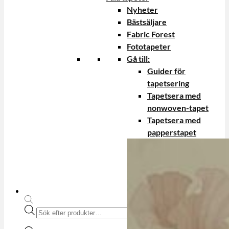
Nyheter
Bästsäljare
Fabric Forest
Fototapeter
Gå till:
Guider för
tapetsering
Tapetsera med
nonwoven-tapet
Tapetsera med
papperstapet
Produktsökning