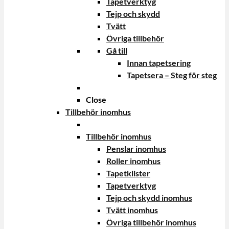
Tapetverktyg
Tejp och skydd
Tvätt
Övriga tillbehör
Gå till
Innan tapetsering
Tapetsera – Steg för steg
Close
Tillbehör inomhus
Tillbehör inomhus
Penslar inomhus
Roller inomhus
Tapetklister
Tapetverktyg
Tejp och skydd inomhus
Tvätt inomhus
Övriga tillbehör inomhus