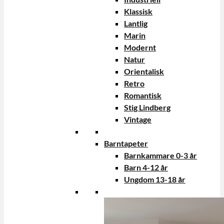
Klassisk
Lantlig
Marin
Modernt
Natur
Orientalisk
Retro
Romantisk
Stig Lindberg
Vintage
Barntapeter
Barnkammare 0-3 år
Barn 4-12 år
Ungdom 13-18 år