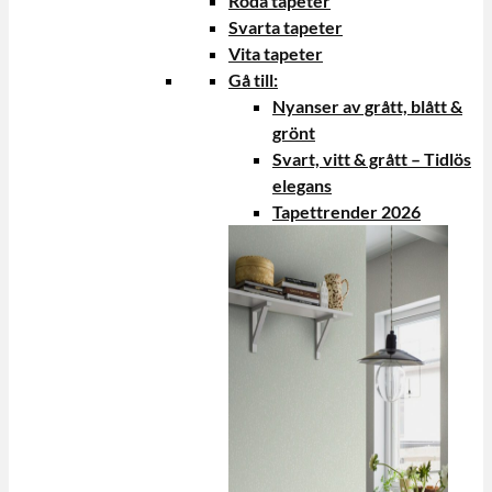
Röda tapeter
Svarta tapeter
Vita tapeter
Gå till:
Nyanser av grått, blått &
grönt
Svart, vitt & grått – Tidlös
elegans
Tapettrender 2026