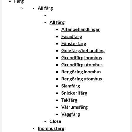
Färg
All färg
All färg
Altanbehandlingar
Fasadfärg
Fönsterfärg
Golvfärg/behandling
Grundfärg inomhus
Grundfärg utomhus
Rengöring inomhus
Rengöring utomhus
Slamfärg
Snickerifärg
Takfärg
Våtrumsfärg
Väggfärg
Close
Inomhusfärg