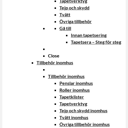
Tapetverktyg
Tejp och skydd
Tvätt
Övriga tillbehör
Gå till
Innan tapetsering
Tapetsera – Steg för steg
Close
Tillbehör inomhus
Tillbehör inomhus
Penslar inomhus
Roller inomhus
Tapetklister
Tapetverktyg
Tejp och skydd inomhus
Tvätt inomhus
Övriga tillbehör inomhus