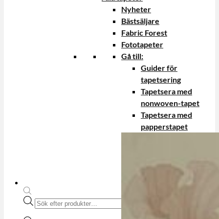
Nyheter
Bästsäljare
Fabric Forest
Fototapeter
Gå till:
Guider för
tapetsering
Tapetsera med
nonwoven-tapet
Tapetsera med
papperstapet
Produktsökning