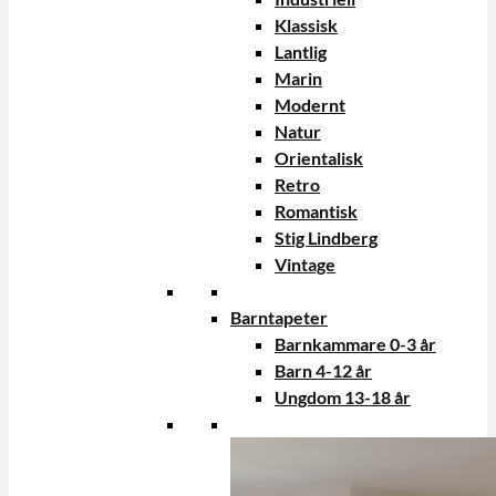
Klassisk
Lantlig
Marin
Modernt
Natur
Orientalisk
Retro
Romantisk
Stig Lindberg
Vintage
Barntapeter
Barnkammare 0-3 år
Barn 4-12 år
Ungdom 13-18 år