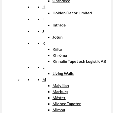
Grandeco
H
Holden Decor Limited
I
Intrade
J
Jotun
K
Kiilto
Khrôma
Kinnalin Tapet och Logistik AB
L
Living Walls
M
Majvillan
Marburg
Mäster
Midbec Tapeter
Mimou