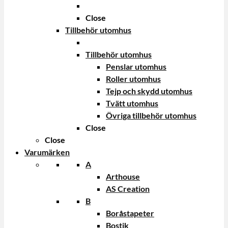
Close
Tillbehör utomhus
Tillbehör utomhus
Penslar utomhus
Roller utomhus
Tejp och skydd utomhus
Tvätt utomhus
Övriga tillbehör utomhus
Close
Close
Varumärken
A
Arthouse
AS Creation
B
Boråstapeter
Bostik