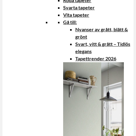
Röda tapeter
Svarta tapeter
Vita tapeter
Gå till:
Nyanser av grått, blått &
grönt
Svart, vitt & grått – Tidlös
elegans
Tapettrender 2026