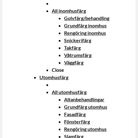
All inomhusfärg
Golvfärg/behandling
Grundfärg inomhus
Rengöring inomhus
Snickerifärg
Takfärg
Våtrumsfärg
Väggfärg
Close
Utomhusfärg
All utomhusfärg
Altanbehandlingar
Grundfärg utomhus
Fasadfärg
Fönsterfärg
Rengöring utomhus
Slamfärg