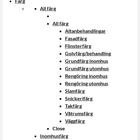
Färg
All färg
All färg
Altanbehandlingar
Fasadfärg
Fönsterfärg
Golvfärg/behandling
Grundfärg inomhus
Grundfärg utomhus
Rengöring inomhus
Rengöring utomhus
Slamfärg
Snickerifärg
Takfärg
Våtrumsfärg
Väggfärg
Close
Inomhusfärg