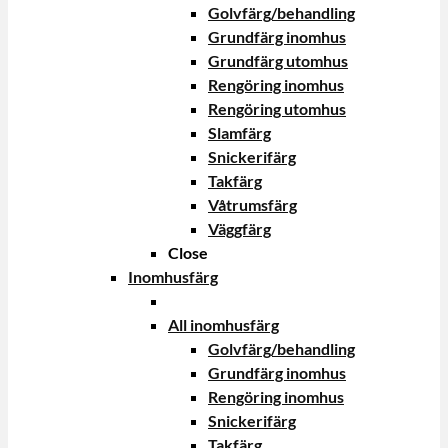
Golvfärg/behandling
Grundfärg inomhus
Grundfärg utomhus
Rengöring inomhus
Rengöring utomhus
Slamfärg
Snickerifärg
Takfärg
Våtrumsfärg
Väggfärg
Close
Inomhusfärg
All inomhusfärg
Golvfärg/behandling
Grundfärg inomhus
Rengöring inomhus
Snickerifärg
Takfärg