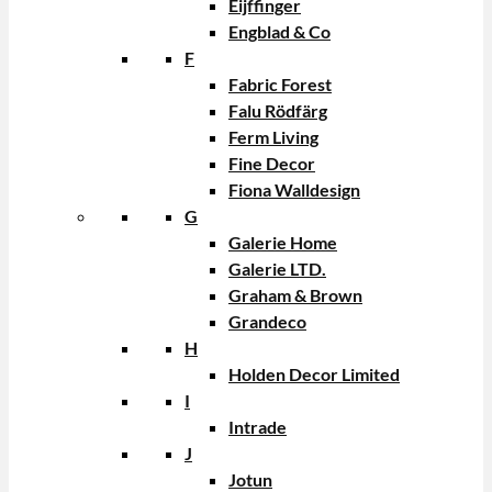
Eijffinger
Engblad & Co
F
Fabric Forest
Falu Rödfärg
Ferm Living
Fine Decor
Fiona Walldesign
G
Galerie Home
Galerie LTD.
Graham & Brown
Grandeco
H
Holden Decor Limited
I
Intrade
J
Jotun