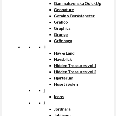
Gammalsvenska QuickUp
Geonature
Gotain x Boråstapeter
Grafico
Graphics
Grunge
Grönhaga
H
Hav & Land
Havsblick
Hidden Treasures vol 1
Hidden Treasures vol 2
Hjärterum
Huset i Solen
I
Icons
J
Jordnära
Jubileum