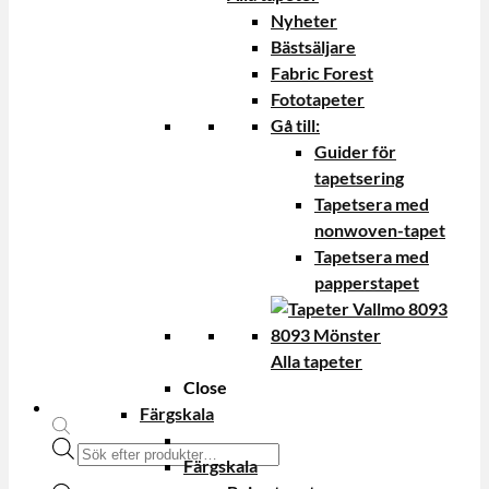
Nyheter
Bästsäljare
Fabric Forest
Fototapeter
Gå till:
Guider för
tapetsering
Tapetsera med
nonwoven-tapet
Tapetsera med
papperstapet
Alla tapeter
Close
Färgskala
Produktsökning
Färgskala