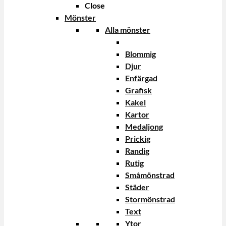
Close
Mönster
Alla mönster
Blommig
Djur
Enfärgad
Grafisk
Kakel
Kartor
Medaljong
Prickig
Randig
Rutig
Småmönstrad
Städer
Stormönstrad
Text
Ytor