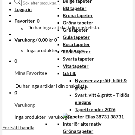
Beige tapeter
Produktsökning
Blå tapeter
Logga in
Bruna tapeter
Favoriter
0
Gröna tapeter
Du har inga artiklar i din onskelista.
Grå tapeter
Gula tapeter
Varukorg /
0,00
kr
0
Rosa tapeter
Inga produkter i varukorgen.
Röda tapeter
Svarta tapeter
0
Vita tapeter
Mina Favoriter
Gå till:
Nyanser av grått, blått &
Du har inga artiklar i din onskelista.
grönt
0
Svart, vitt & grått – Tidlös
elegans
Varukorg
Tapettrender 2026
Inga produkter i varukorgen.
Fortsätt handla
Gröna tapeter