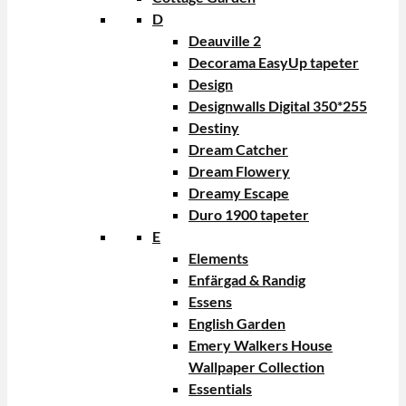
D
Deauville 2
Decorama EasyUp tapeter
Design
Designwalls Digital 350*255
Destiny
Dream Catcher
Dream Flowery
Dreamy Escape
Duro 1900 tapeter
E
Elements
Enfärgad & Randig
Essens
English Garden
Emery Walkers House
Wallpaper Collection
Essentials