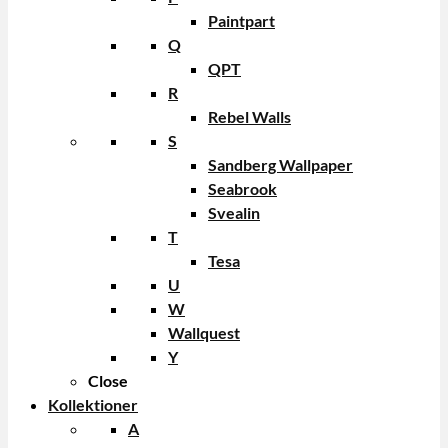
Paintpart
Q
QPT
R
Rebel Walls
S
Sandberg Wallpaper
Seabrook
Svealin
T
Tesa
U
W
Wallquest
Y
Close
Kollektioner
A