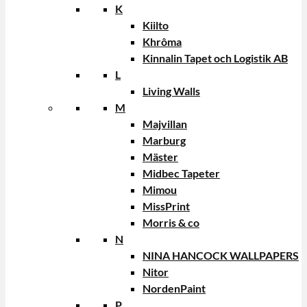
K
Kiilto
Khrôma
Kinnalin Tapet och Logistik AB
L
Living Walls
M
Majvillan
Marburg
Mäster
Midbec Tapeter
Mimou
MissPrint
Morris & co
N
NINA HANCOCK WALLPAPERS
Nitor
NordenPaint
P