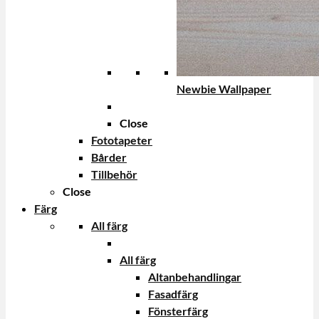
Newbie Wallpaper
Close
Fototapeter
Bårder
Tillbehör
Close
Färg
All färg
All färg
Altanbehandlingar
Fasadfärg
Fönsterfärg