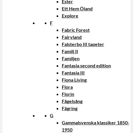
Ester
Ett Hem Öland
Explore
F
Fabric Forest
Fairyland
Falsterbo III tapeter
Familj II
Familjen
Fantasia second edition
Fantasia III
Fiona Living
Flora
Florin
Fågelsång
Fägring
G
Gammalsvenska klassiker 1850-
1950