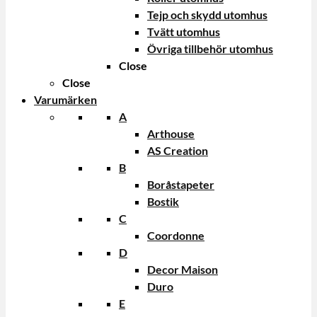
Tejp och skydd utomhus
Tvätt utomhus
Övriga tillbehör utomhus
Close
Close
Varumärken
A
Arthouse
AS Creation
B
Boråstapeter
Bostik
C
Coordonne
D
Decor Maison
Duro
E