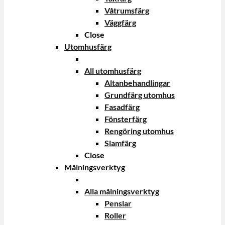
Våtrumsfärg
Väggfärg
Close
Utomhusfärg
All utomhusfärg
Altanbehandlingar
Grundfärg utomhus
Fasadfärg
Fönsterfärg
Rengöring utomhus
Slamfärg
Close
Målningsverktyg
Alla målningsverktyg
Penslar
Roller