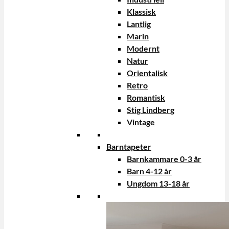
Klassisk
Lantlig
Marin
Modernt
Natur
Orientalisk
Retro
Romantisk
Stig Lindberg
Vintage
Barntapeter
Barnkammare 0-3 år
Barn 4-12 år
Ungdom 13-18 år