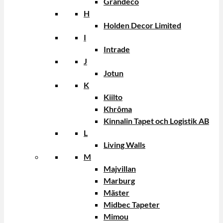
Grandeco
H
Holden Decor Limited
I
Intrade
J
Jotun
K
Kiilto
Khrôma
Kinnalin Tapet och Logistik AB
L
Living Walls
M
Majvillan
Marburg
Mäster
Midbec Tapeter
Mimou