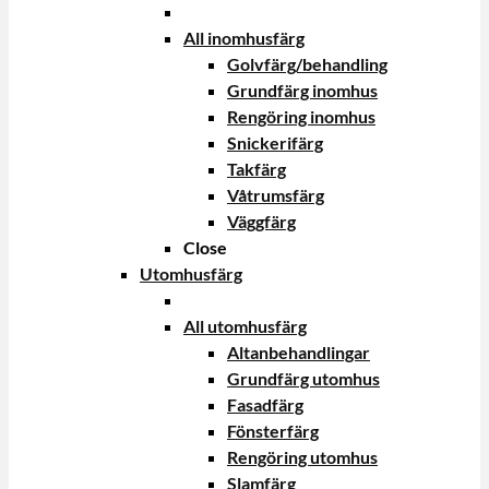
All inomhusfärg
Golvfärg/behandling
Grundfärg inomhus
Rengöring inomhus
Snickerifärg
Takfärg
Våtrumsfärg
Väggfärg
Close
Utomhusfärg
All utomhusfärg
Altanbehandlingar
Grundfärg utomhus
Fasadfärg
Fönsterfärg
Rengöring utomhus
Slamfärg