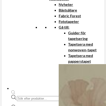
Nyheter
Bästsäljare
Fabric Forest
Fototapeter
Gå till:
Guider för
tapetsering
Tapetsera med
nonwoven-tapet
Tapetsera med
papperstapet
Produktsökning