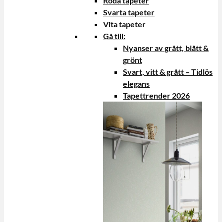
Röda tapeter
Svarta tapeter
Vita tapeter
Gå till:
Nyanser av grått, blått &
grönt
Svart, vitt & grått – Tidlös
elegans
Tapettrender 2026