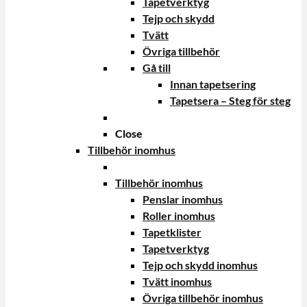
Tapetverktyg
Tejp och skydd
Tvätt
Övriga tillbehör
Gå till
Innan tapetsering
Tapetsera – Steg för steg
Close
Tillbehör inomhus
Tillbehör inomhus
Penslar inomhus
Roller inomhus
Tapetklister
Tapetverktyg
Tejp och skydd inomhus
Tvätt inomhus
Övriga tillbehör inomhus