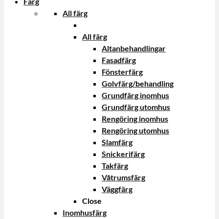
Färg
All färg
All färg
Altanbehandlingar
Fasadfärg
Fönsterfärg
Golvfärg/behandling
Grundfärg inomhus
Grundfärg utomhus
Rengöring inomhus
Rengöring utomhus
Slamfärg
Snickerifärg
Takfärg
Våtrumsfärg
Väggfärg
Close
Inomhusfärg