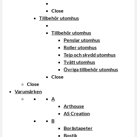
Close
Tillbehör utomhus
Tillbehör utomhus
Penslar utomhus
Roller utomhus
Tejp och skydd utomhus
Tvätt utomhus
Övriga tillbehör utomhus
Close
Close
Varumärken
A
Arthouse
AS Creation
B
Boråstapeter
Bostik