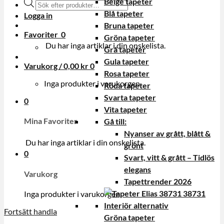
Beige tapeter
Produktsökning
Blå tapeter
Logga in
Bruna tapeter
Favoriter
0
Gröna tapeter
Du har inga artiklar i din onskelista.
Grå tapeter
Gula tapeter
Varukorg /
0,00
kr
0
Rosa tapeter
Inga produkter i varukorgen.
Röda tapeter
Svarta tapeter
0
Vita tapeter
Mina Favoriter
Gå till:
Nyanser av grått, blått &
Du har inga artiklar i din onskelista.
grönt
0
Svart, vitt & grått – Tidlös
elegans
Varukorg
Tapettrender 2026
Inga produkter i varukorgen.
Fortsätt handla
Gröna tapeter