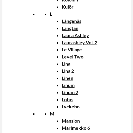
Kulör
L
Långenäs
Längtan
Laura Ashley
Laurashley Vol. 2
Le Village
Level Two
Lina
Lina 2
Linen
Linum
Linum 2
Lotus
Lyckebo
M
Mansion
Marimekko 6