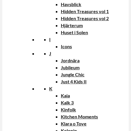
Havsblick
Hidden Treasures vol 1
Hidden Treasures vol 2
Hjärterum
Huset i Solen
I
Icons
J
Jordnära
Jubileum
Jungle Chic
Just 4 Kids II
K
Kaia
Kalk 3
Kinfolk
Kitchen Moments
Klara o Tove
Kolonin