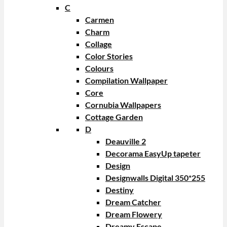
C
Carmen
Charm
Collage
Color Stories
Colours
Compilation Wallpaper
Core
Cornubia Wallpapers
Cottage Garden
D
Deauville 2
Decorama EasyUp tapeter
Design
Designwalls Digital 350*255
Destiny
Dream Catcher
Dream Flowery
Dreamy Escape