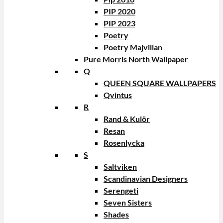
PIP 2020
PIP 2023
Poetry
Poetry Majvillan
Pure Morris North Wallpaper
Q
QUEEN SQUARE WALLPAPERS
Qvintus
R
Rand & Kulör
Resan
Rosenlycka
S
Saltviken
Scandinavian Designers
Serengeti
Seven Sisters
Shades