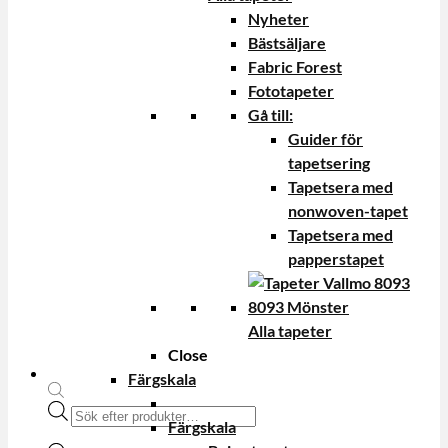
Nyheter
Bästsäljare
Fabric Forest
Fototapeter
Gå till:
Guider för
tapetsering
Tapetsera med
nonwoven-tapet
Tapetsera med
papperstapet
Alla tapeter
Close
Färgskala
Produktsökning
Färgskala