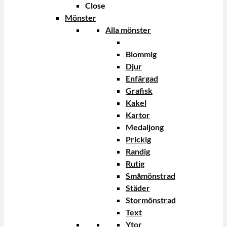
Close
Mönster
Alla mönster
Blommig
Djur
Enfärgad
Grafisk
Kakel
Kartor
Medaljong
Prickig
Randig
Rutig
Småmönstrad
Städer
Stormönstrad
Text
Ytor