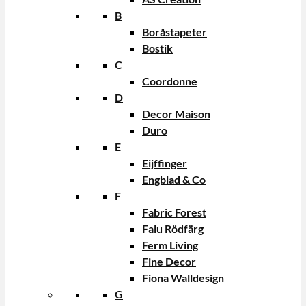
B
Boråstapeter
Bostik
C
Coordonne
D
Decor Maison
Duro
E
Eijffinger
Engblad & Co
F
Fabric Forest
Falu Rödfärg
Ferm Living
Fine Decor
Fiona Walldesign
G