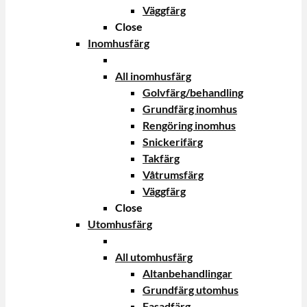
Väggfärg
Close
Inomhusfärg
All inomhusfärg
Golvfärg/behandling
Grundfärg inomhus
Rengöring inomhus
Snickerifärg
Takfärg
Våtrumsfärg
Väggfärg
Close
Utomhusfärg
All utomhusfärg
Altanbehandlingar
Grundfärg utomhus
Fasadfärg