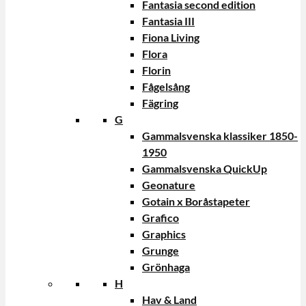
Fantasia second edition
Fantasia III
Fiona Living
Flora
Florin
Fågelsång
Fägring
G
Gammalsvenska klassiker 1850-
1950
Gammalsvenska QuickUp
Geonature
Gotain x Boråstapeter
Grafico
Graphics
Grunge
Grönhaga
H
Hav & Land