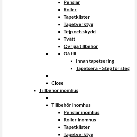
Penslar
Roller
Tapetklister
Tapetverktyg
Tejp och skydd
Tvätt
Övriga tillbehör
Gå till
Innan tapetsering
Tapetsera – Steg för steg
Close
Tillbehör inomhus
Tillbehör inomhus
Penslar inomhus
Roller inomhus
Tapetklister
Tapetverktyg