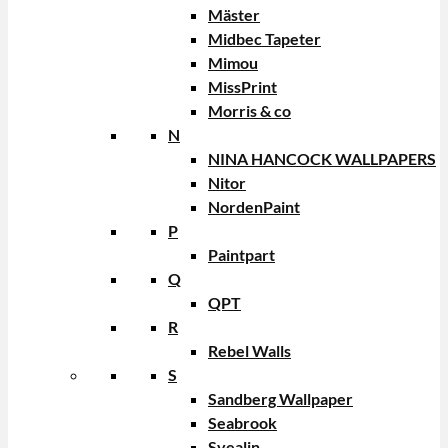
Mäster
Midbec Tapeter
Mimou
MissPrint
Morris & co
N
NINA HANCOCK WALLPAPERS
Nitor
NordenPaint
P
Paintpart
Q
QPT
R
Rebel Walls
S
Sandberg Wallpaper
Seabrook
Svealin