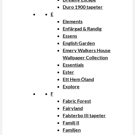
Duro 1900 tapeter
E
Elements
Enfärgad & Randig
Essens
English Garden
Emery Walkers House
Wallpaper Collection
Essentials
Ester
Ett Hem Öland
Explore
F
Fabric Forest
Fairyland
Falsterbo III tapeter
Familj II
Familjen