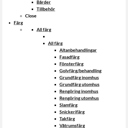
Bårder
Tillbehör
Close
Färg
All färg
All färg
Altanbehandlingar
Fasadfärg
Fönsterfärg
Golvfärg/behandling
Grundfärg inomhus
Grundfärg utomhus
Rengöring inomhus
Rengöring utomhus
Slamfärg
Snickerifärg
Takfärg
Våtrumsfärg