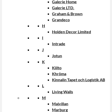
Galerie Home
Galerie LTD.
Graham & Brown
Grandeco
H
Holden Decor Limited
I
Intrade
J
Jotun
K
Kiilto
Khrôma
Kinnalin Tapet och Logistik AB
L
Living Walls
M
Majvillan
Marburg