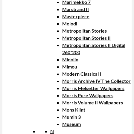
Marimekko 7
Marstrand II
Masterpiece
Melodi
Metropolitan Stories
Metropolitan Stories II
Metropolitan Stories II Digital
260*200
Midolin
Mimou
Modern Classics II
Morris Archive IV The Collector
Morris Melsetter Wallpapers
Morris Pure Wallpapers
Morris Volume II Wallpapers
Møns Klint
Mumin 3
Museum
N