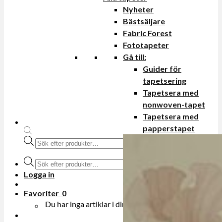
Nyheter
Bästsäljare
Fabric Forest
Fototapeter
Gå till:
Guider för
tapetsering
Tapetsera med
nonwoven-tapet
Tapetsera med
papperstapet
Produktsökning
Produktsökning
Logga in
Favoriter
0
Du har inga artiklar i din onskelista.