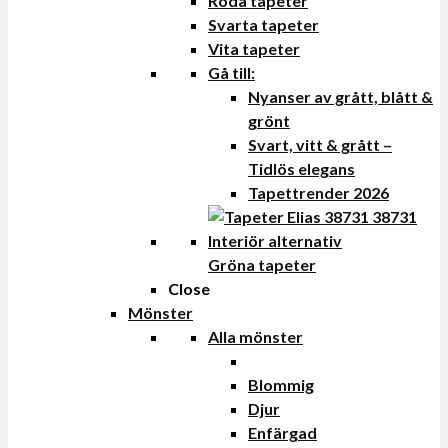
Röda tapeter
Svarta tapeter
Vita tapeter
Gå till:
Nyanser av grått, blått &
grönt
Svart, vitt & grått –
Tidlös elegans
Tapettrender 2026
Gröna tapeter
Close
Mönster
Alla mönster
Blommig
Djur
Enfärgad