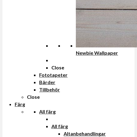
Newbie Wallpaper
Close
Fototapeter
Bårder
Tillbehör
Close
Färg
All färg
All färg
Altanbehandlingar