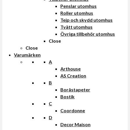
Penslar utomhus
Roller utomhus
Tejp och skydd utomhus
Tvätt utomhus
Övriga tillbehör utomhus
Close
Close
Varumärken
A
Arthouse
AS Creation
B
Boråstapeter
Bostik
C
Coordonne
D
Decor Maison