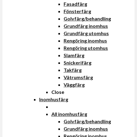
Fasadfärg
Fönsterfärg
Golvfärg/behandling
Grundfärg inomhus
Grundfärg utomhus
Rengöring inomhus
Rengöring utomhus
Slamfärg
Snickerifärg
Takfärg
Våtrumsfärg
Väggfärg
Close
Inomhusfärg
All inomhusfärg
Golvfärg/behandling
Grundfärg inomhus
Rengöring inomhus