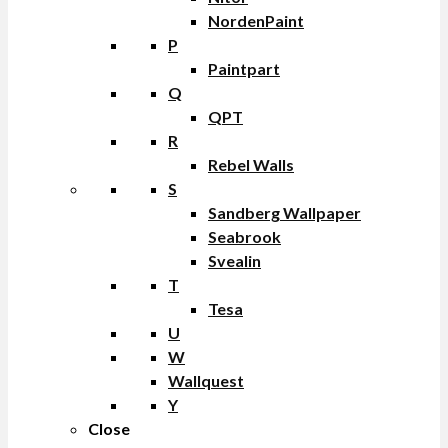
NordenPaint
P
Paintpart
Q
QPT
R
Rebel Walls
S
Sandberg Wallpaper
Seabrook
Svealin
T
Tesa
U
W
Wallquest
Y
Close