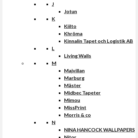
J
Jotun
K
Kiilto
Khrôma
Kinnalin Tapet och Logistik AB
L
Living Walls
M
Majvillan
Marburg
Mäster
Midbec Tapeter
Mimou
MissPrint
Morris & co
N
NINA HANCOCK WALLPAPERS
Nitor