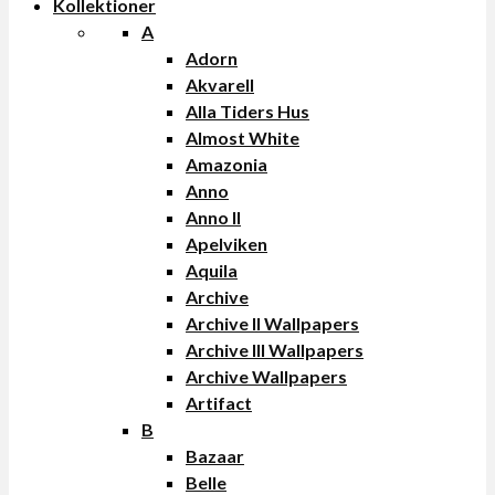
Kollektioner
A
Adorn
Akvarell
Alla Tiders Hus
Almost White
Amazonia
Anno
Anno II
Apelviken
Aquila
Archive
Archive II Wallpapers
Archive III Wallpapers
Archive Wallpapers
Artifact
B
Bazaar
Belle