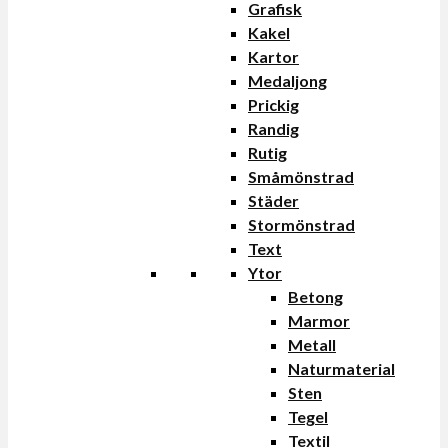
Grafisk
Kakel
Kartor
Medaljong
Prickig
Randig
Rutig
Småmönstrad
Städer
Stormönstrad
Text
Ytor
Betong
Marmor
Metall
Naturmaterial
Sten
Tegel
Textil