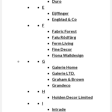
Duro
E
Eijffinger
Engblad & Co
F
Fabric Forest
Falu Rödfärg
Ferm Living
Fine Decor
Fiona Walldesign
G
Galerie Home
Galerie LTD.
Graham & Brown
Grandeco
H
Holden Decor Limited
I
Intrade