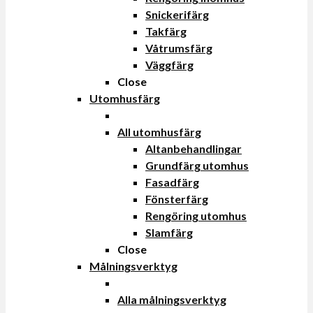
Snickerifärg
Takfärg
Våtrumsfärg
Väggfärg
Close
Utomhusfärg
All utomhusfärg
Altanbehandlingar
Grundfärg utomhus
Fasadfärg
Fönsterfärg
Rengöring utomhus
Slamfärg
Close
Målningsverktyg
Alla målningsverktyg