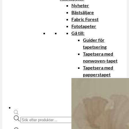
Nyheter
Bästsäljare
Fabric Forest
Fototapeter
Gå till:
Guider för
tapetsering
Tapetsera med
nonwoven-tapet
Tapetsera med
papperstapet
Produktsökning