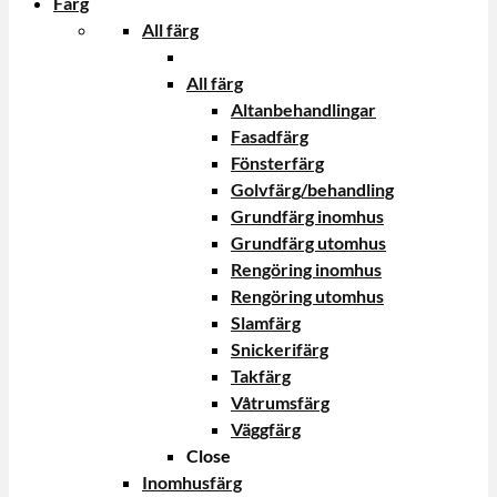
Färg
All färg
All färg
Altanbehandlingar
Fasadfärg
Fönsterfärg
Golvfärg/behandling
Grundfärg inomhus
Grundfärg utomhus
Rengöring inomhus
Rengöring utomhus
Slamfärg
Snickerifärg
Takfärg
Våtrumsfärg
Väggfärg
Close
Inomhusfärg