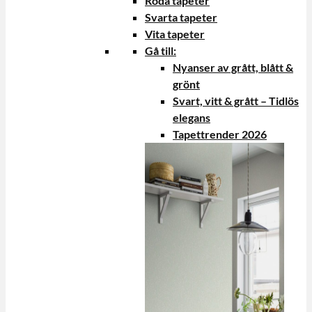
Röda tapeter
Svarta tapeter
Vita tapeter
Gå till:
Nyanser av grått, blått &
grönt
Svart, vitt & grått – Tidlös
elegans
Tapettrender 2026