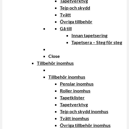
Tapetverktyg
Tejp och skydd
Tvätt
Övriga tillbehör
Gå till
Innan tapetsering
Tapetsera – Steg för steg
Close
Tillbehör inomhus
Tillbehör inomhus
Penslar inomhus
Roller inomhus
Tapetklister
Tapetverktyg
Tejp och skydd inomhus
Tvätt inomhus
Övriga tillbehör inomhus