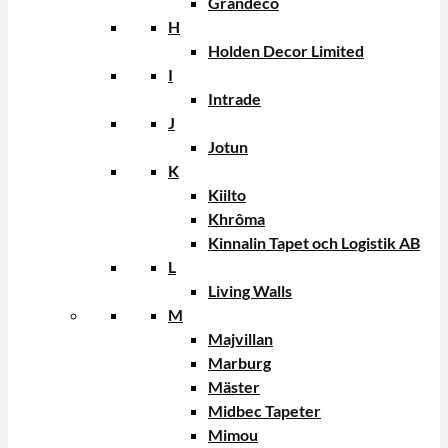
Grandeco
H
Holden Decor Limited
I
Intrade
J
Jotun
K
Kiilto
Khrôma
Kinnalin Tapet och Logistik AB
L
Living Walls
M
Majvillan
Marburg
Mäster
Midbec Tapeter
Mimou