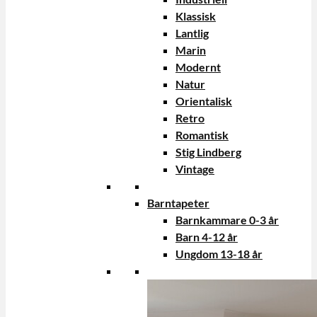
Klassisk
Lantlig
Marin
Modernt
Natur
Orientalisk
Retro
Romantisk
Stig Lindberg
Vintage
Barntapeter
Barnkammare 0-3 år
Barn 4-12 år
Ungdom 13-18 år