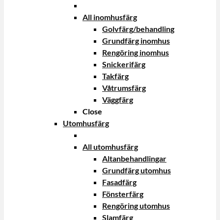
All inomhusfärg
Golvfärg/behandling
Grundfärg inomhus
Rengöring inomhus
Snickerifärg
Takfärg
Våtrumsfärg
Väggfärg
Close
Utomhusfärg
All utomhusfärg
Altanbehandlingar
Grundfärg utomhus
Fasadfärg
Fönsterfärg
Rengöring utomhus
Slamfärg