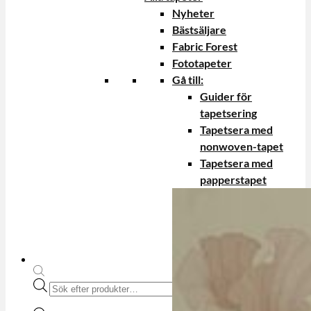
Nyheter
Bästsäljare
Fabric Forest
Fototapeter
Gå till:
Guider för
tapetsering
Tapetsera med
nonwoven-tapet
Tapetsera med
papperstapet
Produktsökning