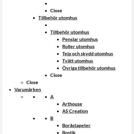
Close
Tillbehör utomhus
Tillbehör utomhus
Penslar utomhus
Roller utomhus
Tejp och skydd utomhus
Tvätt utomhus
Övriga tillbehör utomhus
Close
Close
Varumärken
A
Arthouse
AS Creation
B
Boråstapeter
Bostik