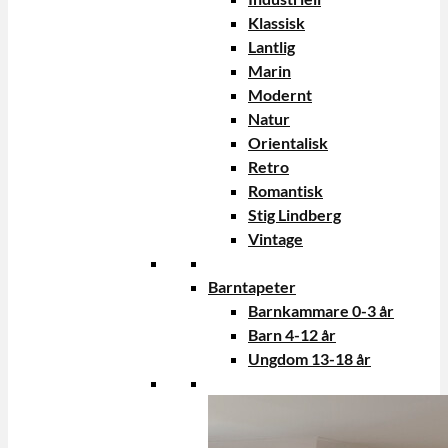
Klassisk
Lantlig
Marin
Modernt
Natur
Orientalisk
Retro
Romantisk
Stig Lindberg
Vintage
Barntapeter
Barnkammare 0-3 år
Barn 4-12 år
Ungdom 13-18 år