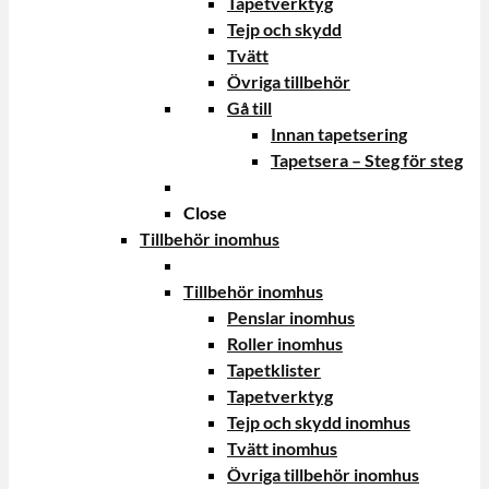
Tapetverktyg
Tejp och skydd
Tvätt
Övriga tillbehör
Gå till
Innan tapetsering
Tapetsera – Steg för steg
Close
Tillbehör inomhus
Tillbehör inomhus
Penslar inomhus
Roller inomhus
Tapetklister
Tapetverktyg
Tejp och skydd inomhus
Tvätt inomhus
Övriga tillbehör inomhus