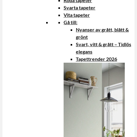
Röda tapeter
Svarta tapeter
Vita tapeter
Gå till:
Nyanser av grått, blått &
grönt
Svart, vitt & grått – Tidlös
elegans
Tapettrender 2026