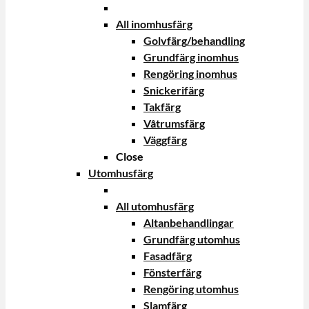
All inomhusfärg
Golvfärg/behandling
Grundfärg inomhus
Rengöring inomhus
Snickerifärg
Takfärg
Våtrumsfärg
Väggfärg
Close
Utomhusfärg
All utomhusfärg
Altanbehandlingar
Grundfärg utomhus
Fasadfärg
Fönsterfärg
Rengöring utomhus
Slamfärg