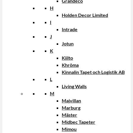
Grandeco
H
Holden Decor Limited
I
Intrade
J
Jotun
K
Kiilto
Khrôma
Kinnalin Tapet och Logistik AB
L
Living Walls
M
Majvillan
Marburg
Mäster
Midbec Tapeter
Mimou