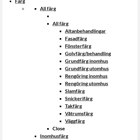
Färg
All färg
All färg
Altanbehandlingar
Fasadfärg
Fönsterfärg
Golvfärg/behandling
Grundfärg inomhus
Grundfärg utomhus
Rengöring inomhus
Rengöring utomhus
Slamfärg
Snickerifärg
Takfärg
Våtrumsfärg
Väggfärg
Close
Inomhusfärg