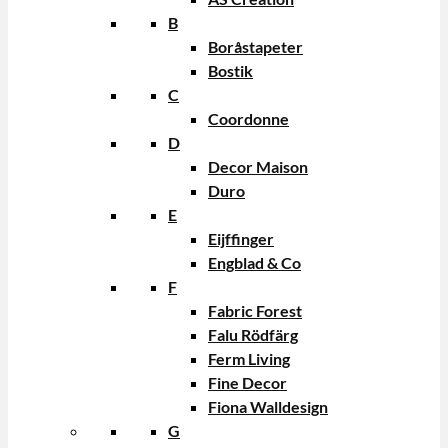
B
Boråstapeter
Bostik
C
Coordonne
D
Decor Maison
Duro
E
Eijffinger
Engblad & Co
F
Fabric Forest
Falu Rödfärg
Ferm Living
Fine Decor
Fiona Walldesign
G