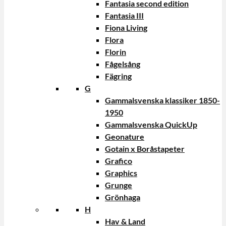
Fantasia second edition
Fantasia III
Fiona Living
Flora
Florin
Fågelsång
Fägring
G
Gammalsvenska klassiker 1850-
1950
Gammalsvenska QuickUp
Geonature
Gotain x Boråstapeter
Grafico
Graphics
Grunge
Grönhaga
H
Hav & Land