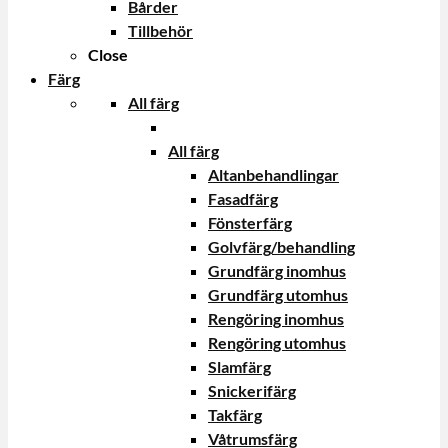
Bårder
Tillbehör
Close
Färg
All färg
All färg
Altanbehandlingar
Fasadfärg
Fönsterfärg
Golvfärg/behandling
Grundfärg inomhus
Grundfärg utomhus
Rengöring inomhus
Rengöring utomhus
Slamfärg
Snickerifärg
Takfärg
Våtrumsfärg