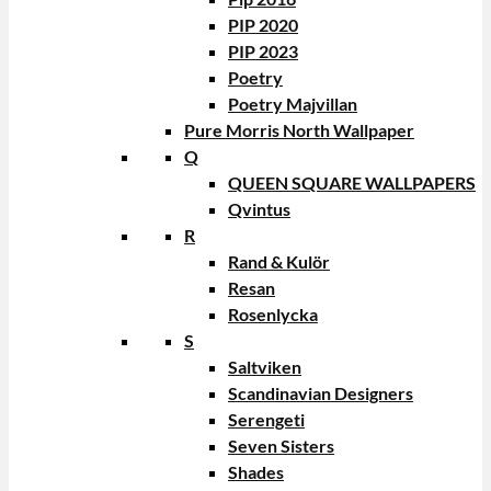
PIP 2020
PIP 2023
Poetry
Poetry Majvillan
Pure Morris North Wallpaper
Q
QUEEN SQUARE WALLPAPERS
Qvintus
R
Rand & Kulör
Resan
Rosenlycka
S
Saltviken
Scandinavian Designers
Serengeti
Seven Sisters
Shades