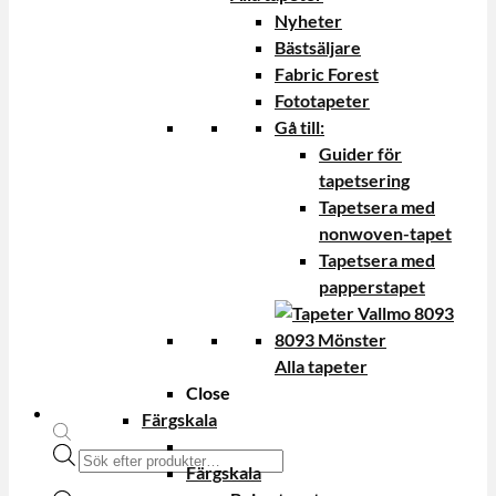
Nyheter
Bästsäljare
Fabric Forest
Fototapeter
Gå till:
Guider för
tapetsering
Tapetsera med
nonwoven-tapet
Tapetsera med
papperstapet
Alla tapeter
Close
Färgskala
Produktsökning
Färgskala