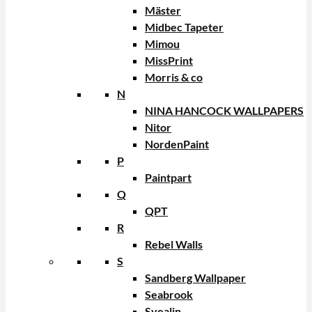
Mäster
Midbec Tapeter
Mimou
MissPrint
Morris & co
N
NINA HANCOCK WALLPAPERS
Nitor
NordenPaint
P
Paintpart
Q
QPT
R
Rebel Walls
S
Sandberg Wallpaper
Seabrook
Svealin