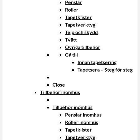
Penslar
Roller
Tapetklister
Tapetverktyg
Tejp och skydd
Tvätt
Övriga tillbehör
Gå till
Innan tapetsering
Tapetsera – Steg för steg
Close
Tillbehör inomhus
Tillbehör inomhus
Penslar inomhus
Roller inomhus
Tapetklister
Tapetverktyg