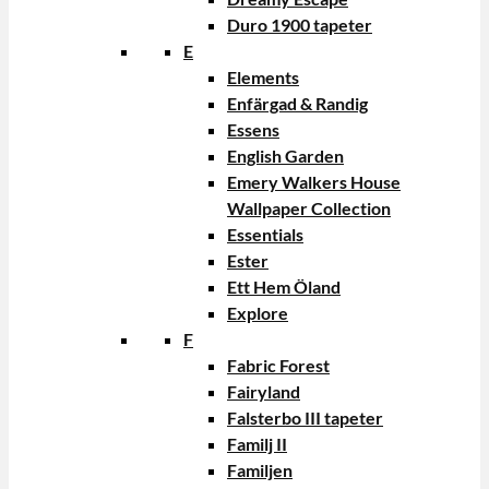
Duro 1900 tapeter
E
Elements
Enfärgad & Randig
Essens
English Garden
Emery Walkers House
Wallpaper Collection
Essentials
Ester
Ett Hem Öland
Explore
F
Fabric Forest
Fairyland
Falsterbo III tapeter
Familj II
Familjen