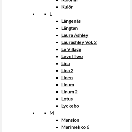
Kulör
L
Långenäs
Längtan
Laura Ashley
Laurashley Vol. 2
Le Village
Level Two
Lina
Lina 2
Linen
Linum
Linum 2
Lotus
Lyckebo
M
Mansion
Marimekko 6