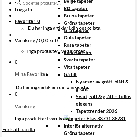
Beige tapeter
Produktsökning
Blå tapeter
Logga in
Bruna tapeter
Favoriter
0
Gröna tapeter
Du har inga artiklar i din onskelista.
Grå tapeter
Gula tapeter
Varukorg /
0,00
kr
0
Rosa tapeter
Inga produkter i varukorgen.
Röda tapeter
Svarta tapeter
0
Vita tapeter
Mina Favoriter
Gå till:
Nyanser av grått, blått &
Du har inga artiklar i din onskelista.
grönt
0
Svart, vitt & grått – Tidlös
elegans
Varukorg
Tapettrender 2026
Inga produkter i varukorgen.
Fortsätt handla
Gröna tapeter