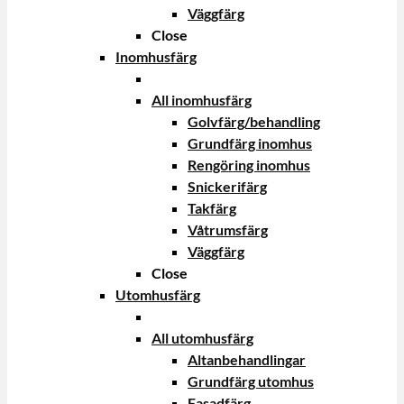
Väggfärg
Close
Inomhusfärg
All inomhusfärg
Golvfärg/behandling
Grundfärg inomhus
Rengöring inomhus
Snickerifärg
Takfärg
Våtrumsfärg
Väggfärg
Close
Utomhusfärg
All utomhusfärg
Altanbehandlingar
Grundfärg utomhus
Fasadfärg