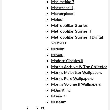
Marimekko 7
Marstrand II
Masterpiece
Melodi
Metropolitan Stories
Metropolitan Stories II
Metropolitan Stories II Digital
260*200
Midolin
Mimou
Modern Classics II
Morris Archive IV The Collector
Morris Melsetter Wallpapers
Morris Pure Wallpapers
Morris Volume II Wallpapers
Møns Klint
Mumin 3
Museum
N