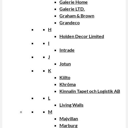
Galerie Home
Galerie LTD.
Graham & Brown
Grandeco
H
Holden Decor Limited
I
Intrade
J
Jotun
K
Kiilto
Khrôma
Kinnalin Tapet och Logistik AB
L
Living Walls
M
Majvillan
Marburg