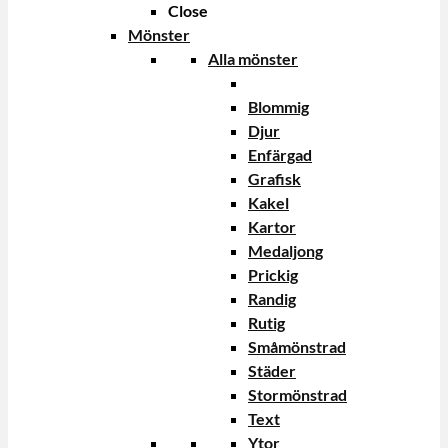
Close
Mönster
Alla mönster
Blommig
Djur
Enfärgad
Grafisk
Kakel
Kartor
Medaljong
Prickig
Randig
Rutig
Småmönstrad
Städer
Stormönstrad
Text
Ytor