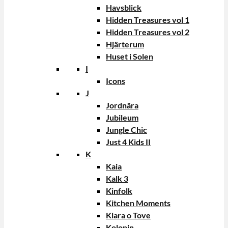
Havsblick
Hidden Treasures vol 1
Hidden Treasures vol 2
Hjärterum
Huset i Solen
I
Icons
J
Jordnära
Jubileum
Jungle Chic
Just 4 Kids II
K
Kaia
Kalk 3
Kinfolk
Kitchen Moments
Klara o Tove
Kolonin