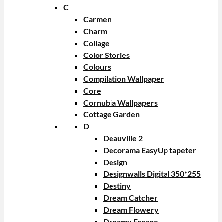
C
Carmen
Charm
Collage
Color Stories
Colours
Compilation Wallpaper
Core
Cornubia Wallpapers
Cottage Garden
D
Deauville 2
Decorama EasyUp tapeter
Design
Designwalls Digital 350*255
Destiny
Dream Catcher
Dream Flowery
Dreamy Escape