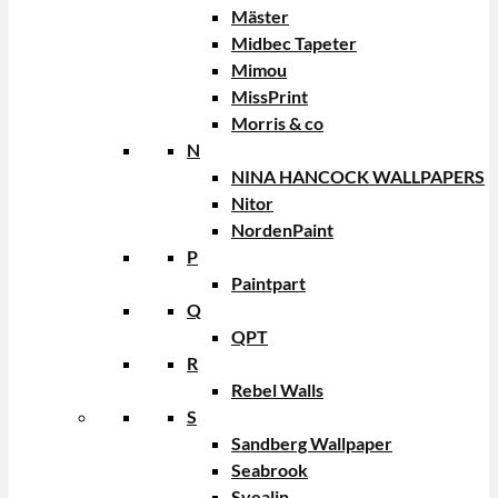
Mäster
Midbec Tapeter
Mimou
MissPrint
Morris & co
N
NINA HANCOCK WALLPAPERS
Nitor
NordenPaint
P
Paintpart
Q
QPT
R
Rebel Walls
S
Sandberg Wallpaper
Seabrook
Svealin