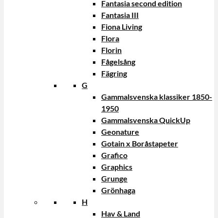
Fantasia second edition
Fantasia III
Fiona Living
Flora
Florin
Fågelsång
Fägring
G
Gammalsvenska klassiker 1850-
1950
Gammalsvenska QuickUp
Geonature
Gotain x Boråstapeter
Grafico
Graphics
Grunge
Grönhaga
H
Hav & Land