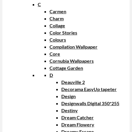
C
Carmen
Charm
Collage
Color Stories
Colours
Compilation Wallpaper
Core
Cornubia Wallpapers
Cottage Garden
D
Deauville 2
Decorama EasyUp tapeter
Design
Designwalls Digital 350*255
Destiny
Dream Catcher
Dream Flowery
Dreamy Escape