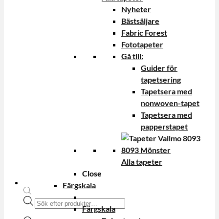
Nyheter
Bästsäljare
Fabric Forest
Fototapeter
Gå till:
Guider för
tapetsering
Tapetsera med
nonwoven-tapet
Tapetsera med
papperstapet
Alla tapeter
Close
Färgskala
Produktsökning
Färgskala