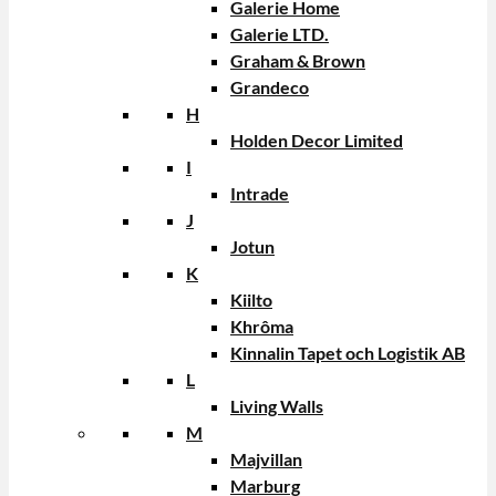
Galerie Home
Galerie LTD.
Graham & Brown
Grandeco
H
Holden Decor Limited
I
Intrade
J
Jotun
K
Kiilto
Khrôma
Kinnalin Tapet och Logistik AB
L
Living Walls
M
Majvillan
Marburg