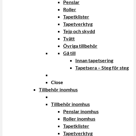
Penslar
Roller
Tapetklister
Tapetverktyg
Tejp och skydd
Tvätt
Övriga tillbehör
Gå till
Innan tapetsering
Tapetsera – Steg för steg
Close
Tillbehör inomhus
Tillbehör inomhus
Penslar inomhus
Roller inomhus
Tapetklister
Tapetverktyg