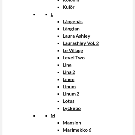
Kulör
L
Långenäs
Längtan
Laura Ashley
Laurashley Vol. 2
Le Village
Level Two
Lina
Lina 2
Linen
Linum
Linum 2
Lotus
Lyckebo
M
Mansion
Marimekko 6