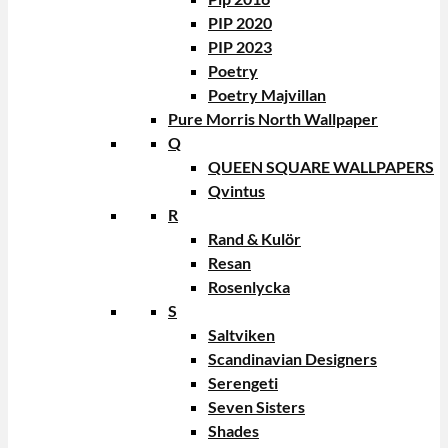
PIP 2020
PIP 2023
Poetry
Poetry Majvillan
Pure Morris North Wallpaper
Q
QUEEN SQUARE WALLPAPERS
Qvintus
R
Rand & Kulör
Resan
Rosenlycka
S
Saltviken
Scandinavian Designers
Serengeti
Seven Sisters
Shades