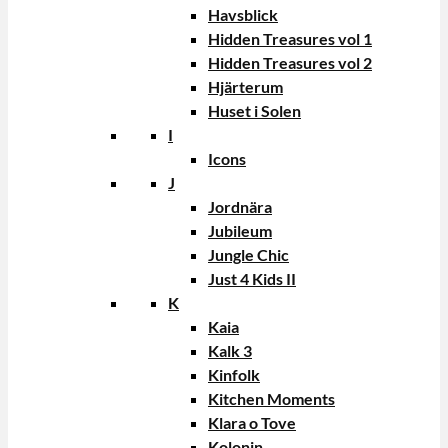
Havsblick
Hidden Treasures vol 1
Hidden Treasures vol 2
Hjärterum
Huset i Solen
I
Icons
J
Jordnära
Jubileum
Jungle Chic
Just 4 Kids II
K
Kaia
Kalk 3
Kinfolk
Kitchen Moments
Klara o Tove
Kolonin