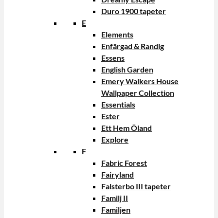
Duro 1900 tapeter
E
Elements
Enfärgad & Randig
Essens
English Garden
Emery Walkers House
Wallpaper Collection
Essentials
Ester
Ett Hem Öland
Explore
F
Fabric Forest
Fairyland
Falsterbo III tapeter
Familj II
Familjen