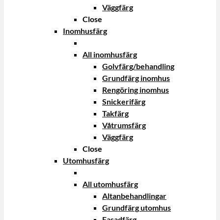
Väggfärg
Close
Inomhusfärg
All inomhusfärg
Golvfärg/behandling
Grundfärg inomhus
Rengöring inomhus
Snickerifärg
Takfärg
Våtrumsfärg
Väggfärg
Close
Utomhusfärg
All utomhusfärg
Altanbehandlingar
Grundfärg utomhus
Fasadfärg