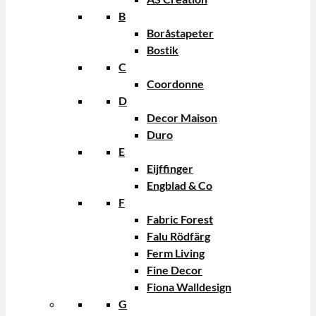
B
Boråstapeter
Bostik
C
Coordonne
D
Decor Maison
Duro
E
Eijffinger
Engblad & Co
F
Fabric Forest
Falu Rödfärg
Ferm Living
Fine Decor
Fiona Walldesign
G