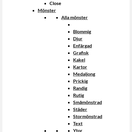
Close
Mönster
Alla mönster
Blommig
Djur
Enfärgad
Grafisk
Kakel
Kartor
Medaljong
Prickig
Randig
Rutig
Småmönstrad
Städer
Stormönstrad
Text
Ytor