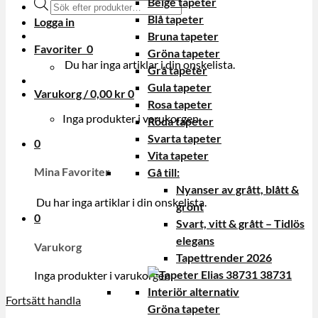
Beige tapeter
Produktsökning
Blå tapeter
Logga in
Bruna tapeter
Favoriter
0
Gröna tapeter
Du har inga artiklar i din onskelista.
Grå tapeter
Gula tapeter
Varukorg /
0,00
kr
0
Rosa tapeter
Inga produkter i varukorgen.
Röda tapeter
Svarta tapeter
0
Vita tapeter
Mina Favoriter
Gå till:
Nyanser av grått, blått &
Du har inga artiklar i din onskelista.
grönt
0
Svart, vitt & grått – Tidlös
elegans
Varukorg
Tapettrender 2026
Inga produkter i varukorgen.
Fortsätt handla
Gröna tapeter