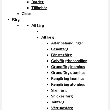
Bårder
Tillbehör
Close
Färg
All färg
All färg
Altanbehandlingar
Fasadfärg
Fönsterfärg
Golvfärg/behandling
Grundfärg inomhus
Grundfärg utomhus
Rengöring inomhus
Rengöring utomhus
Slamfärg
Snickerifärg
Takfärg
Våtrumsfärg