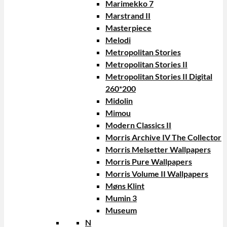
Marimekko 7
Marstrand II
Masterpiece
Melodi
Metropolitan Stories
Metropolitan Stories II
Metropolitan Stories II Digital
260*200
Midolin
Mimou
Modern Classics II
Morris Archive IV The Collector
Morris Melsetter Wallpapers
Morris Pure Wallpapers
Morris Volume II Wallpapers
Møns Klint
Mumin 3
Museum
N