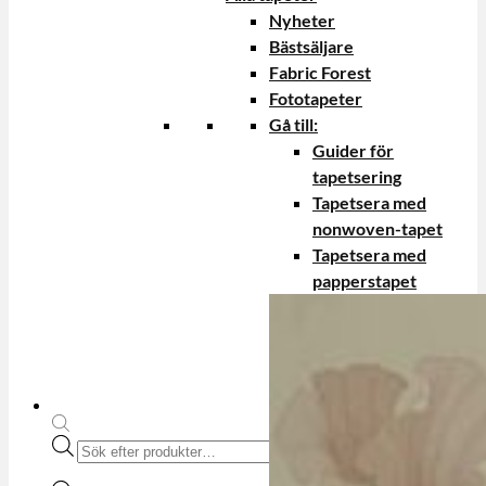
Nyheter
Bästsäljare
Fabric Forest
Fototapeter
Gå till:
Guider för
tapetsering
Tapetsera med
nonwoven-tapet
Tapetsera med
papperstapet
Produktsökning