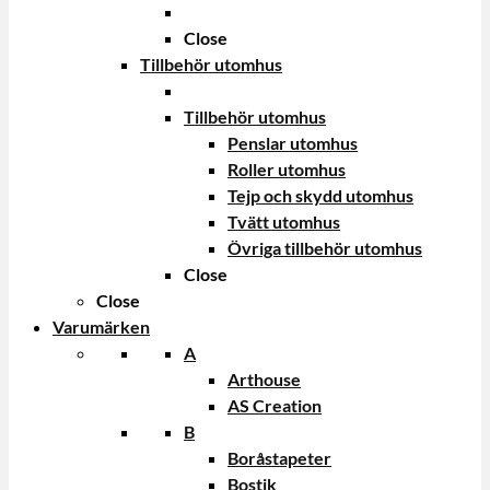
Close
Tillbehör utomhus
Tillbehör utomhus
Penslar utomhus
Roller utomhus
Tejp och skydd utomhus
Tvätt utomhus
Övriga tillbehör utomhus
Close
Close
Varumärken
A
Arthouse
AS Creation
B
Boråstapeter
Bostik