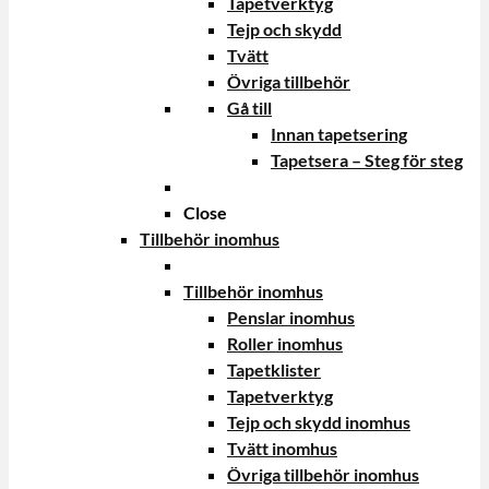
Tapetverktyg
Tejp och skydd
Tvätt
Övriga tillbehör
Gå till
Innan tapetsering
Tapetsera – Steg för steg
Close
Tillbehör inomhus
Tillbehör inomhus
Penslar inomhus
Roller inomhus
Tapetklister
Tapetverktyg
Tejp och skydd inomhus
Tvätt inomhus
Övriga tillbehör inomhus