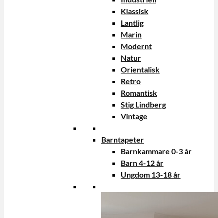
Klassisk
Lantlig
Marin
Modernt
Natur
Orientalisk
Retro
Romantisk
Stig Lindberg
Vintage
Barntapeter
Barnkammare 0-3 år
Barn 4-12 år
Ungdom 13-18 år