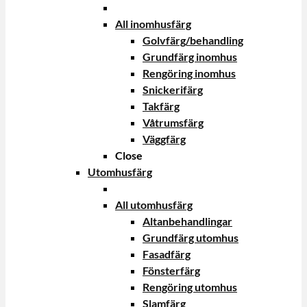
All inomhusfärg
Golvfärg/behandling
Grundfärg inomhus
Rengöring inomhus
Snickerifärg
Takfärg
Våtrumsfärg
Väggfärg
Close
Utomhusfärg
All utomhusfärg
Altanbehandlingar
Grundfärg utomhus
Fasadfärg
Fönsterfärg
Rengöring utomhus
Slamfärg