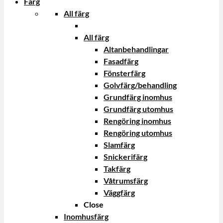
Färg
All färg
All färg
Altanbehandlingar
Fasadfärg
Fönsterfärg
Golvfärg/behandling
Grundfärg inomhus
Grundfärg utomhus
Rengöring inomhus
Rengöring utomhus
Slamfärg
Snickerifärg
Takfärg
Våtrumsfärg
Väggfärg
Close
Inomhusfärg