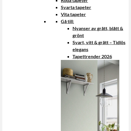
Röda tapeter
Svarta tapeter
Vita tapeter
Gå till:
Nyanser av grått, blått &
grönt
Svart, vitt & grått – Tidlös
elegans
Tapettrender 2026