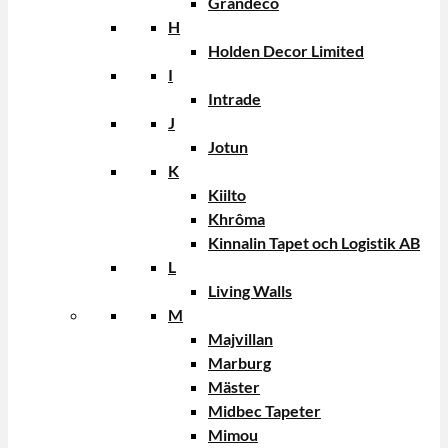
Grandeco
H
Holden Decor Limited
I
Intrade
J
Jotun
K
Kiilto
Khrôma
Kinnalin Tapet och Logistik AB
L
Living Walls
M
Majvillan
Marburg
Mäster
Midbec Tapeter
Mimou