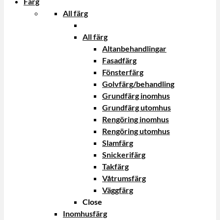
Färg
All färg
All färg
Altanbehandlingar
Fasadfärg
Fönsterfärg
Golvfärg/behandling
Grundfärg inomhus
Grundfärg utomhus
Rengöring inomhus
Rengöring utomhus
Slamfärg
Snickerifärg
Takfärg
Våtrumsfärg
Väggfärg
Close
Inomhusfärg