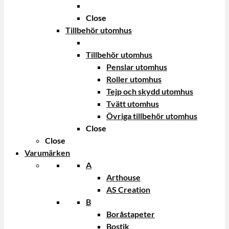
Close
Tillbehör utomhus
Tillbehör utomhus
Penslar utomhus
Roller utomhus
Tejp och skydd utomhus
Tvätt utomhus
Övriga tillbehör utomhus
Close
Close
Varumärken
A
Arthouse
AS Creation
B
Boråstapeter
Bostik