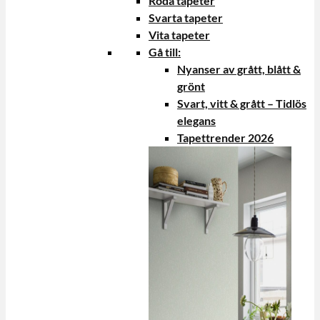
Röda tapeter
Svarta tapeter
Vita tapeter
Gå till:
Nyanser av grått, blått &
grönt
Svart, vitt & grått – Tidlös
elegans
Tapettrender 2026