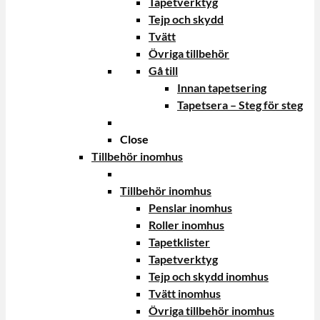
Tapetverktyg
Tejp och skydd
Tvätt
Övriga tillbehör
Gå till
Innan tapetsering
Tapetsera – Steg för steg
Close
Tillbehör inomhus
Tillbehör inomhus
Penslar inomhus
Roller inomhus
Tapetklister
Tapetverktyg
Tejp och skydd inomhus
Tvätt inomhus
Övriga tillbehör inomhus