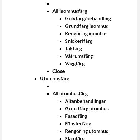
All inomhusfärg
Golvfärg/behandling
Grundfärg inomhus
Rengöring inomhus
Snickerifärg
Takfärg
Våtrumsfärg
Väggfärg
Close
Utomhusfärg
All utomhusfärg
Altanbehandlingar
Grundfärg utomhus
Fasadfärg
Fönsterfärg
Rengöring utomhus
Slamfärg