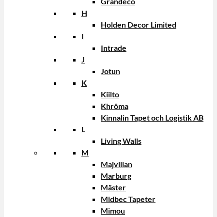
Grandeco
H
Holden Decor Limited
I
Intrade
J
Jotun
K
Kiilto
Khrôma
Kinnalin Tapet och Logistik AB
L
Living Walls
M
Majvillan
Marburg
Mäster
Midbec Tapeter
Mimou