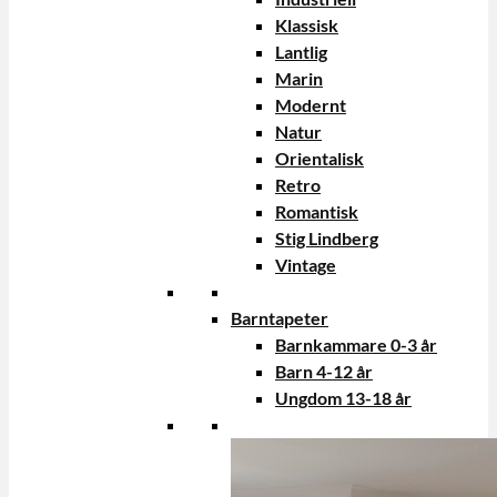
Klassisk
Lantlig
Marin
Modernt
Natur
Orientalisk
Retro
Romantisk
Stig Lindberg
Vintage
Barntapeter
Barnkammare 0-3 år
Barn 4-12 år
Ungdom 13-18 år