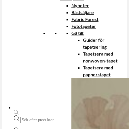
Nyheter
Bästsäljare
Fabric Forest
Fototapeter
Gå till:
Guider för
tapetsering
Tapetsera med
nonwoven-tapet
Tapetsera med
papperstapet
Produktsökning