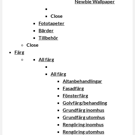
Newbie Wallpaper
Close
Fototapeter
Bårder
Tillbehör
Close
Färg
All färg
All färg
Altanbehandlingar
Fasadfärg
Fönsterfärg
Golvfärg/behandling
Grundfärg inomhus
Grundfärg utomhus
Rengöring inomhus
Rengöring utomhus