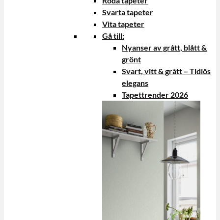
Röda tapeter
Svarta tapeter
Vita tapeter
Gå till:
Nyanser av grått, blått &
grönt
Svart, vitt & grått – Tidlös
elegans
Tapettrender 2026