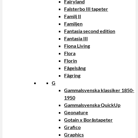
Fairyland
Falsterbo III tapeter
Familj II
Familjen
Fantasia second edition
Fantasia III
Fiona Living
Flora
Florin
Fågelsång
Fägring
G
Gammalsvenska klassiker 1850-
1950
Gammalsvenska QuickUp
Geonature
Gotain x Boråstapeter
Grafico
Graphics