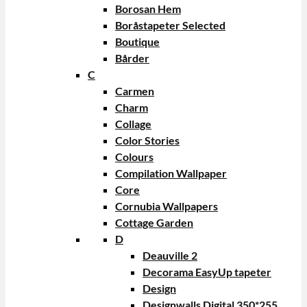
Borosan Hem
Boråstapeter Selected
Boutique
Bårder
C
Carmen
Charm
Collage
Color Stories
Colours
Compilation Wallpaper
Core
Cornubia Wallpapers
Cottage Garden
D
Deauville 2
Decorama EasyUp tapeter
Design
Designwalls Digital 350*255