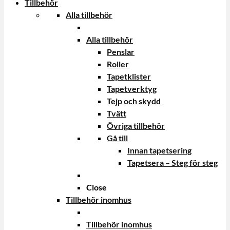
Tillbehör
Alla tillbehör
Alla tillbehör
Penslar
Roller
Tapetklister
Tapetverktyg
Tejp och skydd
Tvätt
Övriga tillbehör
Gå till
Innan tapetsering
Tapetsera – Steg för steg
Close
Tillbehör inomhus
Tillbehör inomhus