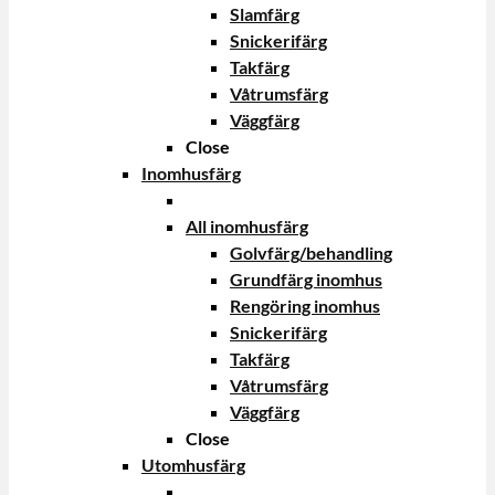
Slamfärg
Snickerifärg
Takfärg
Våtrumsfärg
Väggfärg
Close
Inomhusfärg
All inomhusfärg
Golvfärg/behandling
Grundfärg inomhus
Rengöring inomhus
Snickerifärg
Takfärg
Våtrumsfärg
Väggfärg
Close
Utomhusfärg