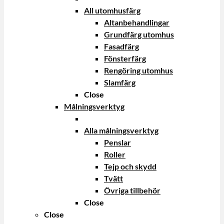
All utomhusfärg
Altanbehandlingar
Grundfärg utomhus
Fasadfärg
Fönsterfärg
Rengöring utomhus
Slamfärg
Close
Målningsverktyg
Alla målningsverktyg
Penslar
Roller
Tejp och skydd
Tvätt
Övriga tillbehör
Close
Close