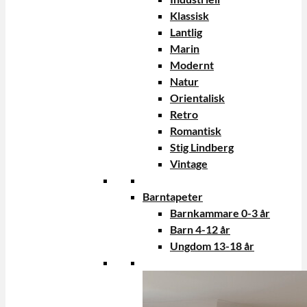
Klassisk
Lantlig
Marin
Modernt
Natur
Orientalisk
Retro
Romantisk
Stig Lindberg
Vintage
Barntapeter
Barnkammare 0-3 år
Barn 4-12 år
Ungdom 13-18 år