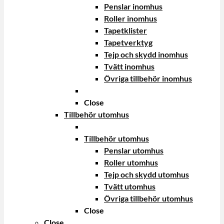
Penslar inomhus
Roller inomhus
Tapetklister
Tapetverktyg
Tejp och skydd inomhus
Tvätt inomhus
Övriga tillbehör inomhus
Close
Tillbehör utomhus
Tillbehör utomhus
Penslar utomhus
Roller utomhus
Tejp och skydd utomhus
Tvätt utomhus
Övriga tillbehör utomhus
Close
Close