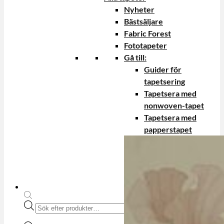
Nyheter
Bästsäljare
Fabric Forest
Fototapeter
Gå till:
Guider för
tapetsering
Tapetsera med
nonwoven-tapet
Tapetsera med
papperstapet
Produktsökning