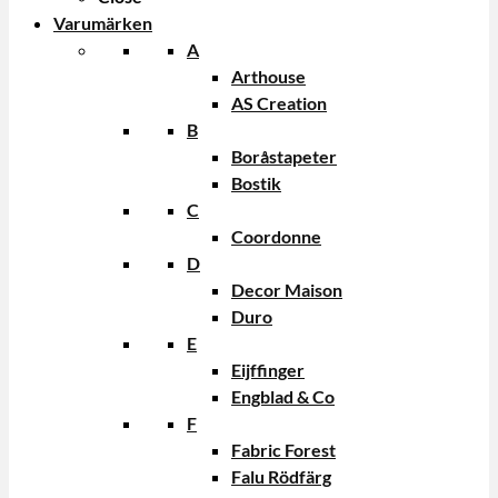
Varumärken
A
Arthouse
AS Creation
B
Boråstapeter
Bostik
C
Coordonne
D
Decor Maison
Duro
E
Eijffinger
Engblad & Co
F
Fabric Forest
Falu Rödfärg