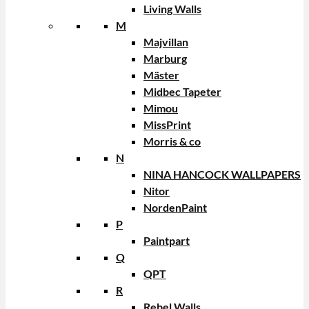
Living Walls
M
Majvillan
Marburg
Mäster
Midbec Tapeter
Mimou
MissPrint
Morris & co
N
NINA HANCOCK WALLPAPERS
Nitor
NordenPaint
P
Paintpart
Q
QPT
R
Rebel Walls