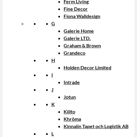
Ferm Living
Fine Decor
Fiona Walldesign
G
Galerie Home
Galerie LTD.
Graham & Brown
Grandeco
H
Holden Decor Limited
I
Intrade
J
Jotun
K
Kiilto
Khrôma
Kinnalin Tapet och Logistik AB
L