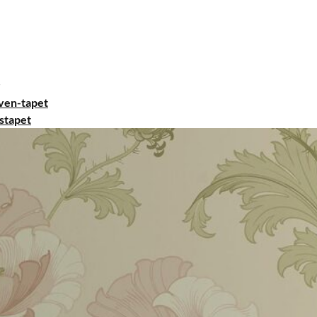
ven-tapet
stapet