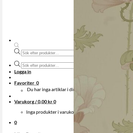
Produktsökning
Produktsökning
Logga in
Favoriter
0
Du har inga artiklar i din onskelista.
Varukorg /
0,00
kr
0
Inga produkter i varukorgen.
0