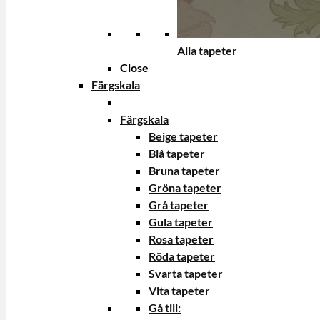
Alla tapeter
Close
Färgskala
Färgskala
Beige tapeter
Blå tapeter
Bruna tapeter
Gröna tapeter
Grå tapeter
Gula tapeter
Rosa tapeter
Röda tapeter
Svarta tapeter
Vita tapeter
Gå till: