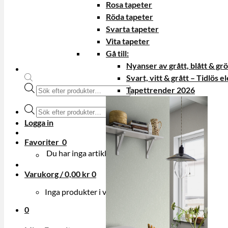
Rosa tapeter
Röda tapeter
Svarta tapeter
Vita tapeter
Gå till:
Nyanser av grått, blått & gr
Svart, vitt & grått – Tidlös e
Produktsökning
Tapettrender 2026
Produktsökning
Logga in
Favoriter
0
Du har inga artiklar i din onskelista.
Varukorg /
0,00
kr
0
Inga produkter i varukorgen.
0