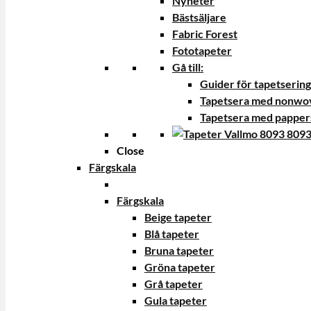
Nyheter
Bästsäljare
Fabric Forest
Fototapeter
Gå till:
Guider för tapetsering
Tapetsera med nonwo
Tapetsera med papper
Close
Färgskala
Färgskala
Beige tapeter
Blå tapeter
Bruna tapeter
Gröna tapeter
Grå tapeter
Gula tapeter