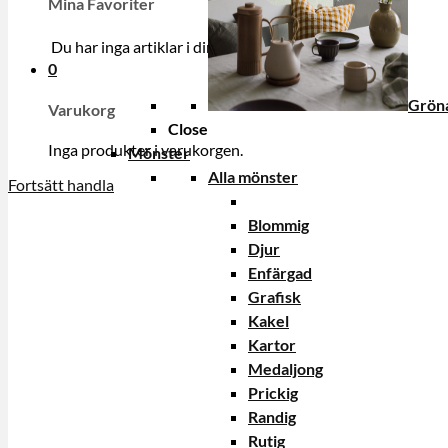
Mina Favoriter
Du har inga artiklar i din onskelista.
0
Gröna
Varukorg
Close
Inga produkter i varukorgen.
Mönster
Alla mönster
Fortsätt handla
Blommig
Djur
Enfärgad
Grafisk
Kakel
Kartor
Medaljong
Prickig
Randig
Rutig