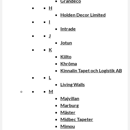
Grandeco
H
Holden Decor Limited
I
Intrade
J
Jotun
K
Kiilto
Khrôma
Kinnalin Tapet och Logistik AB
L
Living Walls
M
Majvillan
Marburg
Mäster
Midbec Tapeter
Mimou