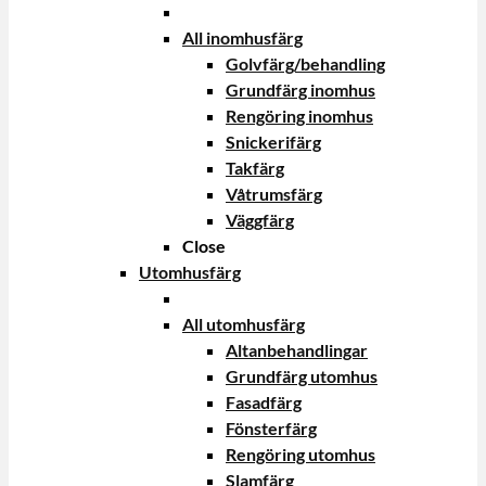
All inomhusfärg
Golvfärg/behandling
Grundfärg inomhus
Rengöring inomhus
Snickerifärg
Takfärg
Våtrumsfärg
Väggfärg
Close
Utomhusfärg
All utomhusfärg
Altanbehandlingar
Grundfärg utomhus
Fasadfärg
Fönsterfärg
Rengöring utomhus
Slamfärg