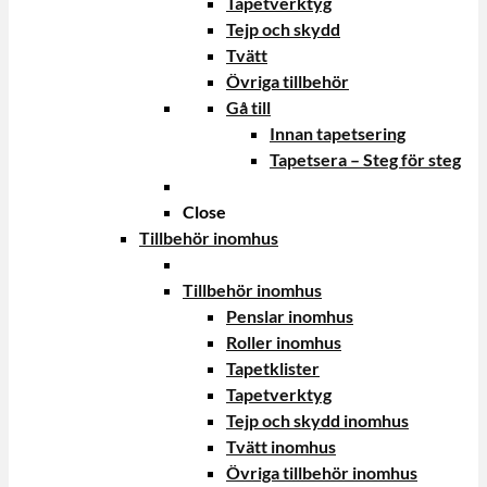
Tapetverktyg
Tejp och skydd
Tvätt
Övriga tillbehör
Gå till
Innan tapetsering
Tapetsera – Steg för steg
Close
Tillbehör inomhus
Tillbehör inomhus
Penslar inomhus
Roller inomhus
Tapetklister
Tapetverktyg
Tejp och skydd inomhus
Tvätt inomhus
Övriga tillbehör inomhus