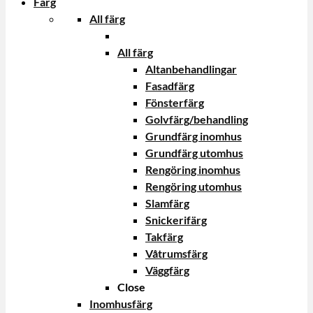
Färg
All färg
All färg
Altanbehandlingar
Fasadfärg
Fönsterfärg
Golvfärg/behandling
Grundfärg inomhus
Grundfärg utomhus
Rengöring inomhus
Rengöring utomhus
Slamfärg
Snickerifärg
Takfärg
Våtrumsfärg
Väggfärg
Close
Inomhusfärg