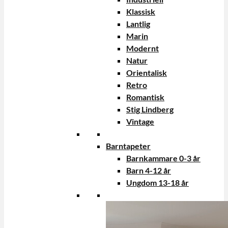
Klassisk
Lantlig
Marin
Modernt
Natur
Orientalisk
Retro
Romantisk
Stig Lindberg
Vintage
Barntapeter
Barnkammare 0-3 år
Barn 4-12 år
Ungdom 13-18 år