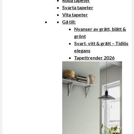
Röda tapeter
Svarta tapeter
Vita tapeter
Gå till:
Nyanser av grått, blått &
grönt
Svart, vitt & grått – Tidlös
elegans
Tapettrender 2026