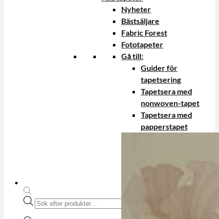
Nyheter
Bästsäljare
Fabric Forest
Fototapeter
Gå till:
Guider för
tapetsering
Tapetsera med
nonwoven-tapet
Tapetsera med
papperstapet
Produktsökning