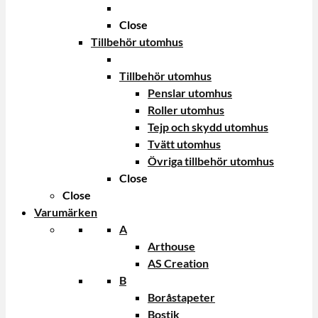
Close
Tillbehör utomhus
Tillbehör utomhus
Penslar utomhus
Roller utomhus
Tejp och skydd utomhus
Tvätt utomhus
Övriga tillbehör utomhus
Close
Close
Varumärken
A
Arthouse
AS Creation
B
Boråstapeter
Bostik