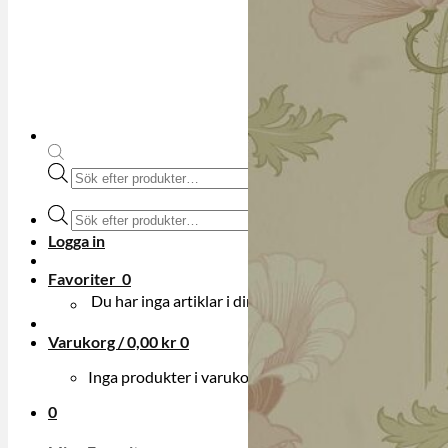
Produktsökning
Produktsökning
Logga in
Favoriter
0
Du har inga artiklar i din onskelista.
Varukorg /
0,00
kr
0
Inga produkter i varukorgen.
0