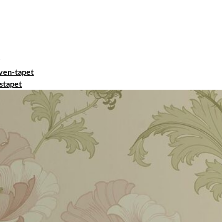
ven-tapet
stapet