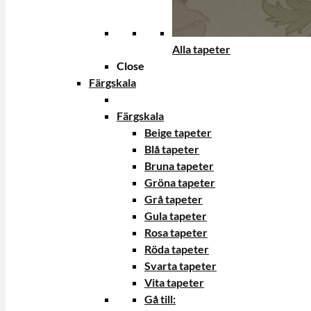
Alla tapeter
Close
Färgskala
Färgskala
Beige tapeter
Blå tapeter
Bruna tapeter
Gröna tapeter
Grå tapeter
Gula tapeter
Rosa tapeter
Röda tapeter
Svarta tapeter
Vita tapeter
Gå till: