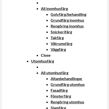
All inomhusfärg
Golvfärg/behandling
Grundfärg inomhus
Rengöring inomhus
Snickerifärg
Takfärg
Våtrumsfärg
Väggfärg
Close
Utomhusfärg
All utomhusfärg
Altanbehandlingar
Grundfärg utomhus
Fasadfärg
Fönsterfärg
Rengöring utomhus
Slamfärg