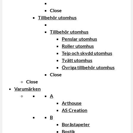
Close
Tillbehör utomhus
Tillbehör utomhus
Penslar utomhus
Roller utomhus
Tejp och skydd utomhus
Tvätt utomhus
Övriga tillbehör utomhus
Close
Close
Varumärken
A
Arthouse
AS Creation
B
Boråstapeter
Bostik