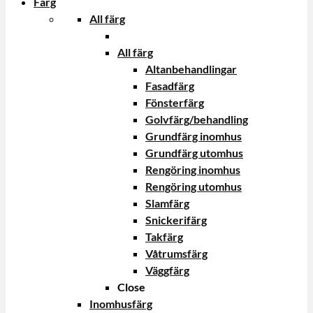
Färg
All färg
All färg
Altanbehandlingar
Fasadfärg
Fönsterfärg
Golvfärg/behandling
Grundfärg inomhus
Grundfärg utomhus
Rengöring inomhus
Rengöring utomhus
Slamfärg
Snickerifärg
Takfärg
Våtrumsfärg
Väggfärg
Close
Inomhusfärg