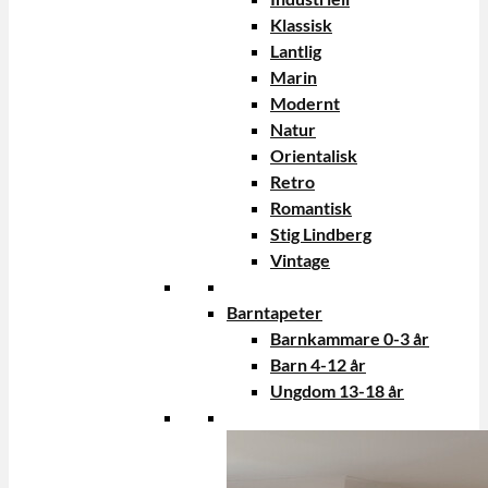
Klassisk
Lantlig
Marin
Modernt
Natur
Orientalisk
Retro
Romantisk
Stig Lindberg
Vintage
Barntapeter
Barnkammare 0-3 år
Barn 4-12 år
Ungdom 13-18 år