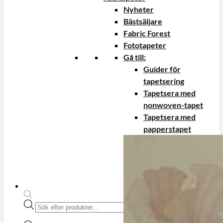
Nyheter
Bästsäljare
Fabric Forest
Fototapeter
Gå till:
Guider för
tapetsering
Tapetsera med
nonwoven-tapet
Tapetsera med
papperstapet
Produktsökning