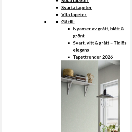
Röda tapeter
Svarta tapeter
Vita tapeter
Gå till:
Nyanser av grått, blått &
grönt
Svart, vitt & grått – Tidlös
elegans
Tapettrender 2026