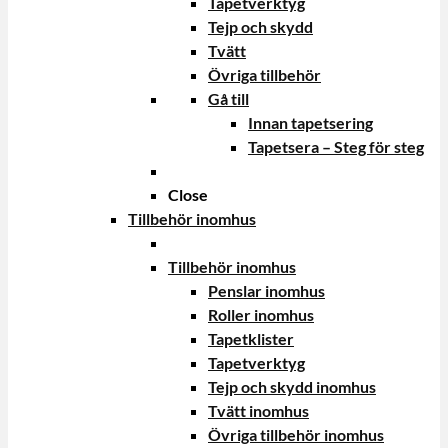
Tapetverktyg
Tejp och skydd
Tvätt
Övriga tillbehör
Gå till
Innan tapetsering
Tapetsera – Steg för steg
Close
Tillbehör inomhus
Tillbehör inomhus
Penslar inomhus
Roller inomhus
Tapetklister
Tapetverktyg
Tejp och skydd inomhus
Tvätt inomhus
Övriga tillbehör inomhus