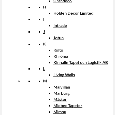
Grandeco
H
Holden Decor Limited
I
Intrade
J
Jotun
K
Kiilto
Khrôma
Kinnalin Tapet och Logistik AB
L
Living Walls
M
Majvillan
Marburg
Mäster
Midbec Tapeter
Mimou