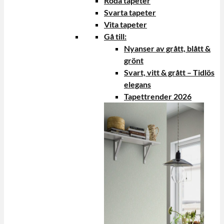
Röda tapeter
Svarta tapeter
Vita tapeter
Gå till:
Nyanser av grått, blått &
grönt
Svart, vitt & grått – Tidlös
elegans
Tapettrender 2026