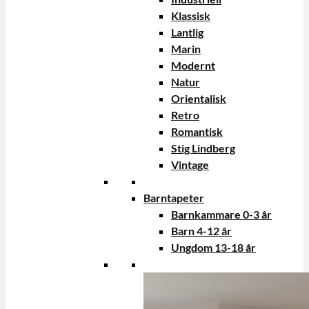
Klassisk
Lantlig
Marin
Modernt
Natur
Orientalisk
Retro
Romantisk
Stig Lindberg
Vintage
Barntapeter
Barnkammare 0-3 år
Barn 4-12 år
Ungdom 13-18 år