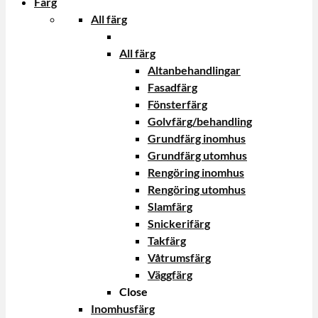
Färg
All färg
All färg
Altanbehandlingar
Fasadfärg
Fönsterfärg
Golvfärg/behandling
Grundfärg inomhus
Grundfärg utomhus
Rengöring inomhus
Rengöring utomhus
Slamfärg
Snickerifärg
Takfärg
Våtrumsfärg
Väggfärg
Close
Inomhusfärg