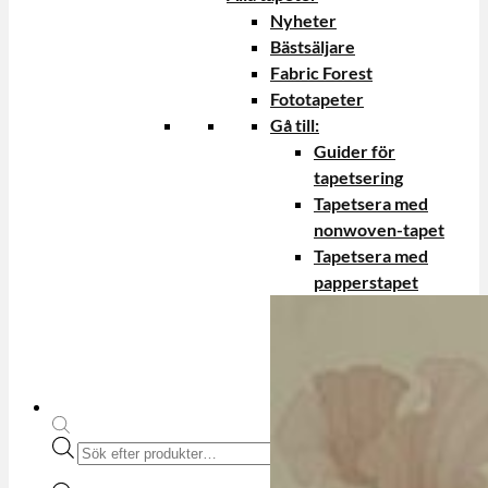
Nyheter
Bästsäljare
Fabric Forest
Fototapeter
Gå till:
Guider för
tapetsering
Tapetsera med
nonwoven-tapet
Tapetsera med
papperstapet
Produktsökning