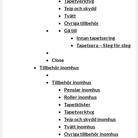
Tapetverktyg
Tejp och skydd
Tvätt
Övriga tillbehör
Gå till
Innan tapetsering
Tapetsera – Steg för steg
Close
Tillbehör inomhus
Tillbehör inomhus
Penslar inomhus
Roller inomhus
Tapetklister
Tapetverktyg
Tejp och skydd inomhus
Tvätt inomhus
Övriga tillbehör inomhus