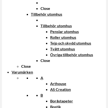
Close
Tillbehör utomhus
Tillbehör utomhus
Penslar utomhus
Roller utomhus
Tejp och skydd utomhus
Tvätt utomhus
Övriga tillbehör utomhus
Close
Close
Varumärken
A
Arthouse
AS Creation
B
Boråstapeter
Bostik