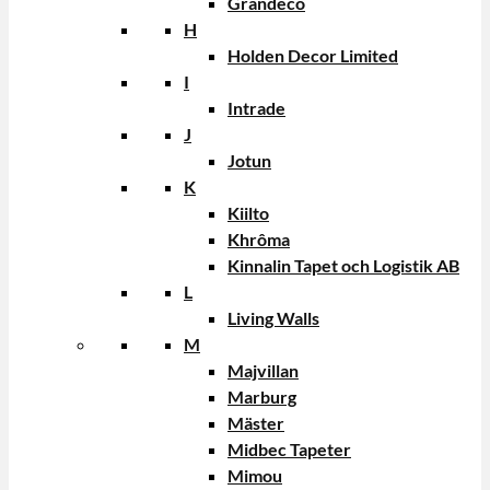
Grandeco
H
Holden Decor Limited
I
Intrade
J
Jotun
K
Kiilto
Khrôma
Kinnalin Tapet och Logistik AB
L
Living Walls
M
Majvillan
Marburg
Mäster
Midbec Tapeter
Mimou