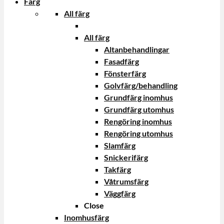
Färg
All färg
All färg
Altanbehandlingar
Fasadfärg
Fönsterfärg
Golvfärg/behandling
Grundfärg inomhus
Grundfärg utomhus
Rengöring inomhus
Rengöring utomhus
Slamfärg
Snickerifärg
Takfärg
Våtrumsfärg
Väggfärg
Close
Inomhusfärg