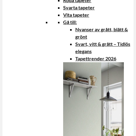
Röda tapeter
Svarta tapeter
Vita tapeter
Gå till:
Nyanser av grått, blått &
grönt
Svart, vitt & grått – Tidlös
elegans
Tapettrender 2026