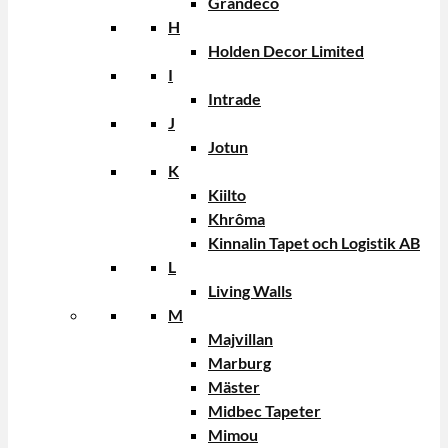
Grandeco
H
Holden Decor Limited
I
Intrade
J
Jotun
K
Kiilto
Khrôma
Kinnalin Tapet och Logistik AB
L
Living Walls
M
Majvillan
Marburg
Mäster
Midbec Tapeter
Mimou