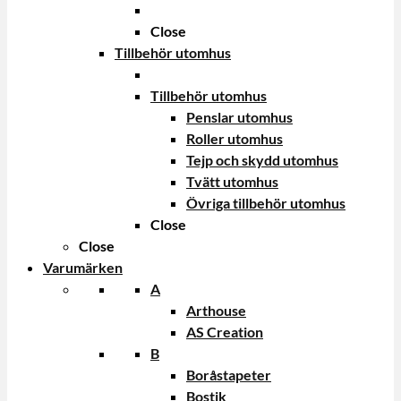
Close
Tillbehör utomhus
Tillbehör utomhus
Penslar utomhus
Roller utomhus
Tejp och skydd utomhus
Tvätt utomhus
Övriga tillbehör utomhus
Close
Close
Varumärken
A
Arthouse
AS Creation
B
Boråstapeter
Bostik