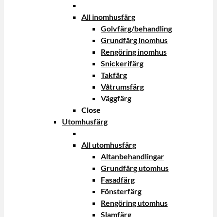
All inomhusfärg
Golvfärg/behandling
Grundfärg inomhus
Rengöring inomhus
Snickerifärg
Takfärg
Våtrumsfärg
Väggfärg
Close
Utomhusfärg
All utomhusfärg
Altanbehandlingar
Grundfärg utomhus
Fasadfärg
Fönsterfärg
Rengöring utomhus
Slamfärg