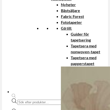
Nyheter
Bästsäljare
Fabric Forest
Fototapeter
Gå till:
Guider för
tapetsering
Tapetsera med
nonwoven-tapet
Tapetsera med
papperstapet
Produktsökning