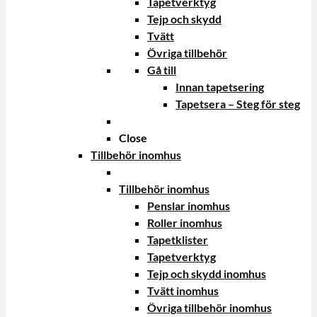
Tapetverktyg
Tejp och skydd
Tvätt
Övriga tillbehör
Gå till
Innan tapetsering
Tapetsera – Steg för steg
Close
Tillbehör inomhus
Tillbehör inomhus
Penslar inomhus
Roller inomhus
Tapetklister
Tapetverktyg
Tejp och skydd inomhus
Tvätt inomhus
Övriga tillbehör inomhus