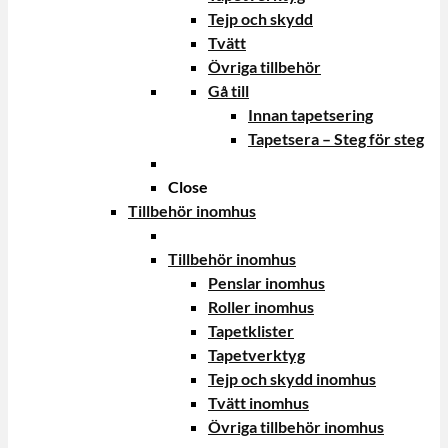
Tejp och skydd
Tvätt
Övriga tillbehör
Gå till
Innan tapetsering
Tapetsera – Steg för steg
Close
Tillbehör inomhus
Tillbehör inomhus
Penslar inomhus
Roller inomhus
Tapetklister
Tapetverktyg
Tejp och skydd inomhus
Tvätt inomhus
Övriga tillbehör inomhus