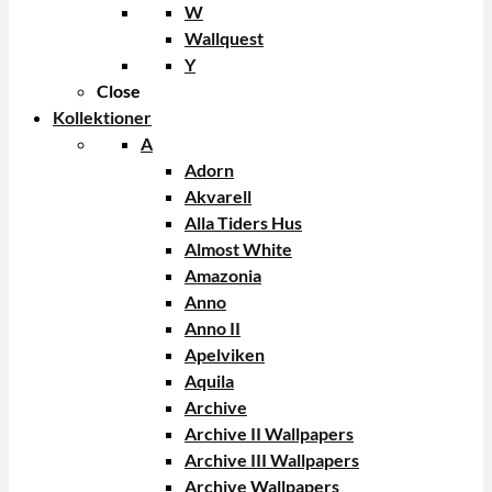
W
Wallquest
Y
Close
Kollektioner
A
Adorn
Akvarell
Alla Tiders Hus
Almost White
Amazonia
Anno
Anno II
Apelviken
Aquila
Archive
Archive II Wallpapers
Archive III Wallpapers
Archive Wallpapers