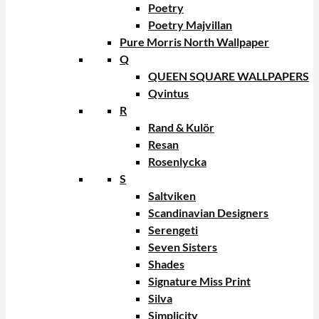
Poetry
Poetry Majvillan
Pure Morris North Wallpaper
Q
QUEEN SQUARE WALLPAPERS
Qvintus
R
Rand & Kulör
Resan
Rosenlycka
S
Saltviken
Scandinavian Designers
Serengeti
Seven Sisters
Shades
Signature Miss Print
Silva
Simplicity