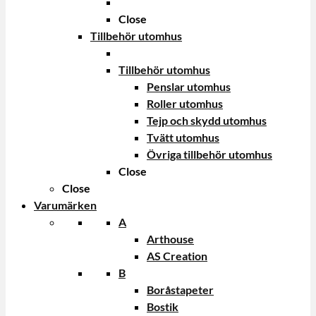
Close
Tillbehör utomhus
Tillbehör utomhus
Penslar utomhus
Roller utomhus
Tejp och skydd utomhus
Tvätt utomhus
Övriga tillbehör utomhus
Close
Close
Varumärken
A
Arthouse
AS Creation
B
Boråstapeter
Bostik