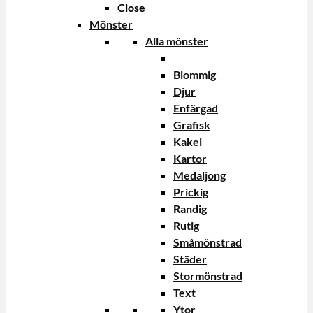
Close
Mönster
Alla mönster
Blommig
Djur
Enfärgad
Grafisk
Kakel
Kartor
Medaljong
Prickig
Randig
Rutig
Småmönstrad
Städer
Stormönstrad
Text
Ytor