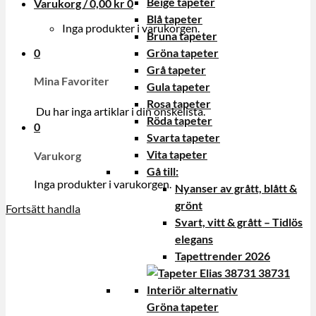
Beige tapeter
Varukorg /
0,00
kr
0
Blå tapeter
Inga produkter i varukorgen.
Bruna tapeter
0
Gröna tapeter
Grå tapeter
Mina Favoriter
Gula tapeter
Rosa tapeter
Du har inga artiklar i din onskelista.
Röda tapeter
0
Svarta tapeter
Vita tapeter
Varukorg
Gå till:
Inga produkter i varukorgen.
Nyanser av grått, blått &
grönt
Fortsätt handla
Svart, vitt & grått – Tidlös
elegans
Tapettrender 2026
Gröna tapeter