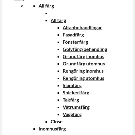
All färg
All färg
Altanbehandlingar
Fasadfärg
Fönsterfärg
Golvfärg/behandling
Grundfärg inomhus
Grundfärg utomhus
Rengöring inomhus
Rengöring utomhus
Slamfärg
Snickerifärg
Takfärg
Våtrumsfärg
Väggfärg
Close
Inomhusfärg