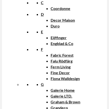
C
Coordonne
D
Decor Maison
Duro
E
Eijffinger
Engblad & Co
F
Fabric Forest
Falu Rödfärg
Ferm Living
Fine Decor
Fiona Walldesign
G
Galerie Home
Galerie LTD.
Graham & Brown
Grandeco