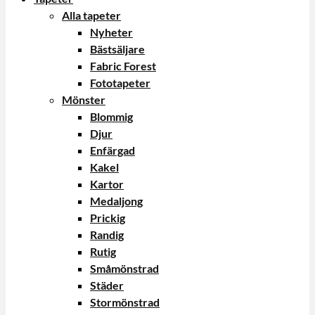
Alla tapeter
Nyheter
Bästsäljare
Fabric Forest
Fototapeter
Mönster
Blommig
Djur
Enfärgad
Kakel
Kartor
Medaljong
Prickig
Randig
Rutig
Småmönstrad
Städer
Stormönstrad