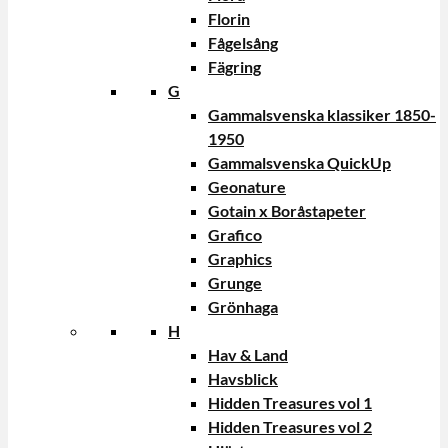
Florin
Fågelsång
Fägring
G
Gammalsvenska klassiker 1850-
1950
Gammalsvenska QuickUp
Geonature
Gotain x Boråstapeter
Grafico
Graphics
Grunge
Grönhaga
H
Hav & Land
Havsblick
Hidden Treasures vol 1
Hidden Treasures vol 2