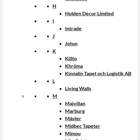
H
Holden Decor Limited
I
Intrade
J
Jotun
K
Kiilto
Khrôma
Kinnalin Tapet och Logistik AB
L
Living Walls
M
Majvillan
Marburg
Mäster
Midbec Tapeter
Mimou