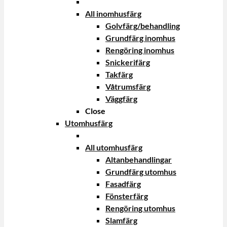
All inomhusfärg
Golvfärg/behandling
Grundfärg inomhus
Rengöring inomhus
Snickerifärg
Takfärg
Våtrumsfärg
Väggfärg
Close
Utomhusfärg
All utomhusfärg
Altanbehandlingar
Grundfärg utomhus
Fasadfärg
Fönsterfärg
Rengöring utomhus
Slamfärg