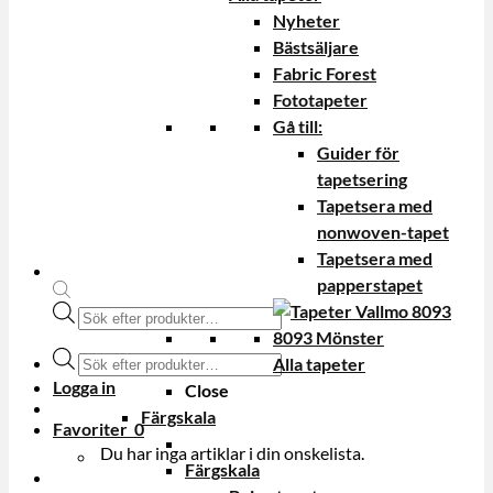
Nyheter
Bästsäljare
Fabric Forest
Fototapeter
Gå till:
Guider för
tapetsering
Tapetsera med
nonwoven-tapet
Tapetsera med
papperstapet
Produktsökning
Produktsökning
Alla tapeter
Logga in
Close
Färgskala
Favoriter
0
Du har inga artiklar i din onskelista.
Färgskala