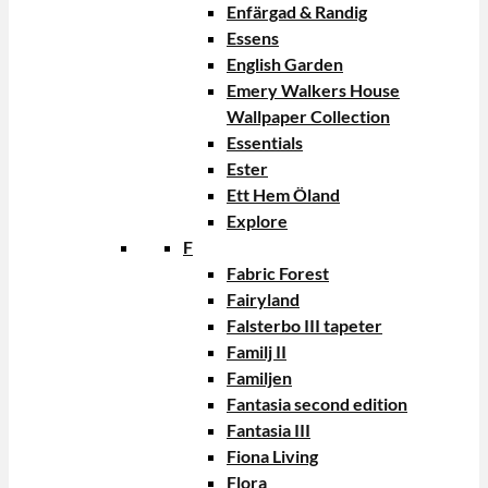
Enfärgad & Randig
Essens
English Garden
Emery Walkers House
Wallpaper Collection
Essentials
Ester
Ett Hem Öland
Explore
F
Fabric Forest
Fairyland
Falsterbo III tapeter
Familj II
Familjen
Fantasia second edition
Fantasia III
Fiona Living
Flora