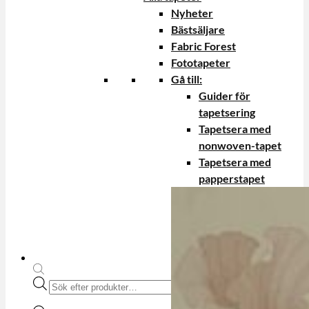
Nyheter
Bästsäljare
Fabric Forest
Fototapeter
Gå till:
Guider för
tapetsering
Tapetsera med
nonwoven-tapet
Tapetsera med
papperstapet
Produktsökning