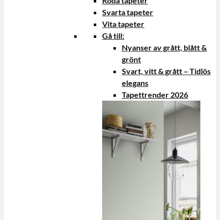
Röda tapeter
Svarta tapeter
Vita tapeter
Gå till:
Nyanser av grått, blått &
grönt
Svart, vitt & grått – Tidlös
elegans
Tapettrender 2026