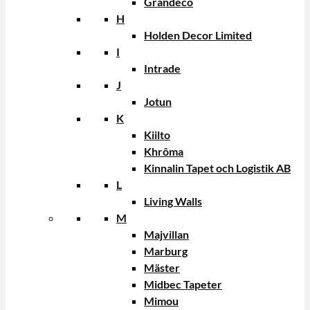
Grandeco
H
Holden Decor Limited
I
Intrade
J
Jotun
K
Kiilto
Khrôma
Kinnalin Tapet och Logistik AB
L
Living Walls
M
Majvillan
Marburg
Mäster
Midbec Tapeter
Mimou