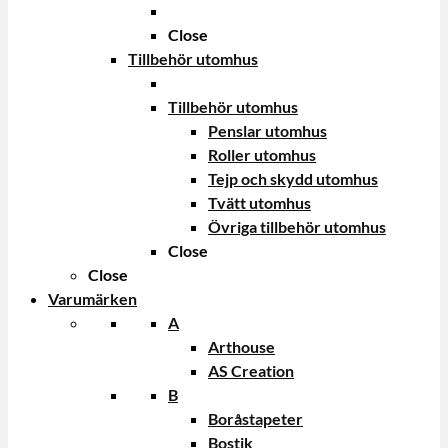
Close
Tillbehör utomhus
Tillbehör utomhus
Penslar utomhus
Roller utomhus
Tejp och skydd utomhus
Tvätt utomhus
Övriga tillbehör utomhus
Close
Close
Varumärken
A
Arthouse
AS Creation
B
Boråstapeter
Bostik