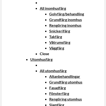
All inomhusfärg
Golvfärg/behandling
Grundfärg inomhus
Rengöring inomhus
Snickerifärg
Takfärg
Våtrumsfärg
Väggfärg
Close
Utomhusfärg
All utomhusfärg
Altanbehandlingar
Grundfärg utomhus
Fasadfärg
Fönsterfärg
Rengöring utomhus
Slamfärg