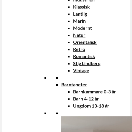
Klassisk
Lantlig
Marin
Modernt
Natur
Orientalisk
Retro
Romantisk
Stig Lindberg
Vintage
Barntapeter
Barnkammare 0-3 år
Barn 4-12 år
Ungdom 13-18 år