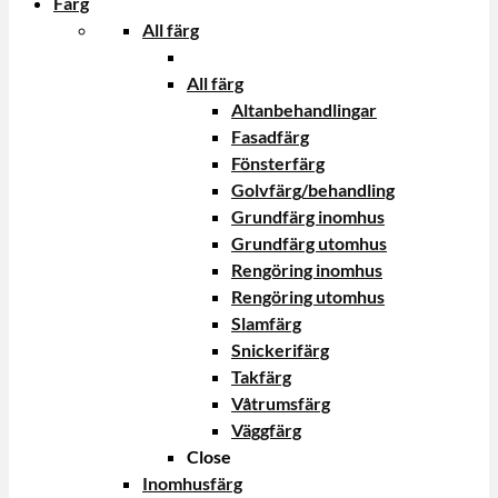
Färg
All färg
All färg
Altanbehandlingar
Fasadfärg
Fönsterfärg
Golvfärg/behandling
Grundfärg inomhus
Grundfärg utomhus
Rengöring inomhus
Rengöring utomhus
Slamfärg
Snickerifärg
Takfärg
Våtrumsfärg
Väggfärg
Close
Inomhusfärg