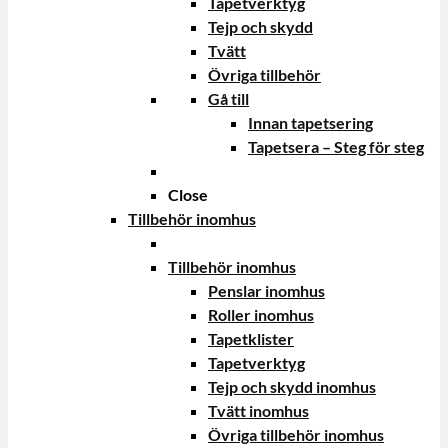
Tapetverktyg
Tejp och skydd
Tvätt
Övriga tillbehör
Gå till
Innan tapetsering
Tapetsera – Steg för steg
Close
Tillbehör inomhus
Tillbehör inomhus
Penslar inomhus
Roller inomhus
Tapetklister
Tapetverktyg
Tejp och skydd inomhus
Tvätt inomhus
Övriga tillbehör inomhus