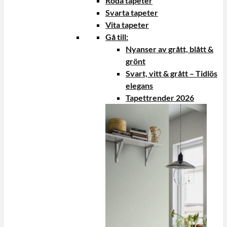
Röda tapeter
Svarta tapeter
Vita tapeter
Gå till:
Nyanser av grått, blått &
grönt
Svart, vitt & grått – Tidlös
elegans
Tapettrender 2026