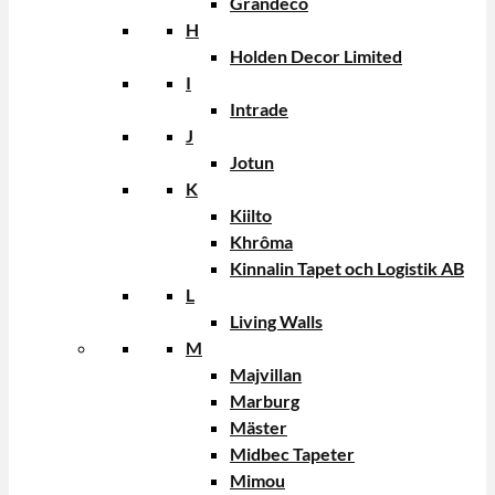
Grandeco
H
Holden Decor Limited
I
Intrade
J
Jotun
K
Kiilto
Khrôma
Kinnalin Tapet och Logistik AB
L
Living Walls
M
Majvillan
Marburg
Mäster
Midbec Tapeter
Mimou