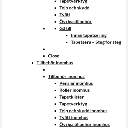
Tapetverktyg
Tejp och skydd
Tvätt
Övriga tillbehör
Gå till
Innan tapetsering
Tapetsera – Steg för steg
Close
Tillbehör inomhus
Tillbehör inomhus
Penslar inomhus
Roller inomhus
Tapetklister
Tapetverktyg
Tejp och skydd inomhus
Tvätt inomhus
Övriga tillbehör inomhus