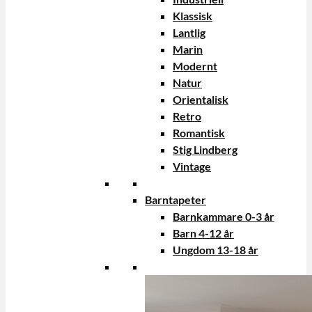
Klassisk
Lantlig
Marin
Modernt
Natur
Orientalisk
Retro
Romantisk
Stig Lindberg
Vintage
Barntapeter
Barnkammare 0-3 år
Barn 4-12 år
Ungdom 13-18 år