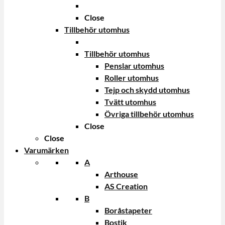
Close
Tillbehör utomhus
Tillbehör utomhus
Penslar utomhus
Roller utomhus
Tejp och skydd utomhus
Tvätt utomhus
Övriga tillbehör utomhus
Close
Close
Varumärken
A
Arthouse
AS Creation
B
Boråstapeter
Bostik