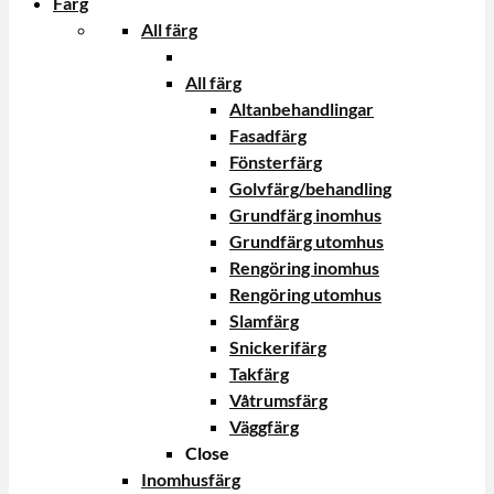
Färg
All färg
All färg
Altanbehandlingar
Fasadfärg
Fönsterfärg
Golvfärg/behandling
Grundfärg inomhus
Grundfärg utomhus
Rengöring inomhus
Rengöring utomhus
Slamfärg
Snickerifärg
Takfärg
Våtrumsfärg
Väggfärg
Close
Inomhusfärg