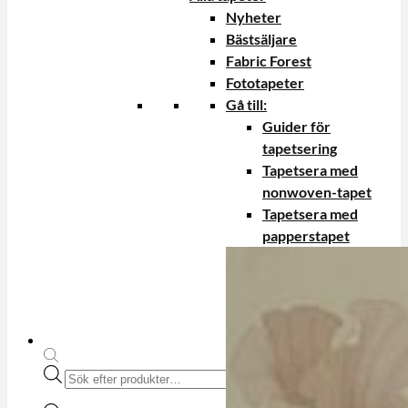
Nyheter
Bästsäljare
Fabric Forest
Fototapeter
Gå till:
Guider för
tapetsering
Tapetsera med
nonwoven-tapet
Tapetsera med
papperstapet
Produktsökning