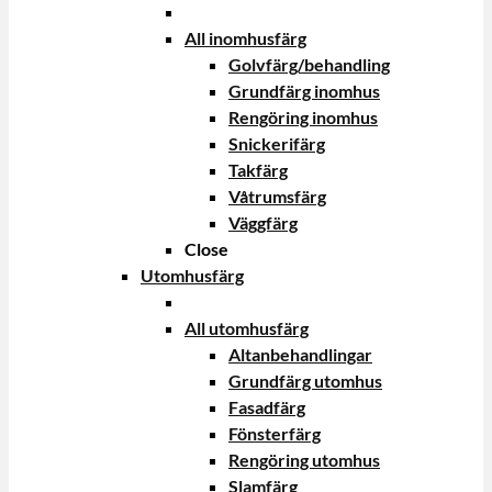
All inomhusfärg
Golvfärg/behandling
Grundfärg inomhus
Rengöring inomhus
Snickerifärg
Takfärg
Våtrumsfärg
Väggfärg
Close
Utomhusfärg
All utomhusfärg
Altanbehandlingar
Grundfärg utomhus
Fasadfärg
Fönsterfärg
Rengöring utomhus
Slamfärg