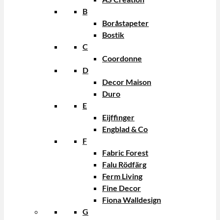
B
Boråstapeter
Bostik
C
Coordonne
D
Decor Maison
Duro
E
Eijffinger
Engblad & Co
F
Fabric Forest
Falu Rödfärg
Ferm Living
Fine Decor
Fiona Walldesign
G