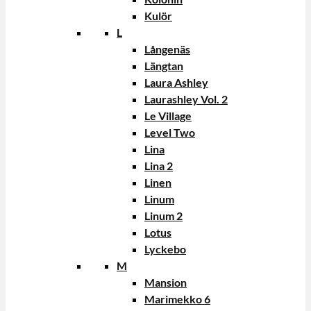
Kulör
L
Långenäs
Längtan
Laura Ashley
Laurashley Vol. 2
Le Village
Level Two
Lina
Lina 2
Linen
Linum
Linum 2
Lotus
Lyckebo
M
Mansion
Marimekko 6