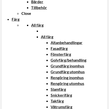
Bårder
Tillbehör
Close
Färg
All färg
All färg
Altanbehandlingar
Fasadfärg
Fönsterfärg
Golvfärg/behandling
Grundfärg inomhus
Grundfärg utomhus
Rengöring inomhus
Rengöring utomhus
Slamfärg
Snickerifärg
Takfärg
Våtrumsfärg