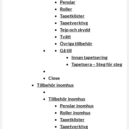
Penslar
Roller
Tapetklister
Tapetverktyg
Tejp och skydd
Tvätt
Övriga tillbehör
Gå till
Innan tapetsering
Tapetsera – Steg för steg
Close
Tillbehör inomhus
Tillbehör inomhus
Penslar inomhus
Roller inomhus
Tapetklister
Tapetverktyg