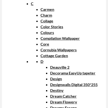
C
Carmen
Charm
Collage
Color Stories
Colours
Compilation Wallpaper
Core
Cornubia Wallpapers
Cottage Garden
D
Deauville 2
Decorama EasyUp tapeter
Design
Designwalls Digital 350*255
Destiny
Dream Catcher
Dream Flowery
Dreamy Escape