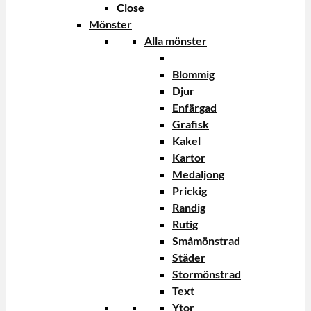
Close
Mönster
Alla mönster
Blommig
Djur
Enfärgad
Grafisk
Kakel
Kartor
Medaljong
Prickig
Randig
Rutig
Småmönstrad
Städer
Stormönstrad
Text
Ytor