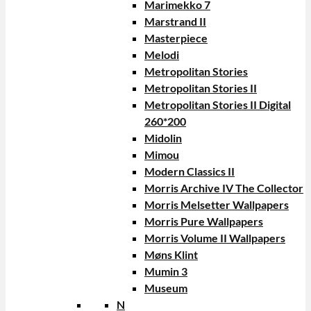
Marimekko 7
Marstrand II
Masterpiece
Melodi
Metropolitan Stories
Metropolitan Stories II
Metropolitan Stories II Digital
260*200
Midolin
Mimou
Modern Classics II
Morris Archive IV The Collector
Morris Melsetter Wallpapers
Morris Pure Wallpapers
Morris Volume II Wallpapers
Møns Klint
Mumin 3
Museum
N