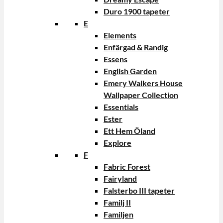
Duro 1900 tapeter
E
Elements
Enfärgad & Randig
Essens
English Garden
Emery Walkers House
Wallpaper Collection
Essentials
Ester
Ett Hem Öland
Explore
F
Fabric Forest
Fairyland
Falsterbo III tapeter
Familj II
Familjen