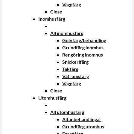
Väggfärg
Close
Inomhusfärg
All inomhusfärg
Golvfärg/behandling
Grundfärg inomhus
Rengöring inomhus
Snickerifärg
Takfärg
Våtrumsfärg
Väggfärg
Close
Utomhusfärg
All utomhusfärg
Altanbehandlingar
Grundfärg utomhus
Fasadfärg