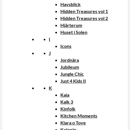
Havsblick
Hidden Treasures vol 1
Hidden Treasures vol 2
Hjärterum
Huset i Solen
I
Icons
J
Jordnära
Jubileum
Jungle Chic
Just 4 Kids II
K
Kaia
Kalk 3
Kinfolk
Kitchen Moments
Klara o Tove
Kolonin