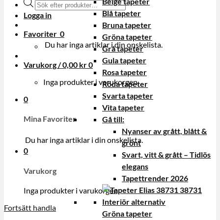
Beige tapeter
Produktsökning
Blå tapeter
Logga in
Bruna tapeter
Favoriter
0
Gröna tapeter
Du har inga artiklar i din onskelista.
Grå tapeter
Gula tapeter
Varukorg /
0,00
kr
0
Rosa tapeter
Inga produkter i varukorgen.
Röda tapeter
Svarta tapeter
0
Vita tapeter
Mina Favoriter
Gå till:
Nyanser av grått, blått &
Du har inga artiklar i din onskelista.
grönt
0
Svart, vitt & grått – Tidlös
elegans
Varukorg
Tapettrender 2026
Inga produkter i varukorgen.
Fortsätt handla
Gröna tapeter