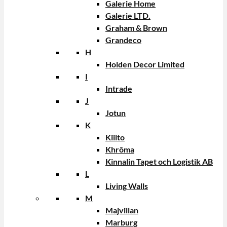
Galerie Home
Galerie LTD.
Graham & Brown
Grandeco
H
Holden Decor Limited
I
Intrade
J
Jotun
K
Kiilto
Khrôma
Kinnalin Tapet och Logistik AB
L
Living Walls
M
Majvillan
Marburg