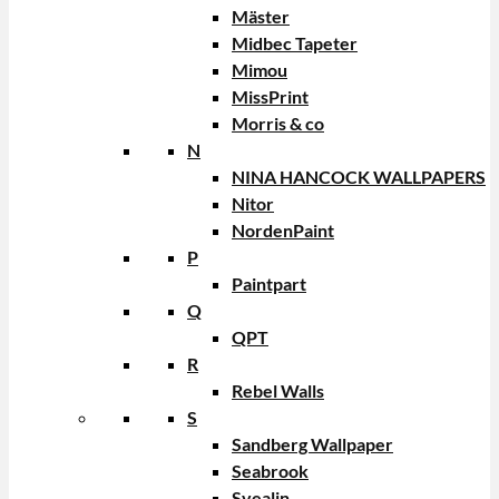
Mäster
Midbec Tapeter
Mimou
MissPrint
Morris & co
N
NINA HANCOCK WALLPAPERS
Nitor
NordenPaint
P
Paintpart
Q
QPT
R
Rebel Walls
S
Sandberg Wallpaper
Seabrook
Svealin