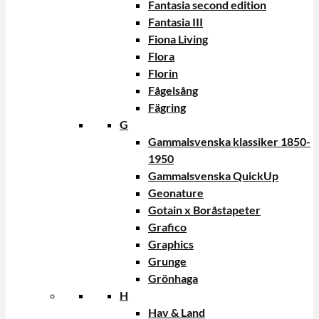
Fantasia second edition
Fantasia III
Fiona Living
Flora
Florin
Fågelsång
Fägring
G
Gammalsvenska klassiker 1850-
1950
Gammalsvenska QuickUp
Geonature
Gotain x Boråstapeter
Grafico
Graphics
Grunge
Grönhaga
H
Hav & Land