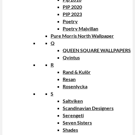
PIP 2020
PIP 2023
Poetry
Poetry Majvillan
Pure Morris North Wallpaper
Q
QUEEN SQUARE WALLPAPERS
Qvintus
R
Rand & Kulör
Resan
Rosenlycka
S
Saltviken
Scandinavian Designers
Serengeti
Seven Sisters
Shades