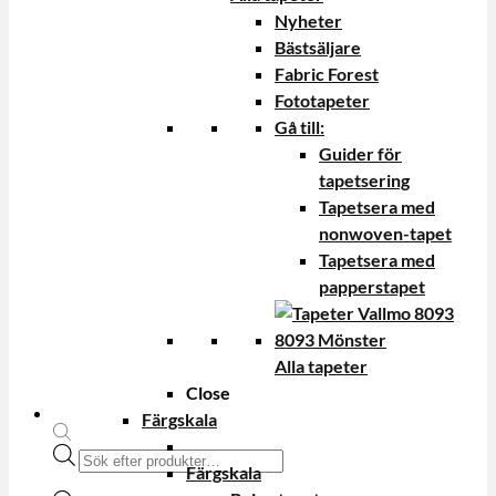
Nyheter
Bästsäljare
Fabric Forest
Fototapeter
Gå till:
Guider för
tapetsering
Tapetsera med
nonwoven-tapet
Tapetsera med
papperstapet
Alla tapeter
Close
Färgskala
Produktsökning
Färgskala