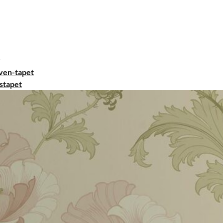
ven-tapet
stapet