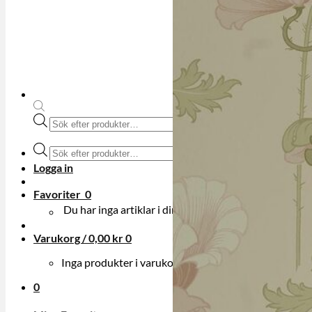
Produktsökning
Produktsökning
Logga in
Favoriter
0
Du har inga artiklar i din onskelista.
Varukorg /
0,00
kr
0
Inga produkter i varukorgen.
0