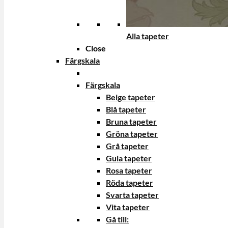
Alla tapeter
Close
Färgskala
Färgskala
Beige tapeter
Blå tapeter
Bruna tapeter
Gröna tapeter
Grå tapeter
Gula tapeter
Rosa tapeter
Röda tapeter
Svarta tapeter
Vita tapeter
Gå till: