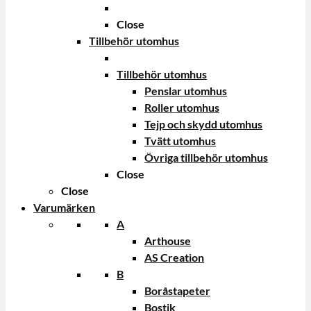
Close
Tillbehör utomhus
Tillbehör utomhus
Penslar utomhus
Roller utomhus
Tejp och skydd utomhus
Tvätt utomhus
Övriga tillbehör utomhus
Close
Close
Varumärken
A
Arthouse
AS Creation
B
Boråstapeter
Bostik