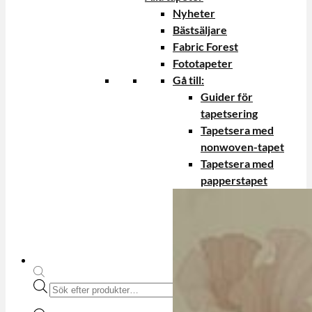
Nyheter
Bästsäljare
Fabric Forest
Fototapeter
Gå till:
Guider för
tapetsering
Tapetsera med
nonwoven-tapet
Tapetsera med
papperstapet
Produktsökning