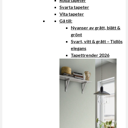
Röda tapeter
Svarta tapeter
Vita tapeter
Gå till:
Nyanser av grått, blått &
grönt
Svart, vitt & grått – Tidlös
elegans
Tapettrender 2026