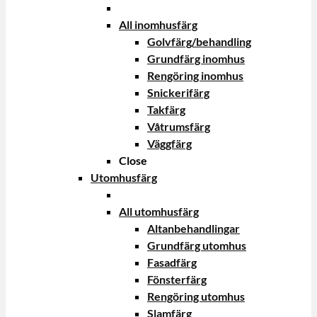
All inomhusfärg
Golvfärg/behandling
Grundfärg inomhus
Rengöring inomhus
Snickerifärg
Takfärg
Våtrumsfärg
Väggfärg
Close
Utomhusfärg
All utomhusfärg
Altanbehandlingar
Grundfärg utomhus
Fasadfärg
Fönsterfärg
Rengöring utomhus
Slamfärg