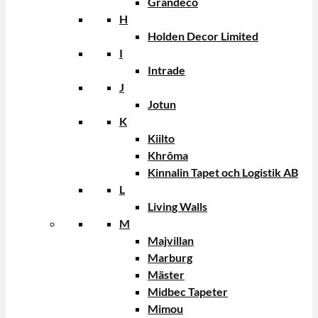
Grandeco
H
Holden Decor Limited
I
Intrade
J
Jotun
K
Kiilto
Khrôma
Kinnalin Tapet och Logistik AB
L
Living Walls
M
Majvillan
Marburg
Mäster
Midbec Tapeter
Mimou