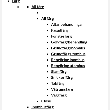
Färg
All färg
All färg
Altanbehandlingar
Fasadfärg
Fönsterfärg
Golvfärg/behandling
Grundfärg inomhus
Grundfärg utomhus
Rengöring inomhus
Rengöring utomhus
Slamfärg
Snickerifärg
Takfärg
Våtrumsfärg
Väggfärg
Close
Inomhusfärg