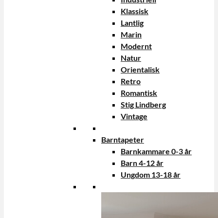
Klassisk
Lantlig
Marin
Modernt
Natur
Orientalisk
Retro
Romantisk
Stig Lindberg
Vintage
Barntapeter
Barnkammare 0-3 år
Barn 4-12 år
Ungdom 13-18 år