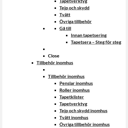
Tapetverktyg
Tejp och skydd
Tvätt
Övriga tillbehör
Gå till
Innan tapetsering
Tapetsera – Steg för steg
Close
Tillbehör inomhus
Tillbehör inomhus
Penslar inomhus
Roller inomhus
Tapetklister
Tapetverktyg
Tejp och skydd inomhus
Tvätt inomhus
Övriga tillbehör inomhus