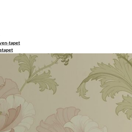
ven-tapet
stapet