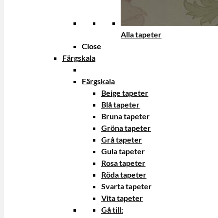
Alla tapeter
Close
Färgskala
Färgskala
Beige tapeter
Blå tapeter
Bruna tapeter
Gröna tapeter
Grå tapeter
Gula tapeter
Rosa tapeter
Röda tapeter
Svarta tapeter
Vita tapeter
Gå till: