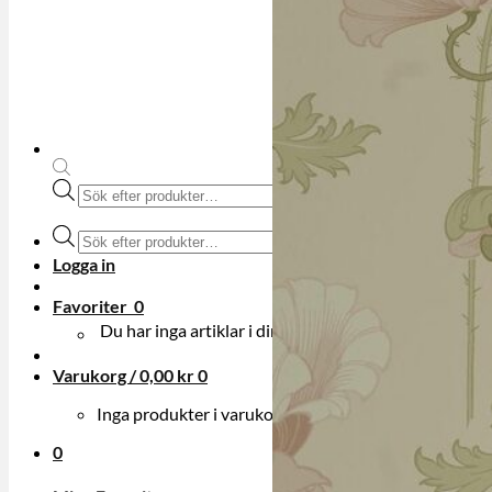
Produktsökning
Produktsökning
Logga in
Favoriter
0
Du har inga artiklar i din onskelista.
Varukorg /
0,00
kr
0
Inga produkter i varukorgen.
0