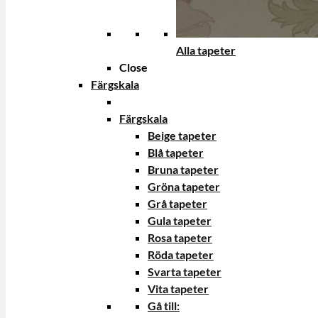
Alla tapeter
Close
Färgskala
Färgskala
Beige tapeter
Blå tapeter
Bruna tapeter
Gröna tapeter
Grå tapeter
Gula tapeter
Rosa tapeter
Röda tapeter
Svarta tapeter
Vita tapeter
Gå till: