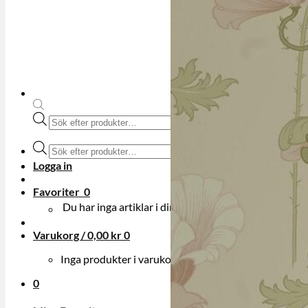
Produktsökning
Produktsökning
Logga in
Favoriter
0
Du har inga artiklar i din onskelista.
Varukorg /
0,00
kr
0
Inga produkter i varukorgen.
0