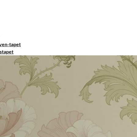
ven-tapet
stapet