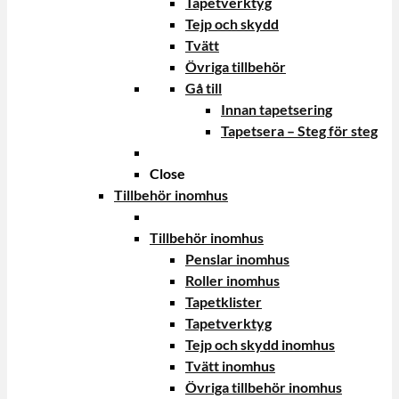
Tapetverktyg
Tejp och skydd
Tvätt
Övriga tillbehör
Gå till
Innan tapetsering
Tapetsera – Steg för steg
Close
Tillbehör inomhus
Tillbehör inomhus
Penslar inomhus
Roller inomhus
Tapetklister
Tapetverktyg
Tejp och skydd inomhus
Tvätt inomhus
Övriga tillbehör inomhus