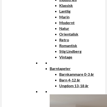
Klassisk
Lantlig
Marin
Modernt
Natur
Orientalisk
Retro
Romantisk
Stig Lindberg
Vintage
Barntapeter
Barnkammare 0-3 år
Barn 4-12 år
Ungdom 13-18 år