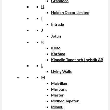
Grandeco
H
Holden Decor Limited
I
Intrade
J
Jotun
K
Kiilto
Khrôma
Kinnalin Tapet och Logistik AB
L
Living Walls
M
Majvillan
Marburg
Mäster
Midbec Tapeter
Mimou