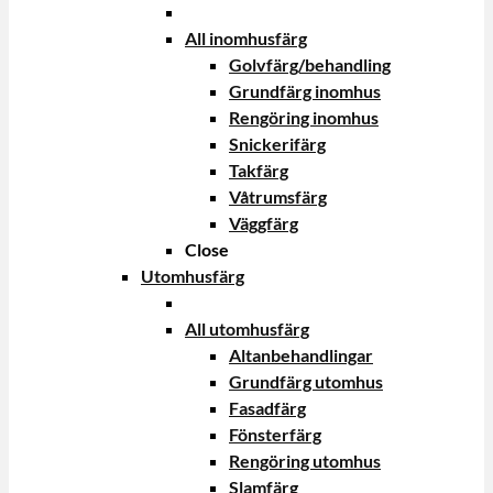
All inomhusfärg
Golvfärg/behandling
Grundfärg inomhus
Rengöring inomhus
Snickerifärg
Takfärg
Våtrumsfärg
Väggfärg
Close
Utomhusfärg
All utomhusfärg
Altanbehandlingar
Grundfärg utomhus
Fasadfärg
Fönsterfärg
Rengöring utomhus
Slamfärg