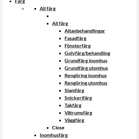
Färg
All färg
All färg
Altanbehandlingar
Fasadfärg
Fönsterfärg
Golvfärg/behandling
Grundfärg inomhus
Grundfärg utomhus
Rengöring inomhus
Rengöring utomhus
Slamfärg
Snickerifärg
Takfärg
Våtrumsfärg
Väggfärg
Close
Inomhusfärg