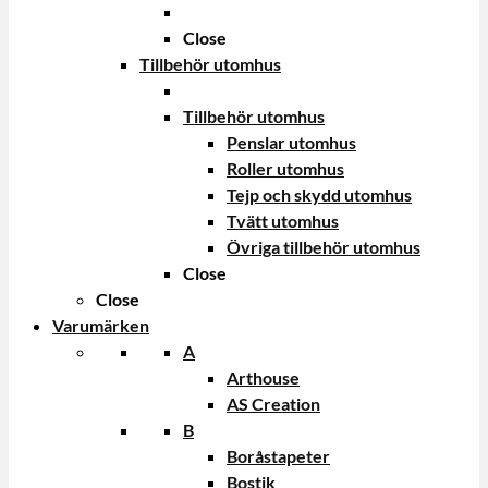
Close
Tillbehör utomhus
Tillbehör utomhus
Penslar utomhus
Roller utomhus
Tejp och skydd utomhus
Tvätt utomhus
Övriga tillbehör utomhus
Close
Close
Varumärken
A
Arthouse
AS Creation
B
Boråstapeter
Bostik