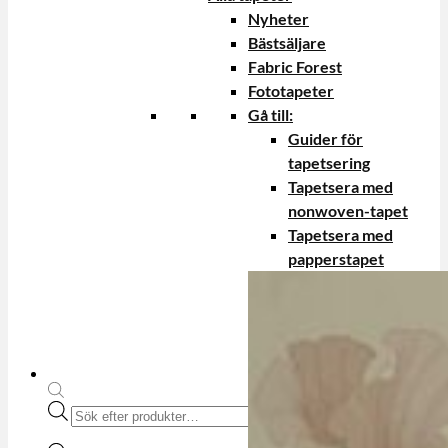
Nyheter
Bästsäljare
Fabric Forest
Fototapeter
Gå till:
Guider för
tapetsering
Tapetsera med
nonwoven-tapet
Tapetsera med
papperstapet
Produktsökning