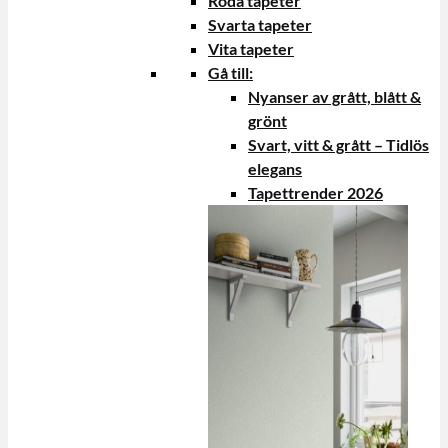
Röda tapeter
Svarta tapeter
Vita tapeter
Gå till:
Nyanser av grått, blått &
grönt
Svart, vitt & grått – Tidlös
elegans
Tapettrender 2026