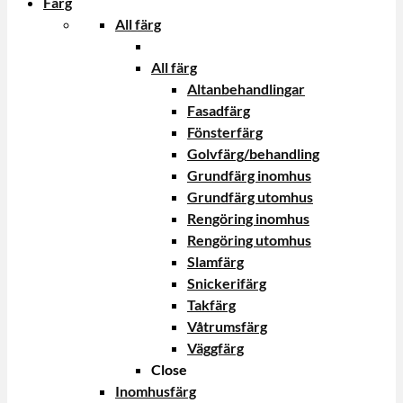
Färg
All färg
All färg
Altanbehandlingar
Fasadfärg
Fönsterfärg
Golvfärg/behandling
Grundfärg inomhus
Grundfärg utomhus
Rengöring inomhus
Rengöring utomhus
Slamfärg
Snickerifärg
Takfärg
Våtrumsfärg
Väggfärg
Close
Inomhusfärg