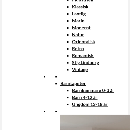
Klassisk
Lantlig
Marin
Modernt
Natur
Orientalisk
Retro
Romantisk
Stig Lindberg
Vintage
Barntapeter
Barnkammare 0-3 år
Barn 4-12 år
Ungdom 13-18 år