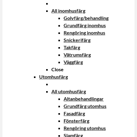
All inomhusfärg
Golvfärg/behandling
Grundfärg inomhus
Rengöring inomhus
Snickerifärg
Takfärg
Våtrumsfärg
Väggfärg
Close
Utomhusfärg
All utomhusfärg
Altanbehandlingar
Grundfärg utomhus
Fasadfärg
Fönsterfärg
Rengöring utomhus
Slamfärg