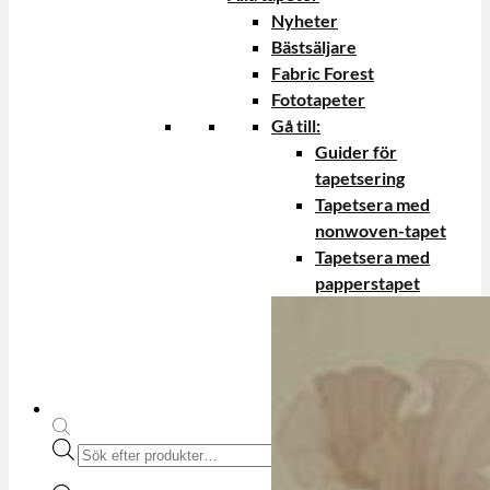
Nyheter
Bästsäljare
Fabric Forest
Fototapeter
Gå till:
Guider för
tapetsering
Tapetsera med
nonwoven-tapet
Tapetsera med
papperstapet
Produktsökning