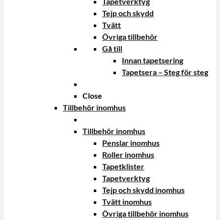
Tapetverktyg
Tejp och skydd
Tvätt
Övriga tillbehör
Gå till
Innan tapetsering
Tapetsera – Steg för steg
Close
Tillbehör inomhus
Tillbehör inomhus
Penslar inomhus
Roller inomhus
Tapetklister
Tapetverktyg
Tejp och skydd inomhus
Tvätt inomhus
Övriga tillbehör inomhus