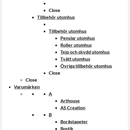
Close
Tillbehör utomhus
Tillbehör utomhus
Penslar utomhus
Roller utomhus
Tejp och skydd utomhus
Tvätt utomhus
Övriga tillbehör utomhus
Close
Close
Varumärken
A
Arthouse
AS Creation
B
Boråstapeter
Bostik