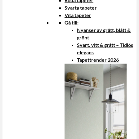
Röda tapeter
Svarta tapeter
Vita tapeter
Gå till:
Nyanser av grått, blått &
grönt
Svart, vitt & grått – Tidlös
elegans
Tapettrender 2026