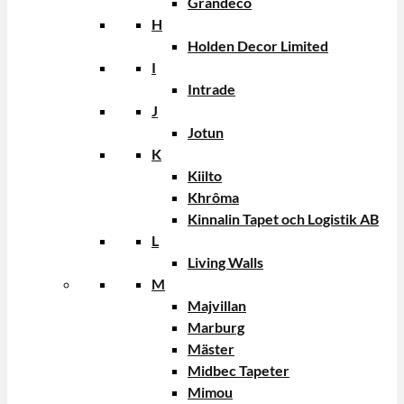
Grandeco
H
Holden Decor Limited
I
Intrade
J
Jotun
K
Kiilto
Khrôma
Kinnalin Tapet och Logistik AB
L
Living Walls
M
Majvillan
Marburg
Mäster
Midbec Tapeter
Mimou