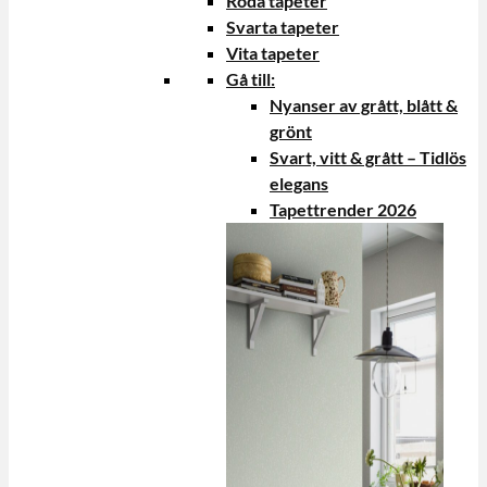
Röda tapeter
Svarta tapeter
Vita tapeter
Gå till:
Nyanser av grått, blått &
grönt
Svart, vitt & grått – Tidlös
elegans
Tapettrender 2026