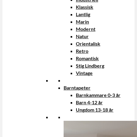
Klassisk
Lantlig
Marin
Modernt
Natur
Orientalisk
Retro
Romantisk
Stig Lindberg
Vintage
Barntapeter
Barnkammare 0-3 år
Barn 4-12 år
Ungdom 13-18 år