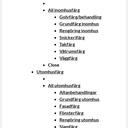
All inomhusfärg
Golvfärg/behandling
Grundfärg inomhus
Rengöring inomhus
Snickerifärg
Takfärg
Våtrumsfärg
Väggfärg
Close
Utomhusfärg
All utomhusfärg
Altanbehandlingar
Grundfärg utomhus
Fasadfärg
Fönsterfärg
Rengöring utomhus
Slamfärg