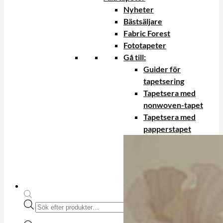
Nyheter
Bästsäljare
Fabric Forest
Fototapeter
Gå till:
Guider för
tapetsering
Tapetsera med
nonwoven-tapet
Tapetsera med
papperstapet
Produktsökning