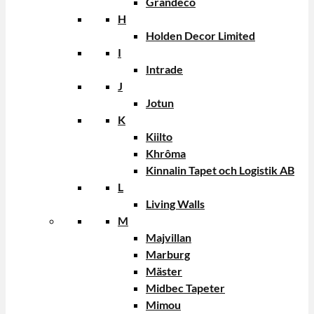
Grandeco
H
Holden Decor Limited
I
Intrade
J
Jotun
K
Kiilto
Khrôma
Kinnalin Tapet och Logistik AB
L
Living Walls
M
Majvillan
Marburg
Mäster
Midbec Tapeter
Mimou