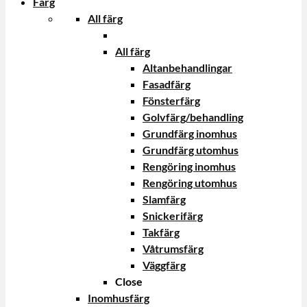
Färg
All färg
All färg
Altanbehandlingar
Fasadfärg
Fönsterfärg
Golvfärg/behandling
Grundfärg inomhus
Grundfärg utomhus
Rengöring inomhus
Rengöring utomhus
Slamfärg
Snickerifärg
Takfärg
Våtrumsfärg
Väggfärg
Close
Inomhusfärg