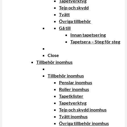
Tapetverktyg
Tejp och skydd
Tvätt
Övriga tillbehör
Gå till
Innan tapetsering
Tapetsera – Steg för steg
Close
Tillbehör inomhus
Tillbehör inomhus
Penslar inomhus
Roller inomhus
Tapetklister
Tapetverktyg
Tejp och skydd inomhus
Tvätt inomhus
Övriga tillbehör inomhus