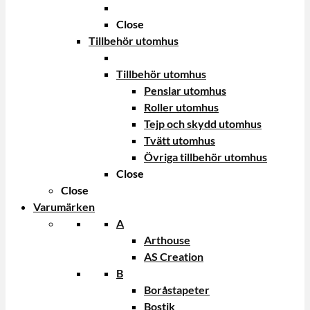
Close
Tillbehör utomhus
Tillbehör utomhus
Penslar utomhus
Roller utomhus
Tejp och skydd utomhus
Tvätt utomhus
Övriga tillbehör utomhus
Close
Close
Varumärken
A
Arthouse
AS Creation
B
Boråstapeter
Bostik