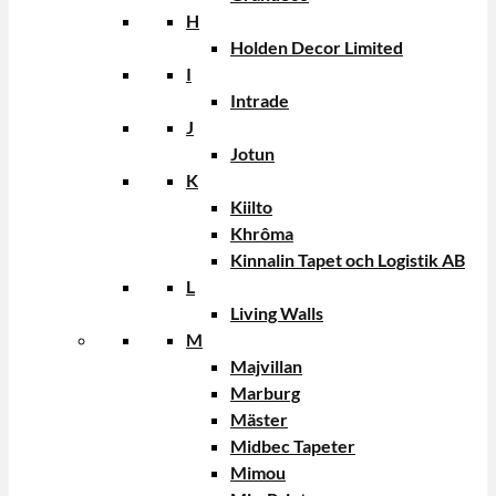
H
Holden Decor Limited
I
Intrade
J
Jotun
K
Kiilto
Khrôma
Kinnalin Tapet och Logistik AB
L
Living Walls
M
Majvillan
Marburg
Mäster
Midbec Tapeter
Mimou