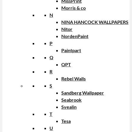
MissPrint
Morris & co
N
NINA HANCOCK WALLPAPERS
Nitor
NordenPaint
P
Paintpart
Q
QPT
R
Rebel Walls
S
Sandberg Wallpaper
Seabrook
Svealin
T
Tesa
U