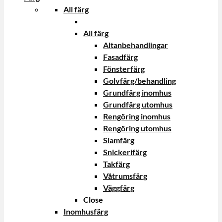
All färg
All färg
Altanbehandlingar
Fasadfärg
Fönsterfärg
Golvfärg/behandling
Grundfärg inomhus
Grundfärg utomhus
Rengöring inomhus
Rengöring utomhus
Slamfärg
Snickerifärg
Takfärg
Våtrumsfärg
Väggfärg
Close
Inomhusfärg