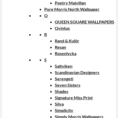
Poetry Majvillan
Pure Morris North Wallpaper
Q
QUEEN SQUARE WALLPAPERS
Qvintus
R
Rand & Kulör
Resan
Rosenlycka
S
Saltviken
Scandinavian Designers
Serengeti
Seven Sisters
Shades
Signature Miss Print
Silva
Simplicity
Simply Morris Wallpapers