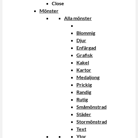
Close
Mönster
Alla mönster
Blommig
Djur
Enfärgad
Grafisk
Kakel
Kartor
Medaljong
Prickig
Randig
Rutig
Småmönstrad
Städer
Stormönstrad
Text
Ytor