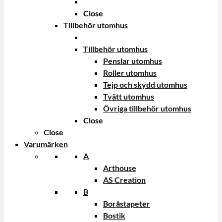
Close
Tillbehör utomhus
Tillbehör utomhus
Penslar utomhus
Roller utomhus
Tejp och skydd utomhus
Tvätt utomhus
Övriga tillbehör utomhus
Close
Close
Varumärken
A
Arthouse
AS Creation
B
Boråstapeter
Bostik