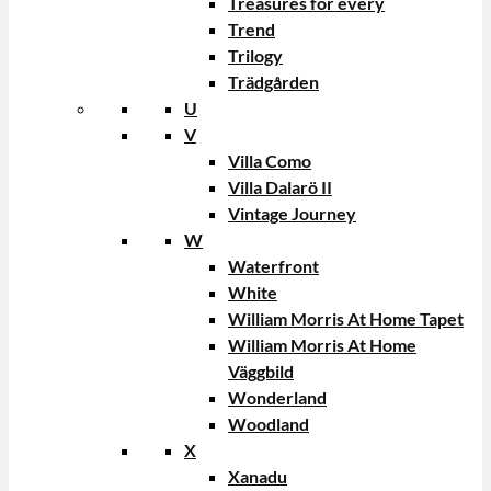
Treasures for every
Trend
Trilogy
Trädgården
U
V
Villa Como
Villa Dalarö II
Vintage Journey
W
Waterfront
White
William Morris At Home Tapet
William Morris At Home
Väggbild
Wonderland
Woodland
X
Xanadu