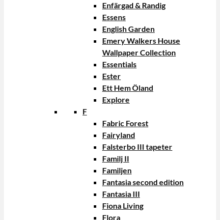
Enfärgad & Randig
Essens
English Garden
Emery Walkers House
Wallpaper Collection
Essentials
Ester
Ett Hem Öland
Explore
F
Fabric Forest
Fairyland
Falsterbo III tapeter
Familj II
Familjen
Fantasia second edition
Fantasia III
Fiona Living
Flora