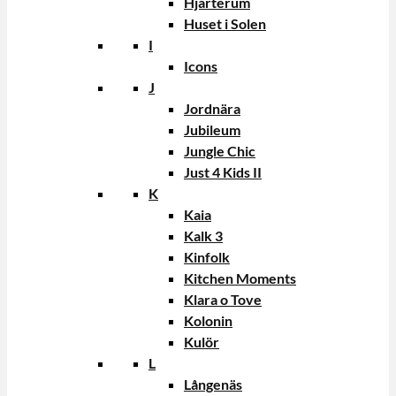
Hjärterum
Huset i Solen
I
Icons
J
Jordnära
Jubileum
Jungle Chic
Just 4 Kids II
K
Kaia
Kalk 3
Kinfolk
Kitchen Moments
Klara o Tove
Kolonin
Kulör
L
Långenäs