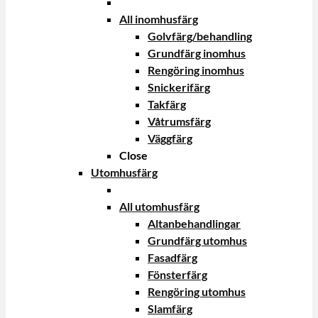
All inomhusfärg
Golvfärg/behandling
Grundfärg inomhus
Rengöring inomhus
Snickerifärg
Takfärg
Våtrumsfärg
Väggfärg
Close
Utomhusfärg
All utomhusfärg
Altanbehandlingar
Grundfärg utomhus
Fasadfärg
Fönsterfärg
Rengöring utomhus
Slamfärg