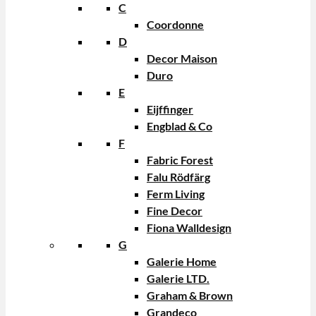
C
Coordonne
D
Decor Maison
Duro
E
Eijffinger
Engblad & Co
F
Fabric Forest
Falu Rödfärg
Ferm Living
Fine Decor
Fiona Walldesign
G
Galerie Home
Galerie LTD.
Graham & Brown
Grandeco