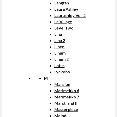
Längtan
Laura Ashley
Laurashley Vol. 2
Le Village
Level Two
Lina
Lina 2
Linen
Linum
Linum 2
Lotus
Lyckebo
M
Mansion
Marimekko 6
Marimekko 7
Marstrand II
Masterpiece
Melodi