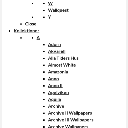
W
Wallquest
Y
Close
Kollektioner
A
Adorn
Akvarell
Alla Tiders Hus
Almost White
Amazonia
Anno
Anno II
Apelviken
Aquila
Archive
Archive II Wallpapers
Archive III Wallpapers
Archive Wallpapers