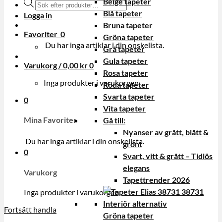
Beige tapeter
Produktsökning
Blå tapeter
Logga in
Bruna tapeter
Favoriter
0
Gröna tapeter
Du har inga artiklar i din onskelista.
Grå tapeter
Gula tapeter
Varukorg /
0,00
kr
0
Rosa tapeter
Inga produkter i varukorgen.
Röda tapeter
Svarta tapeter
0
Vita tapeter
Mina Favoriter
Gå till:
Nyanser av grått, blått &
Du har inga artiklar i din onskelista.
grönt
0
Svart, vitt & grått – Tidlös
elegans
Varukorg
Tapettrender 2026
Inga produkter i varukorgen.
Fortsätt handla
Gröna tapeter