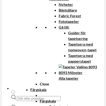
Nyheter
Bästsäljare
Fabric Forest
Fototapeter
Gå till:
Guider för
tapetsering
Tapetsera med
nonwoven-tapet
Tapetsera med
papperstapet
Alla tapeter
Close
Färgskala
Produktsökning
Färgskala