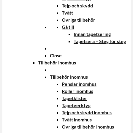
Tejp och skydd
Tvätt
Övriga tillbehör
Gå till
Innan tapetsering
Tapetsera – Steg för steg
Close
Tillbehör inomhus
Tillbehör inomhus
Penslar inomhus
Roller inomhus
Tapetklister
Tapetverktyg
Tejp och skydd inomhus
Tvätt inomhus
Övriga tillbehör inomhus