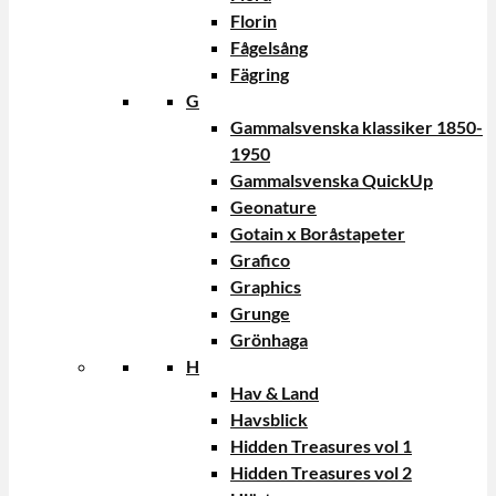
Florin
Fågelsång
Fägring
G
Gammalsvenska klassiker 1850-
1950
Gammalsvenska QuickUp
Geonature
Gotain x Boråstapeter
Grafico
Graphics
Grunge
Grönhaga
H
Hav & Land
Havsblick
Hidden Treasures vol 1
Hidden Treasures vol 2