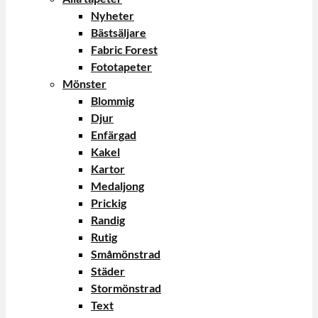
Nyheter
Bästsäljare
Fabric Forest
Fototapeter
Mönster
Blommig
Djur
Enfärgad
Kakel
Kartor
Medaljong
Prickig
Randig
Rutig
Småmönstrad
Städer
Stormönstrad
Text