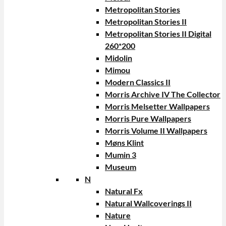
Metropolitan Stories
Metropolitan Stories II
Metropolitan Stories II Digital
260*200
Midolin
Mimou
Modern Classics II
Morris Archive IV The Collector
Morris Melsetter Wallpapers
Morris Pure Wallpapers
Morris Volume II Wallpapers
Møns Klint
Mumin 3
Museum
N
Natural Fx
Natural Wallcoverings II
Nature