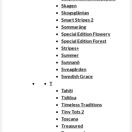
Skagen
Skogsgläntan
Smart Stripes 2
Sommaräng
Special Edition Flowery
Special Edition Forest
Stripes+
Summer
Sunnanö
Sveagården
Swedish Grace
T
Tahiti
Tidlösa
Timeless Traditions
Tiny Tots 2
Toscana
Treasured