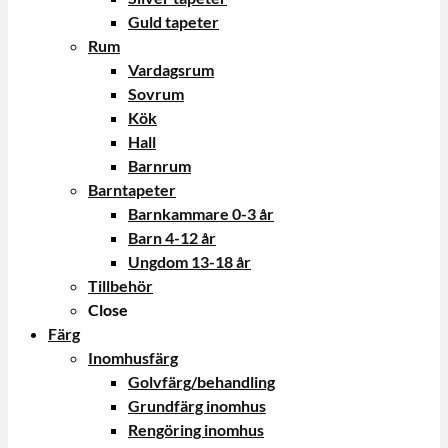
Guld tapeter
Rum
Vardagsrum
Sovrum
Kök
Hall
Barnrum
Barntapeter
Barnkammare 0-3 år
Barn 4-12 år
Ungdom 13-18 år
Tillbehör
Close
Färg
Inomhusfärg
Golvfärg/behandling
Grundfärg inomhus
Rengöring inomhus