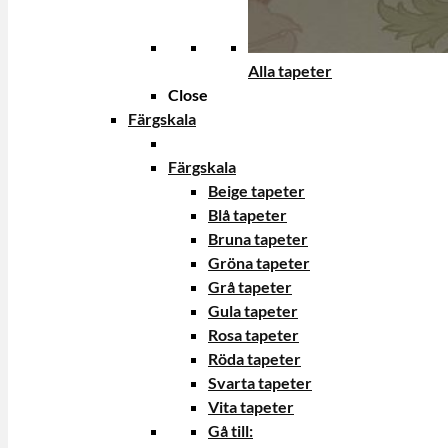
Alla tapeter
Close
Färgskala
Färgskala
Beige tapeter
Blå tapeter
Bruna tapeter
Gröna tapeter
Grå tapeter
Gula tapeter
Rosa tapeter
Röda tapeter
Svarta tapeter
Vita tapeter
Gå till: