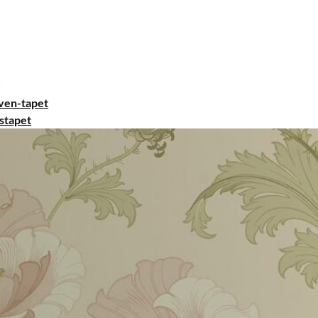
ven-tapet
stapet