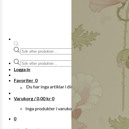
Produktsökning
Produktsökning
Logga in
Favoriter
0
Du har inga artiklar i din onskelista.
Varukorg /
0,00
kr
0
Inga produkter i varukorgen.
0