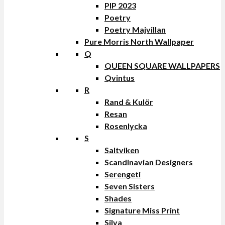
PIP 2023
Poetry
Poetry Majvillan
Pure Morris North Wallpaper
Q
QUEEN SQUARE WALLPAPERS
Qvintus
R
Rand & Kulör
Resan
Rosenlycka
S
Saltviken
Scandinavian Designers
Serengeti
Seven Sisters
Shades
Signature Miss Print
Silva