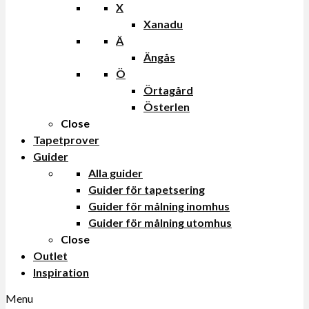
X
Xanadu
Ä
Ängås
Ö
Örtagård
Österlen
Close
Tapetprover
Guider
Alla guider
Guider för tapetsering
Guider för målning inomhus
Guider för målning utomhus
Close
Outlet
Inspiration
Menu