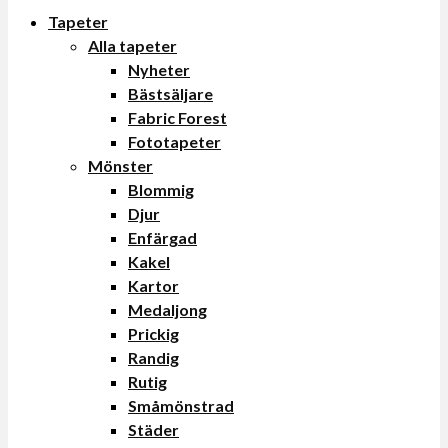
Tapeter
Alla tapeter
Nyheter
Bästsäljare
Fabric Forest
Fototapeter
Mönster
Blommig
Djur
Enfärgad
Kakel
Kartor
Medaljong
Prickig
Randig
Rutig
Småmönstrad
Städer