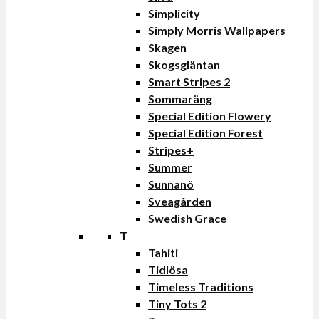
Simplicity
Simply Morris Wallpapers
Skagen
Skogsgläntan
Smart Stripes 2
Sommaräng
Special Edition Flowery
Special Edition Forest
Stripes+
Summer
Sunnanö
Sveagården
Swedish Grace
T
Tahiti
Tidlösa
Timeless Traditions
Tiny Tots 2