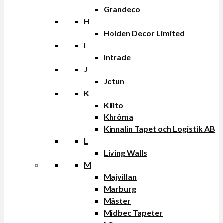
Grandeco
H
Holden Decor Limited
I
Intrade
J
Jotun
K
Kiilto
Khrôma
Kinnalin Tapet och Logistik AB
L
Living Walls
M
Majvillan
Marburg
Mäster
Midbec Tapeter