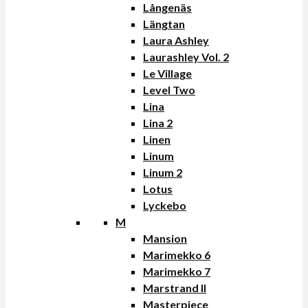
Långenäs
Längtan
Laura Ashley
Laurashley Vol. 2
Le Village
Level Two
Lina
Lina 2
Linen
Linum
Linum 2
Lotus
Lyckebo
M
Mansion
Marimekko 6
Marimekko 7
Marstrand II
Masterpiece