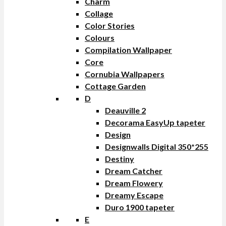
Charm
Collage
Color Stories
Colours
Compilation Wallpaper
Core
Cornubia Wallpapers
Cottage Garden
D
Deauville 2
Decorama EasyUp tapeter
Design
Designwalls Digital 350*255
Destiny
Dream Catcher
Dream Flowery
Dreamy Escape
Duro 1900 tapeter
E