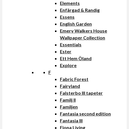
Elements
Enfärgad & Randig
Essens
English Garden
Emery Walkers House
Wallpaper Collection
Essentials
Ester
Ett Hem Öland
Explore
F
Fabric Forest
Fairyland
Falsterbo III tapeter
Familj II
Familjen
Fantasia second edition
Fantasia III
Fiona Living