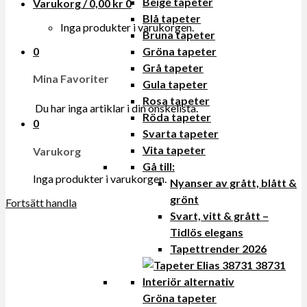
Beige tapeter
Varukorg /
0,00
kr
0
Blå tapeter
Inga produkter i varukorgen.
Bruna tapeter
0
Gröna tapeter
Grå tapeter
Mina Favoriter
Gula tapeter
Rosa tapeter
Du har inga artiklar i din onskelista.
Röda tapeter
0
Svarta tapeter
Vita tapeter
Varukorg
Gå till:
Inga produkter i varukorgen.
Nyanser av grått, blått &
grönt
Fortsätt handla
Svart, vitt & grått –
Tidlös elegans
Tapettrender 2026
Gröna tapeter