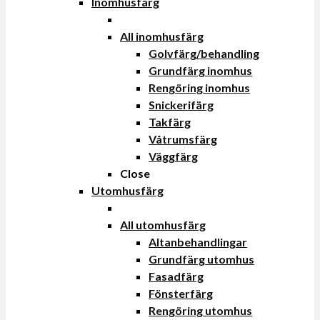
Inomhusfärg
All inomhusfärg
Golvfärg/behandling
Grundfärg inomhus
Rengöring inomhus
Snickerifärg
Takfärg
Våtrumsfärg
Väggfärg
Close
Utomhusfärg
All utomhusfärg
Altanbehandlingar
Grundfärg utomhus
Fasadfärg
Fönsterfärg
Rengöring utomhus