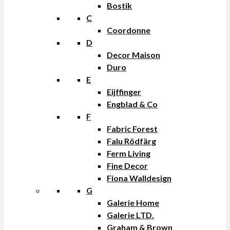
Bostik
C
Coordonne
D
Decor Maison
Duro
E
Eijffinger
Engblad & Co
F
Fabric Forest
Falu Rödfärg
Ferm Living
Fine Decor
Fiona Walldesign
G
Galerie Home
Galerie LTD.
Graham & Brown