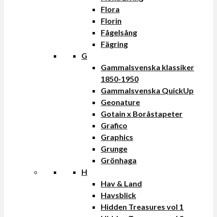
Flora
Florin
Fågelsång
Fägring
G
Gammalsvenska klassiker
1850-1950
Gammalsvenska QuickUp
Geonature
Gotain x Boråstapeter
Grafico
Graphics
Grunge
Grönhaga
H
Hav & Land
Havsblick
Hidden Treasures vol 1