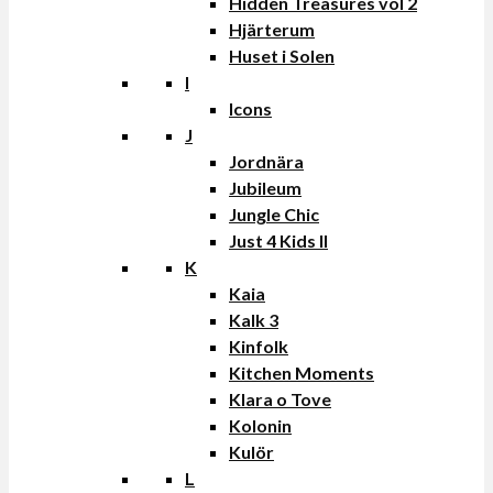
Hidden Treasures vol 2
Hjärterum
Huset i Solen
I
Icons
J
Jordnära
Jubileum
Jungle Chic
Just 4 Kids II
K
Kaia
Kalk 3
Kinfolk
Kitchen Moments
Klara o Tove
Kolonin
Kulör
L