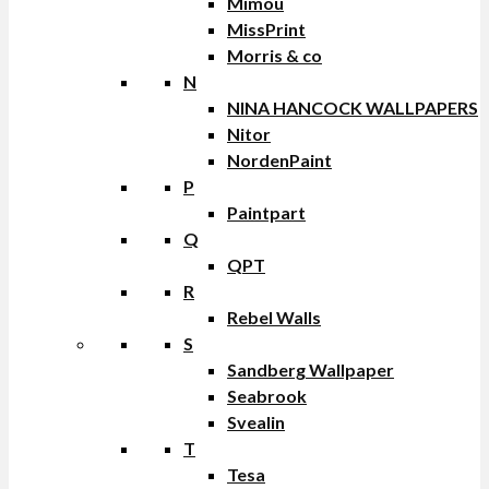
Mimou
MissPrint
Morris & co
N
NINA HANCOCK WALLPAPERS
Nitor
NordenPaint
P
Paintpart
Q
QPT
R
Rebel Walls
S
Sandberg Wallpaper
Seabrook
Svealin
T
Tesa