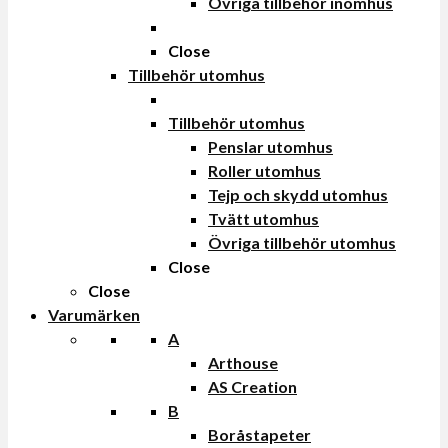
Övriga tillbehör inomhus
Close
Tillbehör utomhus
Tillbehör utomhus
Penslar utomhus
Roller utomhus
Tejp och skydd utomhus
Tvätt utomhus
Övriga tillbehör utomhus
Close
Close
Varumärken
A
Arthouse
AS Creation
B
Boråstapeter