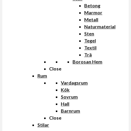
Betong
Marmor
Metall
Naturmaterial
Sten
Tegel
Textil
Trä
Borosan Hem
Close
Rum
Vardagsrum
Kök
Sovrum
Hall
Barnrum
Close
Stilar