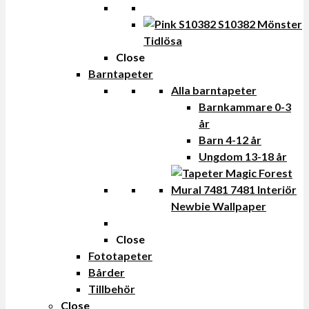
Tidlösa
Close
Barntapeter
Alla barntapeter
Barnkammare 0-3
år
Barn 4-12 år
Ungdom 13-18 år
Newbie Wallpaper
Close
Fototapeter
Bårder
Tillbehör
Close