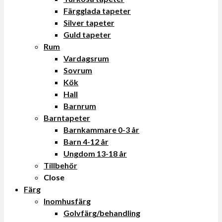
Färgglada tapeter
Silver tapeter
Guld tapeter
Rum
Vardagsrum
Sovrum
Kök
Hall
Barnrum
Barntapeter
Barnkammare 0-3 år
Barn 4-12 år
Ungdom 13-18 år
Tillbehör
Close
Färg
Inomhusfärg
Golvfärg/behandling