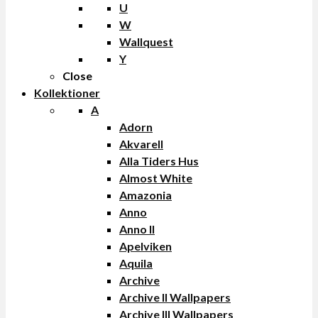
U
W
Wallquest
Y
Close
Kollektioner
A
Adorn
Akvarell
Alla Tiders Hus
Almost White
Amazonia
Anno
Anno II
Apelviken
Aquila
Archive
Archive II Wallpapers
Archive III Wallpapers