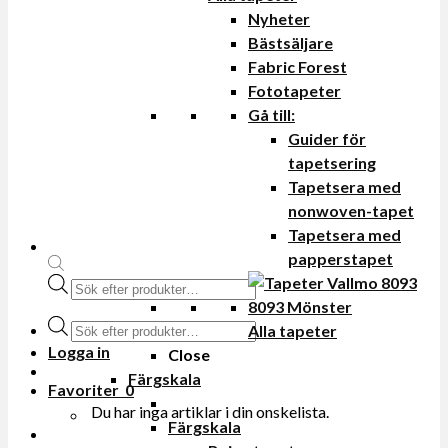
Nyheter
Bästsäljare
Fabric Forest
Fototapeter
Gå till:
Guider för
tapetsering
Tapetsera med
nonwoven-tapet
Tapetsera med
papperstapet
Produktsökning
Produktsökning
Alla tapeter
Logga in
Close
Färgskala
Favoriter
0
Du har inga artiklar i din onskelista.
Färgskala