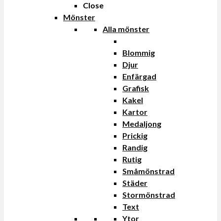
Close
Mönster
Alla mönster
Blommig
Djur
Enfärgad
Grafisk
Kakel
Kartor
Medaljong
Prickig
Randig
Rutig
Småmönstrad
Städer
Stormönstrad
Text
Ytor