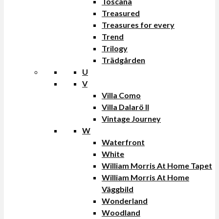
Toscana
Treasured
Treasures for every
Trend
Trilogy
Trädgården
U
V
Villa Como
Villa Dalarö II
Vintage Journey
W
Waterfront
White
William Morris At Home Tapet
William Morris At Home
Väggbild
Wonderland
Woodland