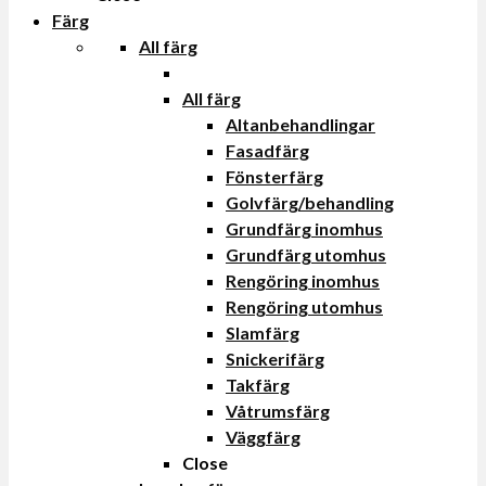
Färg
All färg
All färg
Altanbehandlingar
Fasadfärg
Fönsterfärg
Golvfärg/behandling
Grundfärg inomhus
Grundfärg utomhus
Rengöring inomhus
Rengöring utomhus
Slamfärg
Snickerifärg
Takfärg
Våtrumsfärg
Väggfärg
Close