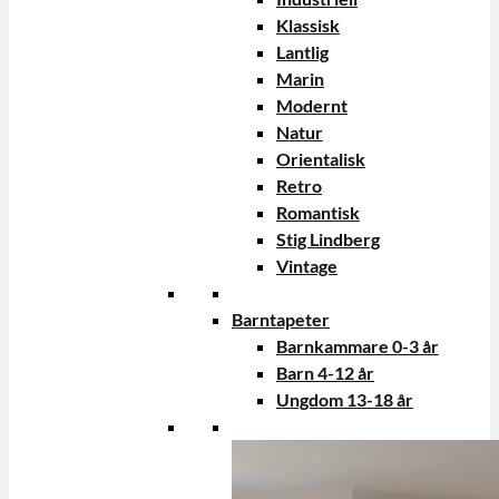
Klassisk
Lantlig
Marin
Modernt
Natur
Orientalisk
Retro
Romantisk
Stig Lindberg
Vintage
Barntapeter
Barnkammare 0-3 år
Barn 4-12 år
Ungdom 13-18 år