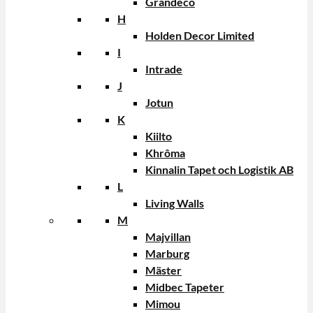
Grandeco
H
Holden Decor Limited
I
Intrade
J
Jotun
K
Kiilto
Khrôma
Kinnalin Tapet och Logistik AB
L
Living Walls
M
Majvillan
Marburg
Mäster
Midbec Tapeter
Mimou