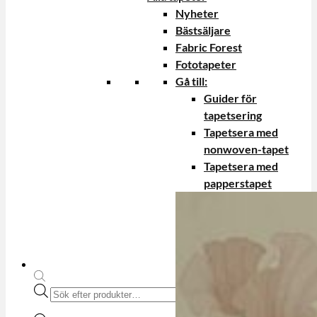
Nyheter
Bästsäljare
Fabric Forest
Fototapeter
Gå till:
Guider för
tapetsering
Tapetsera med
nonwoven-tapet
Tapetsera med
papperstapet
Produktsökning