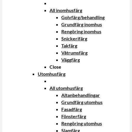
All inomhusfärg
Golvfärg/behandling
Grundfärg inomhus
Rengöring inomhus
Snickerifärg
Takfärg
Våtrumsfärg
Väggfärg
Close
Utomhusfärg
All utomhusfärg
Altanbehandlingar
Grundfärg utomhus
Fasadfärg
Fönsterfärg
Rengöring utomhus
Slamfärg