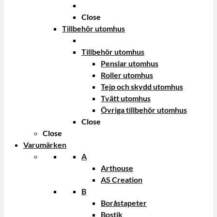
Close
Tillbehör utomhus
Tillbehör utomhus
Penslar utomhus
Roller utomhus
Tejp och skydd utomhus
Tvätt utomhus
Övriga tillbehör utomhus
Close
Close
Varumärken
A
Arthouse
AS Creation
B
Boråstapeter
Bostik