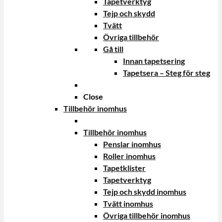
Tapetverktyg
Tejp och skydd
Tvätt
Övriga tillbehör
Gå till
Innan tapetsering
Tapetsera – Steg för steg
Close
Tillbehör inomhus
Tillbehör inomhus
Penslar inomhus
Roller inomhus
Tapetklister
Tapetverktyg
Tejp och skydd inomhus
Tvätt inomhus
Övriga tillbehör inomhus