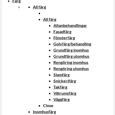
Färg
All färg
All färg
Altanbehandlingar
Fasadfärg
Fönsterfärg
Golvfärg/behandling
Grundfärg inomhus
Grundfärg utomhus
Rengöring inomhus
Rengöring utomhus
Slamfärg
Snickerifärg
Takfärg
Våtrumsfärg
Väggfärg
Close
Inomhusfärg