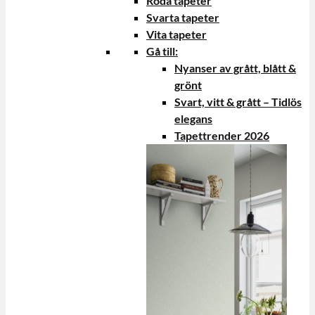
Röda tapeter
Svarta tapeter
Vita tapeter
Gå till:
Nyanser av grått, blått &
grönt
Svart, vitt & grått – Tidlös
elegans
Tapettrender 2026