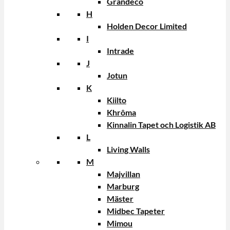
Grandeco
H
Holden Decor Limited
I
Intrade
J
Jotun
K
Kiilto
Khrôma
Kinnalin Tapet och Logistik AB
L
Living Walls
M
Majvillan
Marburg
Mäster
Midbec Tapeter
Mimou