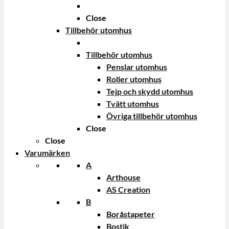
Close
Tillbehör utomhus
Tillbehör utomhus
Penslar utomhus
Roller utomhus
Tejp och skydd utomhus
Tvätt utomhus
Övriga tillbehör utomhus
Close
Close
Varumärken
A
Arthouse
AS Creation
B
Boråstapeter
Bostik