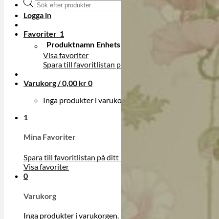
Produktsökning
Logga in
Favoriter
1
Produktnamn
Enhetspris
I lager?
Visa favoriter
Spara till favoritlistan på ditt konto
Varukorg /
0,00
kr
0
Inga produkter i varukorgen.
1
Mina Favoriter
Spara till favoritlistan på ditt konto
Visa favoriter
0
Varukorg
Inga produkter i varukorgen.