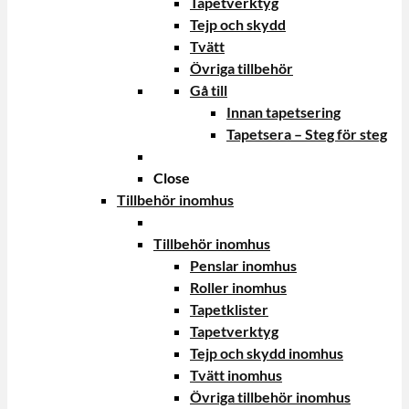
Tapetverktyg
Tejp och skydd
Tvätt
Övriga tillbehör
Gå till
Innan tapetsering
Tapetsera – Steg för steg
Close
Tillbehör inomhus
Tillbehör inomhus
Penslar inomhus
Roller inomhus
Tapetklister
Tapetverktyg
Tejp och skydd inomhus
Tvätt inomhus
Övriga tillbehör inomhus