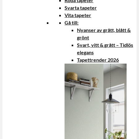
Röda tapeter
Svarta tapeter
Vita tapeter
Gå till:
Nyanser av grått, blått &
grönt
Svart, vitt & grått – Tidlös
elegans
Tapettrender 2026