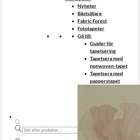
Nyheter
Bästsäljare
Fabric Forest
Fototapeter
Gå till:
Guider för
tapetsering
Tapetsera med
nonwoven-tapet
Tapetsera med
papperstapet
Produktsökning