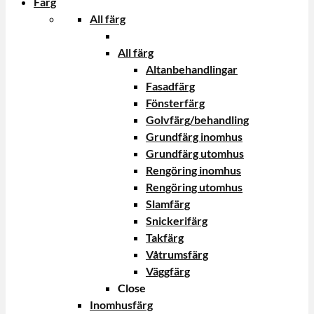
Färg
All färg
All färg
Altanbehandlingar
Fasadfärg
Fönsterfärg
Golvfärg/behandling
Grundfärg inomhus
Grundfärg utomhus
Rengöring inomhus
Rengöring utomhus
Slamfärg
Snickerifärg
Takfärg
Våtrumsfärg
Väggfärg
Close
Inomhusfärg