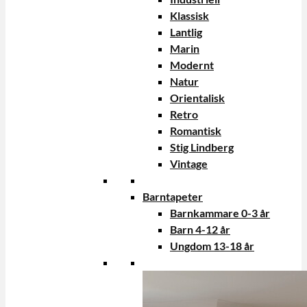
Klassisk
Lantlig
Marin
Modernt
Natur
Orientalisk
Retro
Romantisk
Stig Lindberg
Vintage
Barntapeter
Barnkammare 0-3 år
Barn 4-12 år
Ungdom 13-18 år