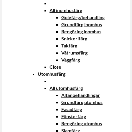
All inomhusfärg
Golvfärg/behandling
Grundfärg inomhus
Rengöring inomhus
Snickerifärg
Takfärg
Våtrumsfärg
Väggfärg
Close
Utomhusfärg
All utomhusfärg
Altanbehandlingar
Grundfärg utomhus
Fasadfärg
Fönsterfärg
Rengöring utomhus
Slamfärg