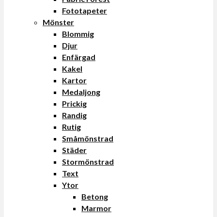
Fototapeter
Mönster
Blommig
Djur
Enfärgad
Kakel
Kartor
Medaljong
Prickig
Randig
Rutig
Småmönstrad
Städer
Stormönstrad
Text
Ytor
Betong
Marmor