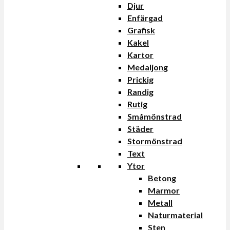
Djur
Enfärgad
Grafisk
Kakel
Kartor
Medaljong
Prickig
Randig
Rutig
Småmönstrad
Städer
Stormönstrad
Text
Ytor
Betong
Marmor
Metall
Naturmaterial
Sten