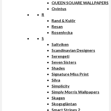
QUEEN SQUARE WALLPAPERS
Qvintus
R
Rand & Kulör
Resan
Rosenlycka
S
Saltviken
Scandinavian Designers
Serengeti
Seven Sisters
Shades
Signature Miss Print
Silva
Simplicity
Simply Morris Wallpapers
Skagen
Skogsgläntan
Smart Stripes 2