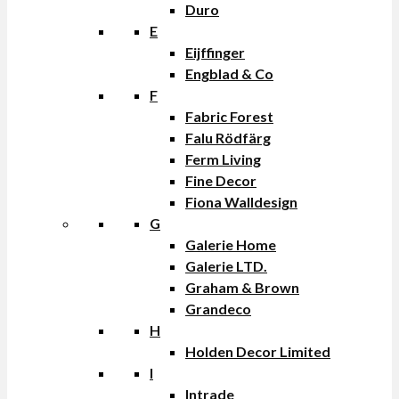
Duro
E
Eijffinger
Engblad & Co
F
Fabric Forest
Falu Rödfärg
Ferm Living
Fine Decor
Fiona Walldesign
G
Galerie Home
Galerie LTD.
Graham & Brown
Grandeco
H
Holden Decor Limited
I
Intrade