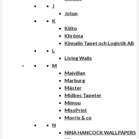
J
Jotun
K
Kiilto
Khrôma
Kinnalin Tapet och Logistik AB
L
Living Walls
M
Majvillan
Marburg
Mäster
Midbec Tapeter
Mimou
MissPrint
Morris & co
N
NINA HANCOCK WALLPAPERS