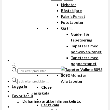
Nyheter
Bästsäljare
Fabric Forest
Fototapeter
Gå till:
Guider för
tapetsering
Tapetsera med
nonwoven-tapet
Tapetsera med
papperstapet
Produktsökning
Produktsökning
Alla tapeter
Logga in
Close
Färgskala
Favoriter
0
Du har inga artiklar i din onskelista.
Färgskala