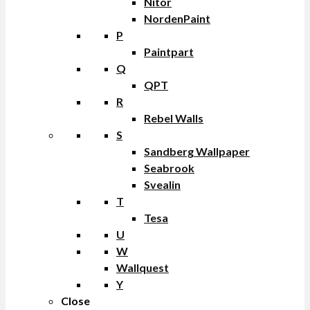
Nitor
NordenPaint
P
Paintpart
Q
QPT
R
Rebel Walls
S
Sandberg Wallpaper
Seabrook
Svealin
T
Tesa
U
W
Wallquest
Y
Close