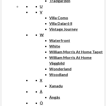
Trädgården
U
V
Villa Como
Villa Dalarö II
Vintage Journey
W
Waterfront
White
William Morris At Home Tapet
William Morris At Home
Väggbild
Wonderland
Woodland
X
Xanadu
Ä
Ängås
Ö