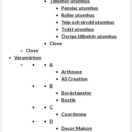
Tillbehör utomhus
Penslar utomhus
Roller utomhus
Tejp och skydd utomhus
Tvätt utomhus
Övriga tillbehör utomhus
Close
Close
Varumärken
A
Arthouse
AS Creation
B
Boråstapeter
Bostik
C
Coordonne
D
Decor Maison