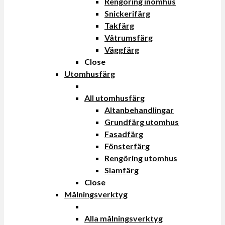
Rengöring inomhus
Snickerifärg
Takfärg
Våtrumsfärg
Väggfärg
Close
Utomhusfärg
All utomhusfärg
Altanbehandlingar
Grundfärg utomhus
Fasadfärg
Fönsterfärg
Rengöring utomhus
Slamfärg
Close
Målningsverktyg
Alla målningsverktyg