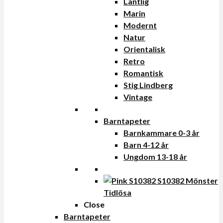
Lantlig
Marin
Modernt
Natur
Orientalisk
Retro
Romantisk
Stig Lindberg
Vintage
Barntapeter
Barnkammare 0-3 år
Barn 4-12 år
Ungdom 13-18 år
Tidlösa
Close
Barntapeter