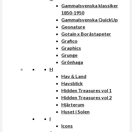
Gammalsvenska klassiker
1850-1950
Gammalsvenska QuickUp
Geonature
Gotain x Boråstapeter
Grafico
Graphics
Grunge
Grönhaga
H
Hav & Land
Havsblick
Hidden Treasures vol 1
Hidden Treasures vol 2
Hjärterum
Huset i Solen
I
Icons