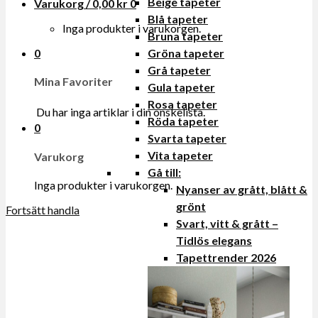
Beige tapeter
Varukorg /
0,00
kr
0
Blå tapeter
Inga produkter i varukorgen.
Bruna tapeter
0
Gröna tapeter
Grå tapeter
Mina Favoriter
Gula tapeter
Rosa tapeter
Du har inga artiklar i din onskelista.
Röda tapeter
0
Svarta tapeter
Vita tapeter
Varukorg
Gå till:
Inga produkter i varukorgen.
Nyanser av grått, blått &
grönt
Fortsätt handla
Svart, vitt & grått –
Tidlös elegans
Tapettrender 2026