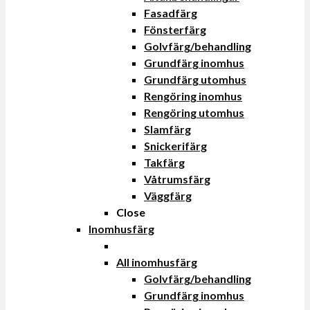
Fasadfärg
Fönsterfärg
Golvfärg/behandling
Grundfärg inomhus
Grundfärg utomhus
Rengöring inomhus
Rengöring utomhus
Slamfärg
Snickerifärg
Takfärg
Våtrumsfärg
Väggfärg
Close
Inomhusfärg
All inomhusfärg
Golvfärg/behandling
Grundfärg inomhus