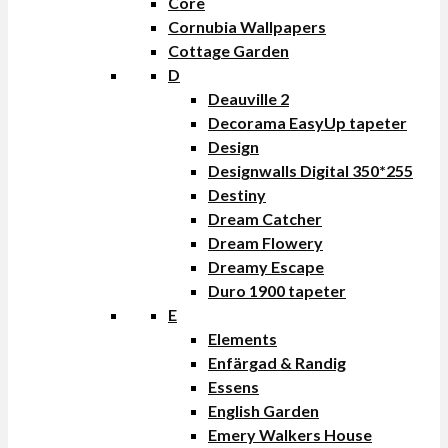
Core
Cornubia Wallpapers
Cottage Garden
D
Deauville 2
Decorama EasyUp tapeter
Design
Designwalls Digital 350*255
Destiny
Dream Catcher
Dream Flowery
Dreamy Escape
Duro 1900 tapeter
E
Elements
Enfärgad & Randig
Essens
English Garden
Emery Walkers House