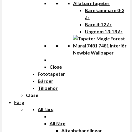
Alla barntapeter
Barnkammare 0-3
år
Barn 4-12 år
Ungdom 13-18 år
Newbie Wallpaper
Close
Fototapeter
Bårder
Tillbehör
Close
Färg
All färg
All färg
Altanbehandlingar