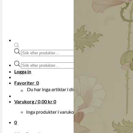
Produktsökning
Produktsökning
Logga in
Favoriter
0
Du har inga artiklar i din onskelista.
Varukorg /
0,00
kr
0
Inga produkter i varukorgen.
0