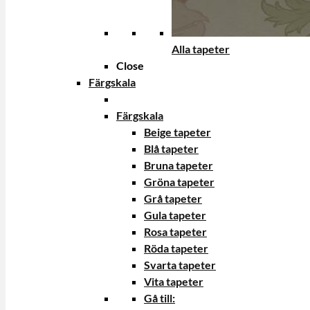
Alla tapeter
Close
Färgskala
Färgskala
Beige tapeter
Blå tapeter
Bruna tapeter
Gröna tapeter
Grå tapeter
Gula tapeter
Rosa tapeter
Röda tapeter
Svarta tapeter
Vita tapeter
Gå till: