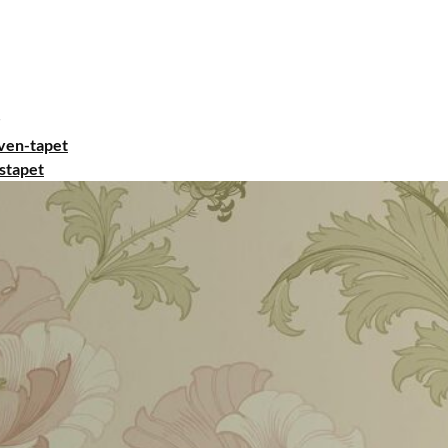
ven-tapet
stapet