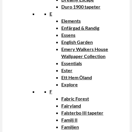
Duro 1900 tapeter
E
Elements
Enfärgad & Randig
Essens
English Garden
Emery Walkers House
Wallpaper Collection
Essentials
Ester
Ett Hem Öland
Explore
F
Fabric Forest
Fairyland
Falsterbo III tapeter
Familj II
Familjen