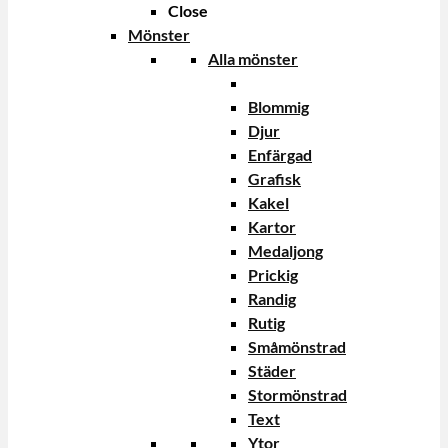
Close
Mönster
Alla mönster
Blommig
Djur
Enfärgad
Grafisk
Kakel
Kartor
Medaljong
Prickig
Randig
Rutig
Småmönstrad
Städer
Stormönstrad
Text
Ytor