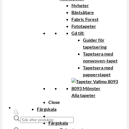
Nyheter
Bästsäljare
Fabric Forest
Fototapeter
Gå till:
Guider för
tapetsering
Tapetsera med
nonwoven-tapet
Tapetsera med
papperstapet
Alla tapeter
Close
Färgskala
Produktsökning
Färgskala