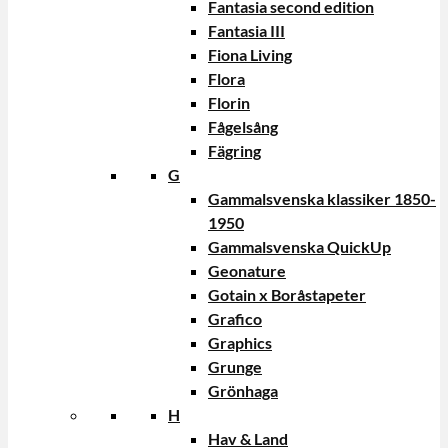
Fantasia second edition
Fantasia III
Fiona Living
Flora
Florin
Fågelsång
Fägring
G
Gammalsvenska klassiker 1850-
1950
Gammalsvenska QuickUp
Geonature
Gotain x Boråstapeter
Grafico
Graphics
Grunge
Grönhaga
H
Hav & Land