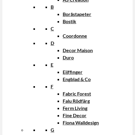
B
Boråstapeter
Bostik
C
Coordonne
D
Decor Maison
Duro
E
Eijffinger
Engblad & Co
F
Fabric Forest
Falu Rödfärg
Ferm Living
Fine Decor
Fiona Walldesign
G