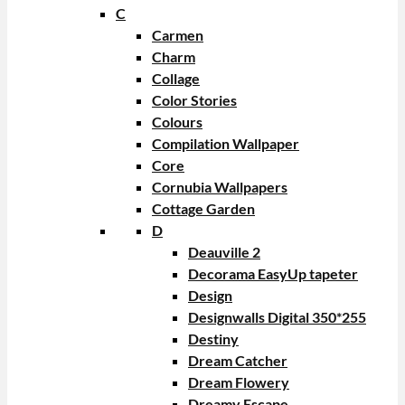
C
Carmen
Charm
Collage
Color Stories
Colours
Compilation Wallpaper
Core
Cornubia Wallpapers
Cottage Garden
D
Deauville 2
Decorama EasyUp tapeter
Design
Designwalls Digital 350*255
Destiny
Dream Catcher
Dream Flowery
Dreamy Escape