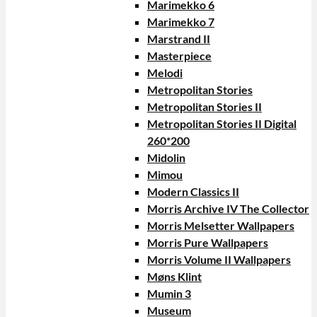
Marimekko 6
Marimekko 7
Marstrand II
Masterpiece
Melodi
Metropolitan Stories
Metropolitan Stories II
Metropolitan Stories II Digital
260*200
Midolin
Mimou
Modern Classics II
Morris Archive IV The Collector
Morris Melsetter Wallpapers
Morris Pure Wallpapers
Morris Volume II Wallpapers
Møns Klint
Mumin 3
Museum