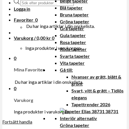
Beige tapeter
Produktsökning
Blå tapeter
Logga in
Bruna tapeter
Favoriter
0
Gröna tapeter
Du har inga artiklar i din onskelista.
Grå tapeter
Gula tapeter
Varukorg /
0,00
kr
0
Rosa tapeter
Inga produkter i varukorgen.
Röda tapeter
Svarta tapeter
0
Vita tapeter
Mina Favoriter
Gå till:
Nyanser av grått, blått &
Du har inga artiklar i din onskelista.
grönt
0
Svart, vitt & grått – Tidlös
elegans
Varukorg
Tapettrender 2026
Inga produkter i varukorgen.
Fortsätt handla
Gröna tapeter