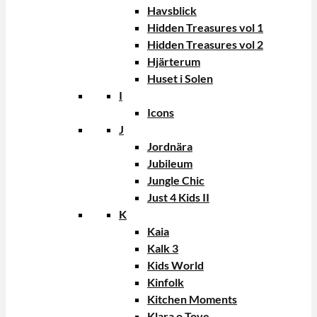
Havsblick
Hidden Treasures vol 1
Hidden Treasures vol 2
Hjärterum
Huset i Solen
I
Icons
J
Jordnära
Jubileum
Jungle Chic
Just 4 Kids II
K
Kaia
Kalk 3
Kids World
Kinfolk
Kitchen Moments
Klara o Tove