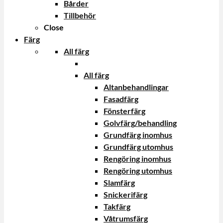
Bårder
Tillbehör
Close
Färg
All färg
All färg
Altanbehandlingar
Fasadfärg
Fönsterfärg
Golvfärg/behandling
Grundfärg inomhus
Grundfärg utomhus
Rengöring inomhus
Rengöring utomhus
Slamfärg
Snickerifärg
Takfärg
Våtrumsfärg