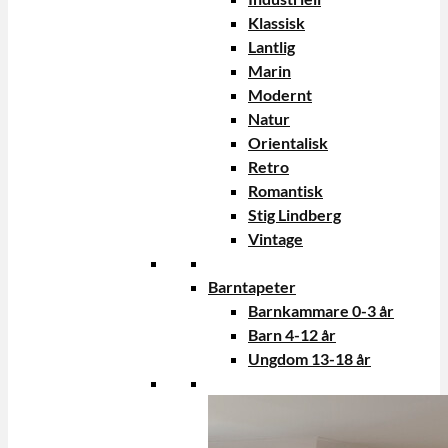
Klassisk
Lantlig
Marin
Modernt
Natur
Orientalisk
Retro
Romantisk
Stig Lindberg
Vintage
Barntapeter
Barnkammare 0-3 år
Barn 4-12 år
Ungdom 13-18 år