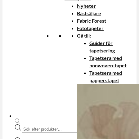
Nyheter
Bästsäljare
Fabric Forest
Fototapeter
Gå till:
Guider för
tapetsering
Tapetsera med
nonwoven-tapet
Tapetsera med
papperstapet
Produktsökning