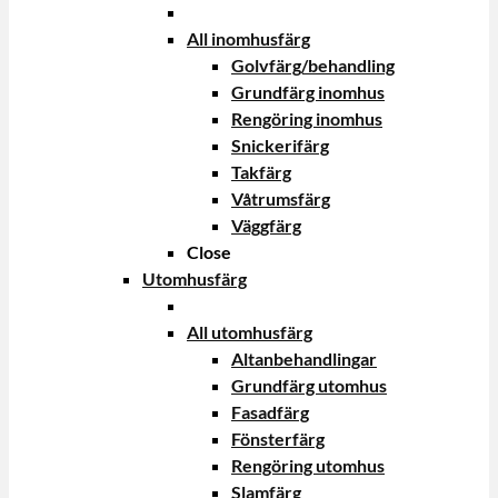
All inomhusfärg
Golvfärg/behandling
Grundfärg inomhus
Rengöring inomhus
Snickerifärg
Takfärg
Våtrumsfärg
Väggfärg
Close
Utomhusfärg
All utomhusfärg
Altanbehandlingar
Grundfärg utomhus
Fasadfärg
Fönsterfärg
Rengöring utomhus
Slamfärg