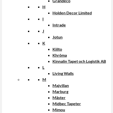
Grandeco
H
Holden Decor Limited
I
Intrade
J
Jotun
K
Kiilto
Khrôma
Kinnalin Tapet och Logistik AB
L
Living Walls
M
Majvillan
Marburg
Mäster
Midbec Tapeter
Mimou