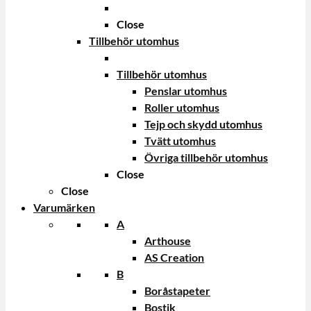
Close
Tillbehör utomhus
Tillbehör utomhus
Penslar utomhus
Roller utomhus
Tejp och skydd utomhus
Tvätt utomhus
Övriga tillbehör utomhus
Close
Close
Varumärken
A
Arthouse
AS Creation
B
Boråstapeter
Bostik