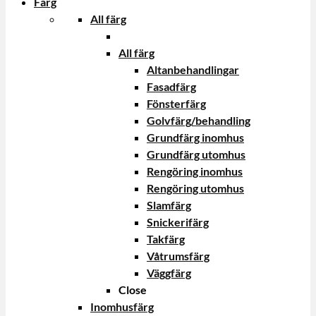
Färg
All färg
All färg
Altanbehandlingar
Fasadfärg
Fönsterfärg
Golvfärg/behandling
Grundfärg inomhus
Grundfärg utomhus
Rengöring inomhus
Rengöring utomhus
Slamfärg
Snickerifärg
Takfärg
Våtrumsfärg
Väggfärg
Close
Inomhusfärg