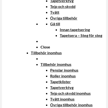
Tapetverktyg
Tejp och skydd
Tvätt
Övriga tillbehör
Gå till
Innan tapetsering
Tapetsera – Steg för steg
Close
Tillbehör inomhus
Tillbehör inomhus
Penslar inomhus
Roller inomhus
Tapetklister
Tapetverktyg
Tejp och skydd inomhus
Tvätt inomhus
Övriga tillbehör inomhus