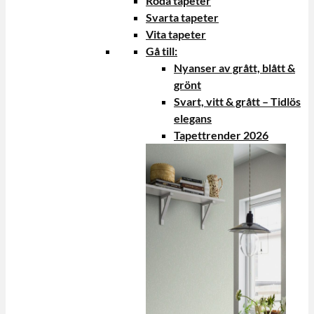
Röda tapeter
Svarta tapeter
Vita tapeter
Gå till:
Nyanser av grått, blått &
grönt
Svart, vitt & grått – Tidlös
elegans
Tapettrender 2026