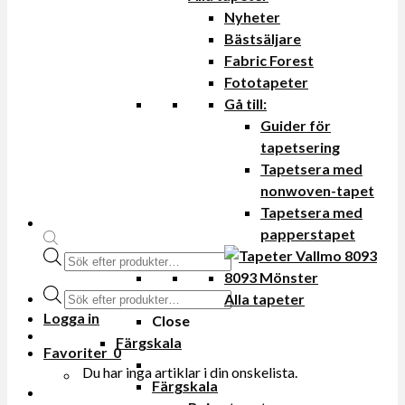
Nyheter
Bästsäljare
Fabric Forest
Fototapeter
Gå till:
Guider för
tapetsering
Tapetsera med
nonwoven-tapet
Tapetsera med
papperstapet
Produktsökning
Produktsökning
Alla tapeter
Logga in
Close
Färgskala
Favoriter
0
Du har inga artiklar i din onskelista.
Färgskala