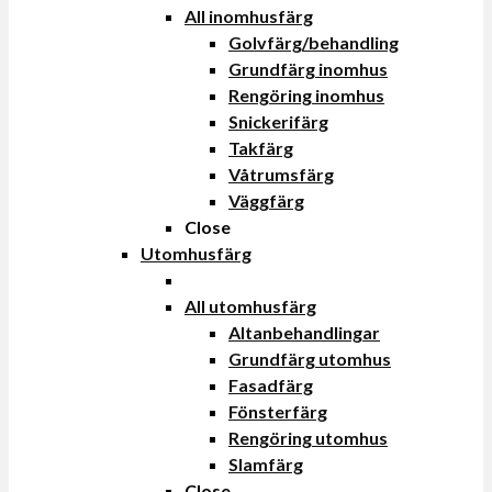
All inomhusfärg
Golvfärg/behandling
Grundfärg inomhus
Rengöring inomhus
Snickerifärg
Takfärg
Våtrumsfärg
Väggfärg
Close
Utomhusfärg
All utomhusfärg
Altanbehandlingar
Grundfärg utomhus
Fasadfärg
Fönsterfärg
Rengöring utomhus
Slamfärg
Close