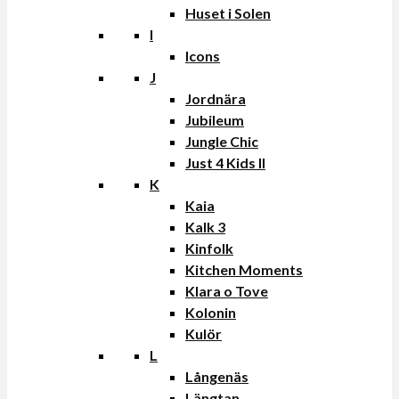
Huset i Solen
I
Icons
J
Jordnära
Jubileum
Jungle Chic
Just 4 Kids II
K
Kaia
Kalk 3
Kinfolk
Kitchen Moments
Klara o Tove
Kolonin
Kulör
L
Långenäs
Längtan