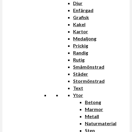
Djur
Enfärgad
Grafisk
Kakel
Kartor
Medaljong
Prickig
Randig
Rutig
Småmönstrad
Städer
Stormönstrad
Text
Ytor
Betong
Marmor
Metall
Naturmaterial
Sten