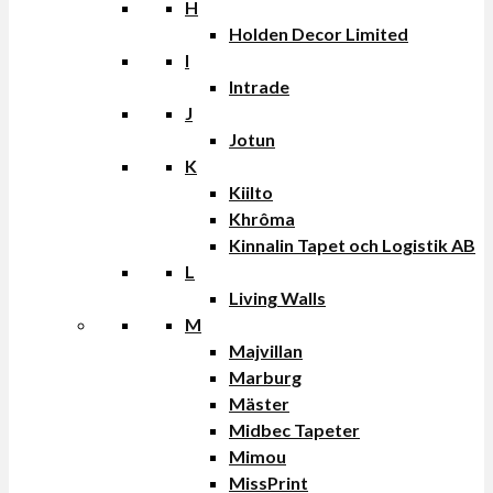
H
Holden Decor Limited
I
Intrade
J
Jotun
K
Kiilto
Khrôma
Kinnalin Tapet och Logistik AB
L
Living Walls
M
Majvillan
Marburg
Mäster
Midbec Tapeter
Mimou
MissPrint