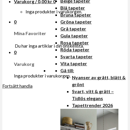
Beige tapeter
Varukorg /
0,00
kr
0
Blå tapeter
Inga produkter i varukorgen.
Bruna tapeter
0
Gröna tapeter
Grå tapeter
Mina Favoriter
Gula tapeter
Rosa tapeter
Du har inga artiklar i din onskelista.
Röda tapeter
0
Svarta tapeter
Vita tapeter
Varukorg
Gå till:
Inga produkter i varukorgen.
Nyanser av grått, blått &
grönt
Fortsätt handla
Svart, vitt & grått –
Tidlös elegans
Tapettrender 2026