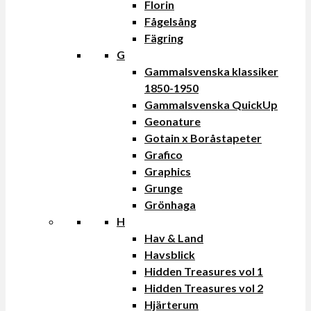
Florin
Fågelsång
Fägring
G
Gammalsvenska klassiker
1850-1950
Gammalsvenska QuickUp
Geonature
Gotain x Boråstapeter
Grafico
Graphics
Grunge
Grönhaga
H
Hav & Land
Havsblick
Hidden Treasures vol 1
Hidden Treasures vol 2
Hjärterum