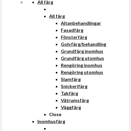
All färg
All färg
Altanbehandlingar
Fasadfärg
Fönsterfärg
Golvfärg/behandling
Grundfärg inomhus
Grundfärg utomhus
Rengöring inomhus
Rengöring utomhus
Slamfärg
Snickerifärg
Takfärg
Våtrumsfärg
Väggfärg
Close
Inomhusfärg