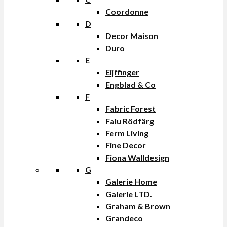
Coordonne
D
Decor Maison
Duro
E
Eijffinger
Engblad & Co
F
Fabric Forest
Falu Rödfärg
Ferm Living
Fine Decor
Fiona Walldesign
G
Galerie Home
Galerie LTD.
Graham & Brown
Grandeco