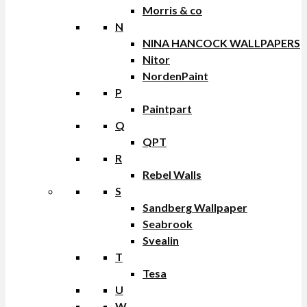
Morris & co
N
NINA HANCOCK WALLPAPERS
Nitor
NordenPaint
P
Paintpart
Q
QPT
R
Rebel Walls
S
Sandberg Wallpaper
Seabrook
Svealin
T
Tesa
U
W