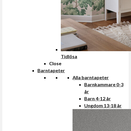
Tidlösa
Close
Barntapeter
Alla barntapeter
Barnkammare 0-3
år
Barn 4-12 år
Ungdom 13-18 år