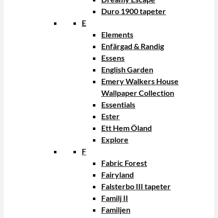
Duro 1900 tapeter
E
Elements
Enfärgad & Randig
Essens
English Garden
Emery Walkers House
Wallpaper Collection
Essentials
Ester
Ett Hem Öland
Explore
F
Fabric Forest
Fairyland
Falsterbo III tapeter
Familj II
Familjen