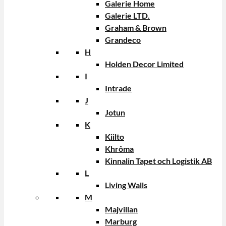
Galerie Home
Galerie LTD.
Graham & Brown
Grandeco
H
Holden Decor Limited
I
Intrade
J
Jotun
K
Kiilto
Khrôma
Kinnalin Tapet och Logistik AB
L
Living Walls
M
Majvillan
Marburg