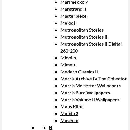
Marimekko 7
Marstrand II
Masterpiece
Melodi
Metropolitan Stories
Metropolitan Stories II
Metropolitan Stories II Digital
260*200
Midolin
Mimou
Modern Classics II
Morris Archive IV The Collector
Morris Melsetter Wallpapers
Morris Pure Wallpapers
Morris Volume II Wallpapers
Møns Klint
Mumin 3
Museum
N