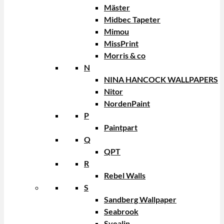
Mäster
Midbec Tapeter
Mimou
MissPrint
Morris & co
N
NINA HANCOCK WALLPAPERS
Nitor
NordenPaint
P
Paintpart
Q
QPT
R
Rebel Walls
S
Sandberg Wallpaper
Seabrook
Svealin