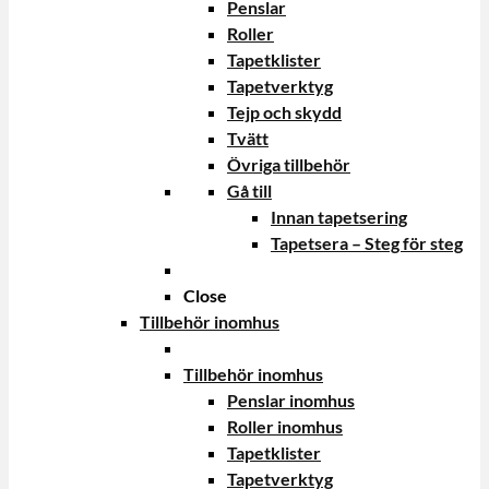
Penslar
Roller
Tapetklister
Tapetverktyg
Tejp och skydd
Tvätt
Övriga tillbehör
Gå till
Innan tapetsering
Tapetsera – Steg för steg
Close
Tillbehör inomhus
Tillbehör inomhus
Penslar inomhus
Roller inomhus
Tapetklister
Tapetverktyg