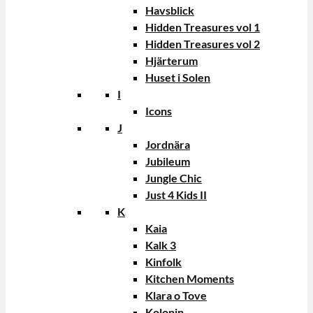
Havsblick
Hidden Treasures vol 1
Hidden Treasures vol 2
Hjärterum
Huset i Solen
I
Icons
J
Jordnära
Jubileum
Jungle Chic
Just 4 Kids II
K
Kaia
Kalk 3
Kinfolk
Kitchen Moments
Klara o Tove
Kolonin