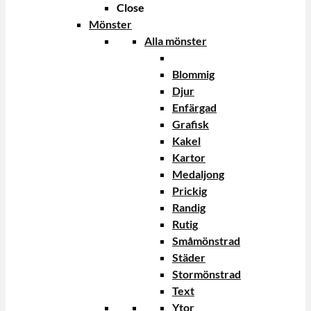
Close
Mönster
Alla mönster
Blommig
Djur
Enfärgad
Grafisk
Kakel
Kartor
Medaljong
Prickig
Randig
Rutig
Småmönstrad
Städer
Stormönstrad
Text
Ytor