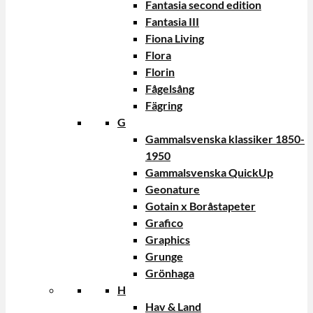
Fantasia second edition
Fantasia III
Fiona Living
Flora
Florin
Fågelsång
Fägring
G
Gammalsvenska klassiker 1850-
1950
Gammalsvenska QuickUp
Geonature
Gotain x Boråstapeter
Grafico
Graphics
Grunge
Grönhaga
H
Hav & Land