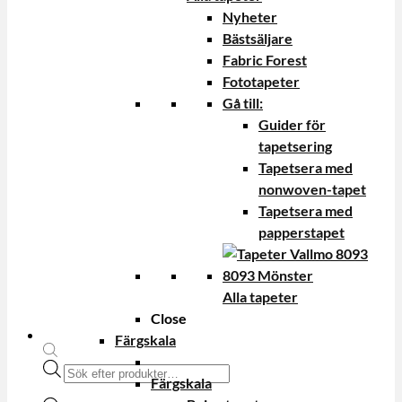
Nyheter
Bästsäljare
Fabric Forest
Fototapeter
Gå till:
Guider för
tapetsering
Tapetsera med
nonwoven-tapet
Tapetsera med
papperstapet
Alla tapeter
Close
Färgskala
Produktsökning
Färgskala