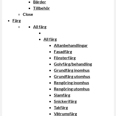
Bårder
Tillbehör
Close
Färg
All färg
All färg
Altanbehandlingar
Fasadfärg
Fönsterfärg
Golvfärg/behandling
Grundfärg inomhus
Grundfärg utomhus
Rengöring inomhus
Rengöring utomhus
Slamfärg
Snickerifärg
Takfärg
Våtrumsfärg