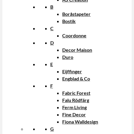
B
Boråstapeter
Bostik
C
Coordonne
D
Decor Maison
Duro
E
Eijffinger
Engblad & Co
F
Fabric Forest
Falu Rödfärg
Ferm Living
Fine Decor
Fiona Walldesign
G