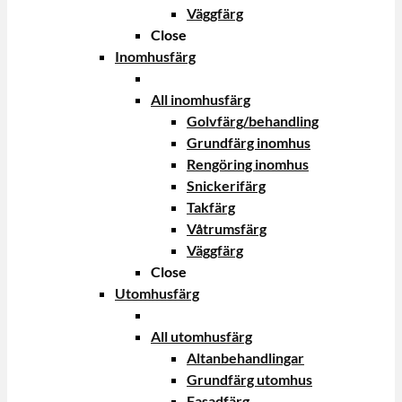
Väggfärg
Close
Inomhusfärg
All inomhusfärg
Golvfärg/behandling
Grundfärg inomhus
Rengöring inomhus
Snickerifärg
Takfärg
Våtrumsfärg
Väggfärg
Close
Utomhusfärg
All utomhusfärg
Altanbehandlingar
Grundfärg utomhus
Fasadfärg