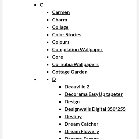
C
Carmen
Charm
Collage
Color Stories
Colours
Compilation Wallpaper
Core
Cornubia Wallpapers
Cottage Garden
D
Deauville 2
Decorama EasyUp tapeter
Design
Designwalls Digital 350*255
Destiny
Dream Catcher
Dream Flowery
Dreamy Escape