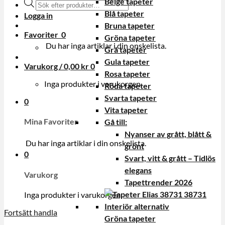
Beige tapeter
Produktsökning
Blå tapeter
Logga in
Bruna tapeter
Favoriter
0
Gröna tapeter
Du har inga artiklar i din onskelista.
Grå tapeter
Gula tapeter
Varukorg /
0,00
kr
0
Rosa tapeter
Inga produkter i varukorgen.
Röda tapeter
Svarta tapeter
0
Vita tapeter
Mina Favoriter
Gå till:
Nyanser av grått, blått &
Du har inga artiklar i din onskelista.
grönt
0
Svart, vitt & grått – Tidlös
elegans
Varukorg
Tapettrender 2026
Inga produkter i varukorgen.
Fortsätt handla
Gröna tapeter