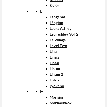
Kulör
L
Långenäs
Längtan
Laura Ashley
Laurashley Vol. 2
Le Village
Level Two
Lina
Lina 2
Linen
Linum
Linum 2
Lotus
Lyckebo
M
Mansion
Marimekko 6