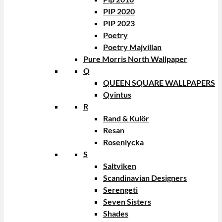
PIP 2020
PIP 2023
Poetry
Poetry Majvillan
Pure Morris North Wallpaper
Q
QUEEN SQUARE WALLPAPERS
Qvintus
R
Rand & Kulör
Resan
Rosenlycka
S
Saltviken
Scandinavian Designers
Serengeti
Seven Sisters
Shades