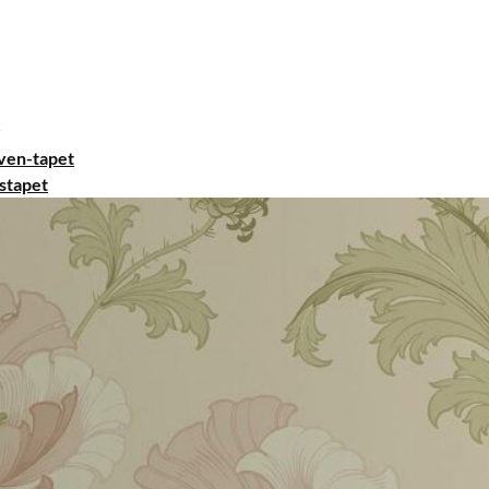
ven-tapet
stapet