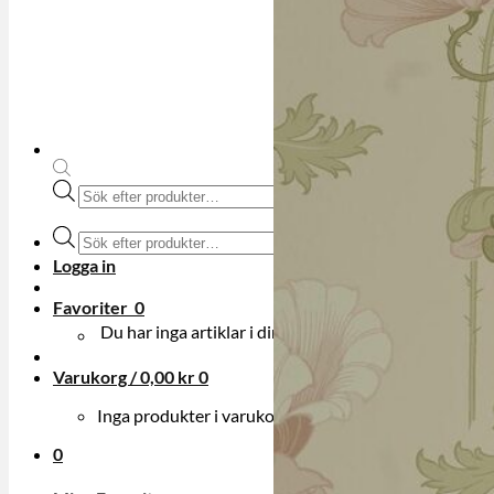
Produktsökning
Produktsökning
Logga in
Favoriter
0
Du har inga artiklar i din onskelista.
Varukorg /
0,00
kr
0
Inga produkter i varukorgen.
0