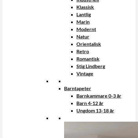
Klassisk
Lantlig
Marin
Modernt
Natur
Orientalisk
Retro
Romantisk
Stig Lindberg
Vintage
Barntapeter
Barnkammare 0-3 år
Barn 4-12 år
Ungdom 13-18 år