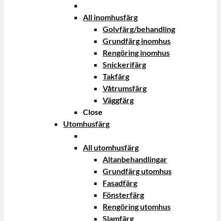
All inomhusfärg
Golvfärg/behandling
Grundfärg inomhus
Rengöring inomhus
Snickerifärg
Takfärg
Våtrumsfärg
Väggfärg
Close
Utomhusfärg
All utomhusfärg
Altanbehandlingar
Grundfärg utomhus
Fasadfärg
Fönsterfärg
Rengöring utomhus
Slamfärg