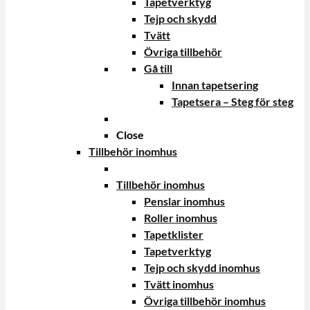
Tapetverktyg
Tejp och skydd
Tvätt
Övriga tillbehör
Gå till
Innan tapetsering
Tapetsera – Steg för steg
Close
Tillbehör inomhus
Tillbehör inomhus
Penslar inomhus
Roller inomhus
Tapetklister
Tapetverktyg
Tejp och skydd inomhus
Tvätt inomhus
Övriga tillbehör inomhus