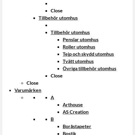
Close
Tillbehör utomhus
Tillbehör utomhus
Penslar utomhus
Roller utomhus
Tejp och skydd utomhus
Tvätt utomhus
Övriga tillbehör utomhus
Close
Close
Varumärken
A
Arthouse
AS Creation
B
Boråstapeter
Bostik