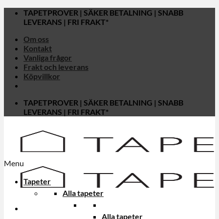
Skip
TAPETPROVER | SÄKER BETALNING | SNABB
to
LEVERANS | FRI FRAKT*
content
Om oss
Kontakt
Vanliga frågor
Frakt och leverans
Köpvillkor
TAPETPROVER | SÄKER BETALNING | SNABB
LEVERANS | FRI FRAKT*
Menu
Tapeter
Alla tapeter
Alla tapeter