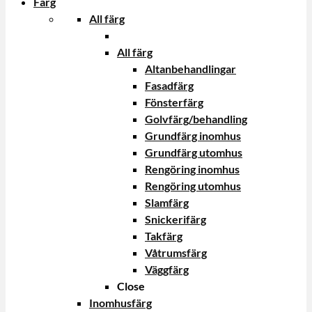
Färg
All färg
All färg
Altanbehandlingar
Fasadfärg
Fönsterfärg
Golvfärg/behandling
Grundfärg inomhus
Grundfärg utomhus
Rengöring inomhus
Rengöring utomhus
Slamfärg
Snickerifärg
Takfärg
Våtrumsfärg
Väggfärg
Close
Inomhusfärg