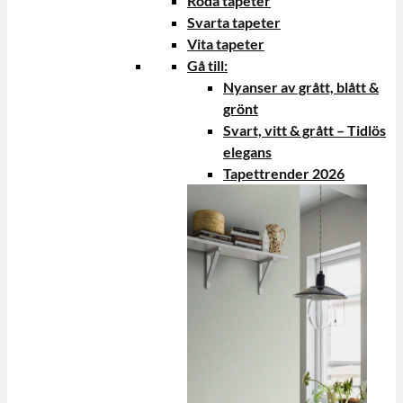
Röda tapeter
Svarta tapeter
Vita tapeter
Gå till:
Nyanser av grått, blått &
grönt
Svart, vitt & grått – Tidlös
elegans
Tapettrender 2026