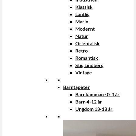
Klassisk
Lantlig
Marin
Modernt
Natur
Orientalisk
Retro
Romantisk
Stig Lindberg
Vintage
Barntapeter
Barnkammare 0-3 år
Barn 4-12 år
Ungdom 13-18 år