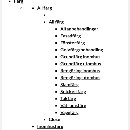
Färg
All färg
All färg
Altanbehandlingar
Fasadfärg
Fönsterfärg
Golvfärg/behandling
Grundfärg inomhus
Grundfärg utomhus
Rengöring inomhus
Rengöring utomhus
Slamfärg
Snickerifärg
Takfärg
Våtrumsfärg
Väggfärg
Close
Inomhusfärg