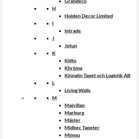
Grandeco
H
Holden Decor Limited
I
Intrade
J
Jotun
K
Kiilto
Khrôma
Kinnalin Tapet och Logistik AB
L
Living Walls
M
Majvillan
Marburg
Mäster
Midbec Tapeter
Mimou