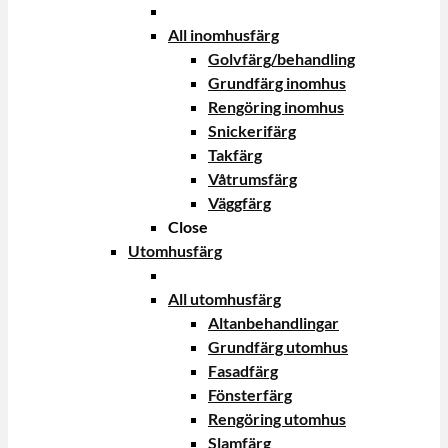
All inomhusfärg
Golvfärg/behandling
Grundfärg inomhus
Rengöring inomhus
Snickerifärg
Takfärg
Våtrumsfärg
Väggfärg
Close
Utomhusfärg
All utomhusfärg
Altanbehandlingar
Grundfärg utomhus
Fasadfärg
Fönsterfärg
Rengöring utomhus
Slamfärg