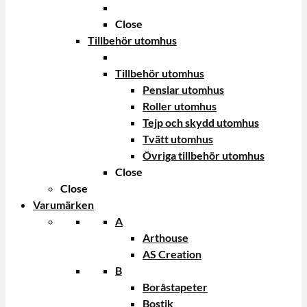
Close
Tillbehör utomhus
Tillbehör utomhus
Penslar utomhus
Roller utomhus
Tejp och skydd utomhus
Tvätt utomhus
Övriga tillbehör utomhus
Close
Close
Varumärken
A
Arthouse
AS Creation
B
Boråstapeter
Bostik