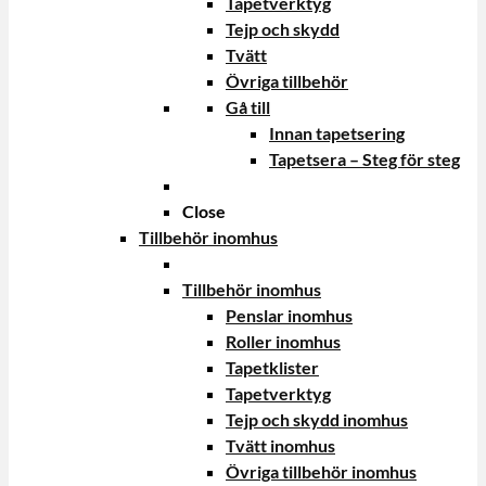
Tapetverktyg
Tejp och skydd
Tvätt
Övriga tillbehör
Gå till
Innan tapetsering
Tapetsera – Steg för steg
Close
Tillbehör inomhus
Tillbehör inomhus
Penslar inomhus
Roller inomhus
Tapetklister
Tapetverktyg
Tejp och skydd inomhus
Tvätt inomhus
Övriga tillbehör inomhus