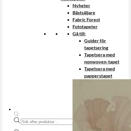
Nyheter
Bästsäljare
Fabric Forest
Fototapeter
Gå till:
Guider för
tapetsering
Tapetsera med
nonwoven-tapet
Tapetsera med
papperstapet
Produktsökning