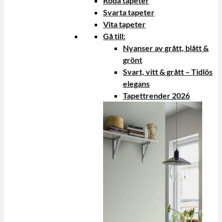
Röda tapeter
Svarta tapeter
Vita tapeter
Gå till:
Nyanser av grått, blått &
grönt
Svart, vitt & grått – Tidlös
elegans
Tapettrender 2026